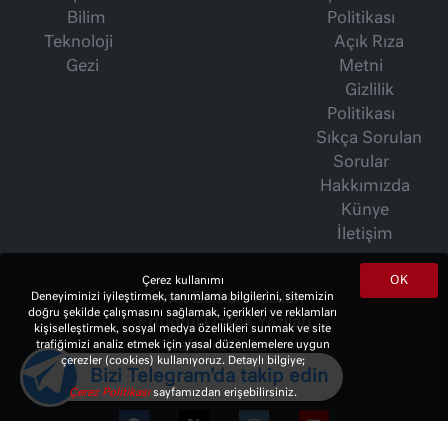
Bilim
Politikası
Teknoloji
Açık Rıza
Gezi
Metni
Gizlilik
Politikası
Sıkça Sorulan
Sorular
Hakkımızda
Künye
İletişim
OK
Çerez kullanımı
İsmet Berkan Yazıları
Deneyiminizi iyileştirmek, tanımlama bilgilerini, sitemizin
doğru şekilde çalışmasını sağlamak, içerikleri ve reklamları
Ertuğrul Özkök Yazıları
kişiselleştirmek, sosyal medya özellikleri sunmak ve site
Haftalık Gazete
trafiğimizi analiz etmek için yasal düzenlemelere uygun
çerezler (cookies) kullanıyoruz. Detaylı bilgiye;
Bizi Telegram'da takip edin
Çerez Politikası
sayfamızdan erişebilirsiniz.