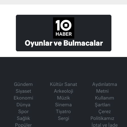
Oyunlar ve Bulmacalar
Gündem
Kültür Sanat
Aydınlatma
Siyaset
Arkeoloji
Metni
Ekonomi
Müzik
Kullanım
Dünya
Sinema
Şartları
Spor
Tiyatro
Çerez
Sağlık
Sergi
Politikamız
Popüler
İptal ve İade