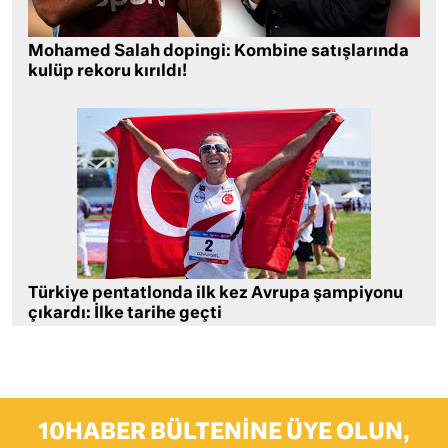
Mohamed Salah dopingi: Kombine satışlarında
kulüp rekoru kırıldı!
Türkiye pentatlonda ilk kez Avrupa şampiyonu
çıkardı: İlke tarihe geçti
10HABER BÜLTENINE ÜYE OLUN,