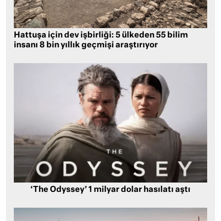
Hattuşa için dev işbirliği: 5 ülkeden 55 bilim
insanı 8 bin yıllık geçmişi araştırıyor
‘The Odyssey’ 1 milyar dolar hasılatı aştı