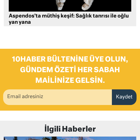
Aspendos’ta müthiş keşif: Sağlık tanrısı ile oğlu
yan yana
10HABER BÜLTENINE ÜYE OLUN,
GÜNDEM ÖZETI HER SABAH
MAILINIZE GELSIN.
Kaydet
İlgili Haberler