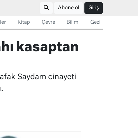
Abone ol
Giriş
ler
Kitap
Çevre
Bilim
Gezi
ahı kasaptan
Şafak Saydam cinayeti
.