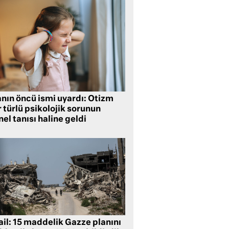
anın öncü ismi uyardı: Otizm
 türlü psikolojik sorunun
el tanısı haline geldi
ail: 15 maddelik Gazze planını