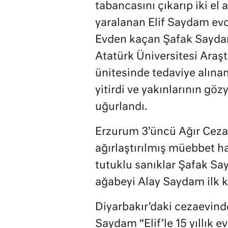
tabancasını çıkarıp iki el 
yaralanan Elif Saydam evde
Evden kaçan Şafak Saydam 
Atatürk Üniversitesi Ara
ünitesinde tedaviye alına
yitirdi ve yakınlarının gö
uğurlandı.
Erzurum 3’üncü Ağır Cez
ağırlaştırılmış müebbet ha
tutuklu sanıklar Şafak Sa
ağabeyi Alay Saydam ilk k
Diyarbakır’daki cezaevinde
Saydam “Elif’le 15 yıllık