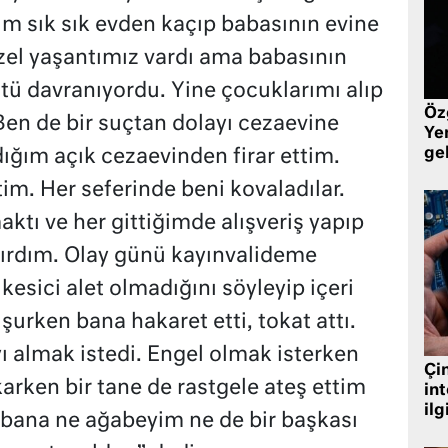
im sık sık evden kaçıp babasının evine
zel yaşantımız vardı ama babasının
tü davranıyordu. Yine çocuklarımı alıp
Öz
Ben de bir suçtan dolayı cezaevine
Yen
ge
dığım açık cezaevinden firar ettim.
im. Her seferinde beni kovaladılar.
ktı ve her gittiğimde alışveriş yapıp
ırırdım. Olay günü kayınvalideme
esici alet olmadığını söyleyip içeri
şurken bana hakaret etti, tokat attı.
 almak istedi. Engel olmak isterken
Çin
arken bir tane de rastgele ateş ettim
in
ilg
ı bana ne ağabeyim ne de bir başkası