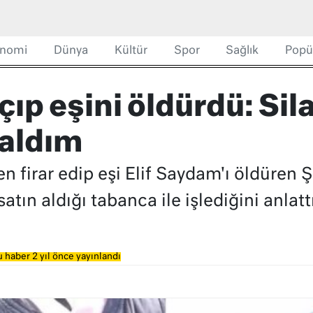
nomi
Dünya
Kültür
Spor
Sağlık
Popü
ıp eşini öldürdü: Sil
 aldım
 firar edip eşi Elif Saydam'ı öldüren 
atın aldığı tabanca ile işlediğini anlattı
 haber 2 yıl önce yayınlandı