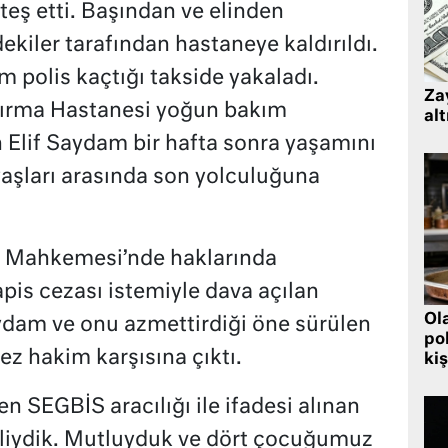
ateş etti. Başından ve elinden
kiler tarafından hastaneye kaldırıldı.
polis kaçtığı takside yakaladı.
Zay
ştırma Hastanesi yoğun bakım
alt
n Elif Saydam bir hafta sonra yaşamını
zyaşları arasında son yolculuğuna
a Mahkemesi’nde haklarında
pis cezası istemiyle dava açılan
Ol
ydam ve onu azmettirdiği öne sürülen
pol
ez hakim karşısına çıktı.
kiş
n SEGBİS aracılığı ile ifadesi alınan
 evliydik. Mutluyduk ve dört çocuğumuz