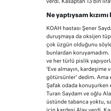
verdi. Kasaptan 13 bin lira
Ne yaptıysam kızımı
KOAH hastası Şener Sayda
duruşmaya da oksijen tüpü 
çok üzgün olduğunu söyl
bunlardan koruyamadım. U
ve her türlü pislik yapıyo
‘Eve almayın, kardeşime v
götürsünler’ dedim. Ama eş
Şafak odada konuşurken e
Turan Saydam ve oğlu Ala
üstünde tabanca yoktu, s
için kardeşi Alay verdi. 