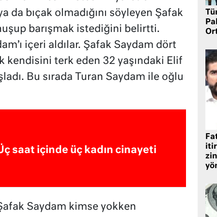
ya da bıçak olmadığını söyleyen Şafak
Tü
Pa
şup barışmak istediğini belirtti.
Or
m’ı içeri aldılar. Şafak Saydam dört
 kendisini terk eden 32 yaşındaki Elif
adı. Bu sırada Turan Saydam ile oğlu
Fat
iti
Üç saat içinde üç kadın cinayeti
zin
yö
an Şafak Saydam kimse yokken