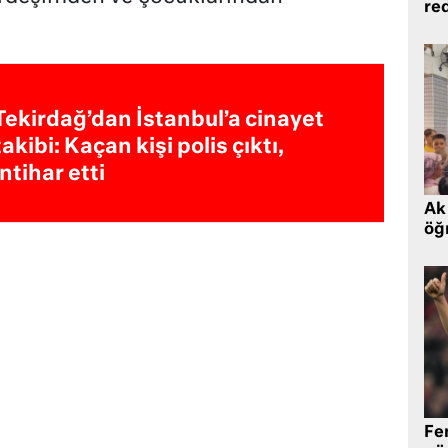
re
Tekirdağ’dan İstanbul’a cinayet
takibi: Kaçan kişi polis çıktı,
intihar etti
Ak 
öğr
Fe