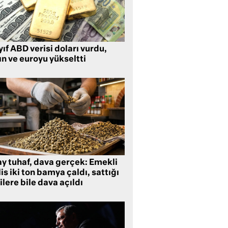
ıf ABD verisi doları vurdu,
ın ve euroyu yükseltti
ay tuhaf, dava gerçek: Emekli
is iki ton bamya çaldı, sattığı
ilere bile dava açıldı