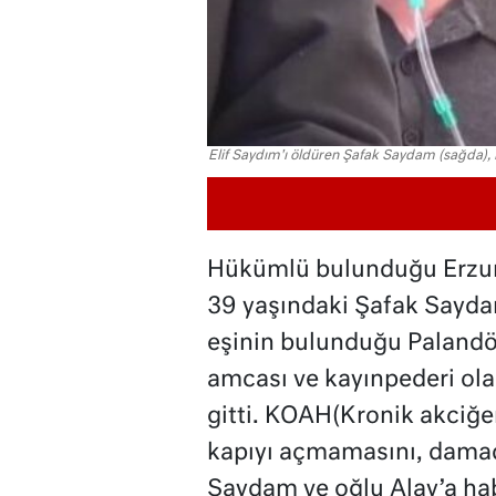
Elif Saydım'ı öldüren Şafak Saydam (sağda),
Hükümlü bulunduğu Erzuru
39 yaşındaki Şafak Sayda
eşinin bulunduğu Palandö
amcası ve kayınpederi ola
gitti. KOAH(Kronik akciğe
kapıyı açmamasını, damad
Saydam ve oğlu Alay’a habe