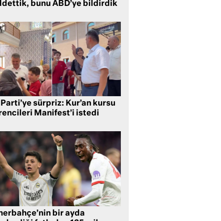
ddettik, bunu ABD’ye bildirdik
Parti’ye sürpriz: Kur’an kursu
encileri Manifest’i istedi
nerbahçe’nin bir ayda