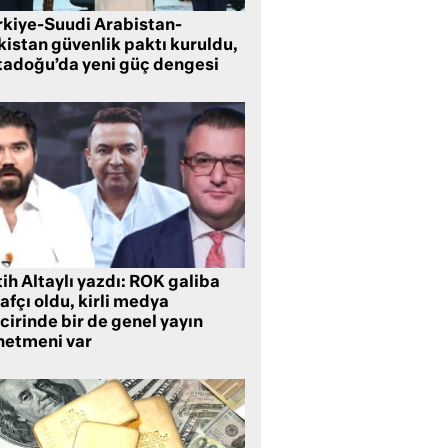
rkiye-Suudi Arabistan-
kistan güvenlik paktı kuruldu,
tadoğu’da yeni güç dengesi
ih Altaylı yazdı: ROK galiba
rafçı oldu, kirli medya
cirinde bir de genel yayın
netmeni var