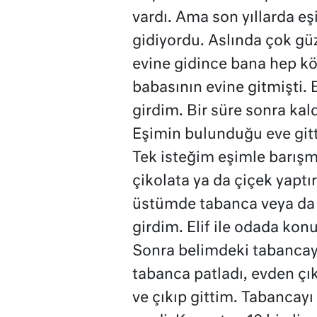
vardı. Ama son yıllarda eş
gidiyordu. Aslında çok gü
evine gidince bana hep kö
babasının evine gitmişti. 
girdim. Bir süre sonra kal
Eşimin bulunduğu eve gitt
Tek isteğim eşimle barışma
çikolata ya da çiçek yapt
üstümde tabanca veya da k
girdim. Elif ile odada konu
Sonra belimdeki tabancayı
tabanca patladı, evden çık
ve çıkıp gittim. Tabancay