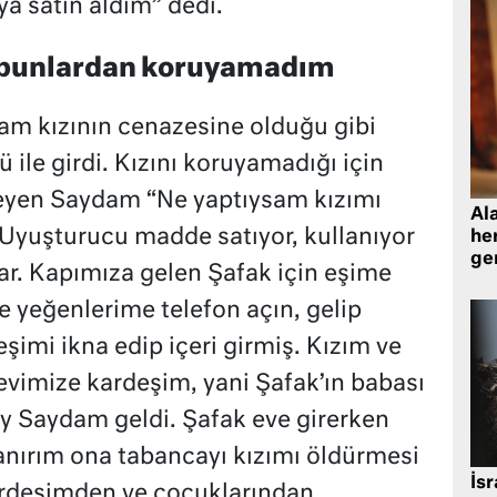
ya satın aldım” dedi.
 bunlardan koruyamadım
m kızının cenazesine olduğu gibi
ile girdi. Kızını koruyamadığı için
eyen Saydam “Ne yaptıysam kızımı
Al
yuşturucu madde satıyor, kullanıyor
her
gen
rlar. Kapımıza gelen Şafak için eşime
e yeğenlerime telefon açın, gelip
imi ikna edip içeri girmiş. Kızım ve
vimize kardeşim, yani Şafak’ın babası
y Saydam geldi. Şafak eve girerken
anırım ona tabancayı kızımı öldürmesi
İsr
Kardeşimden ve çocuklarından