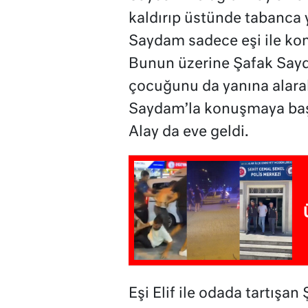
kaldırıp üstünde tabanca 
Saydam sadece eşi ile konu
Bunun üzerine Şafak Sayda
çocuğunu da yanına alarak
Saydam’la konuşmaya başl
Alay da eve geldi.
Eşi Elif ile odada tartış