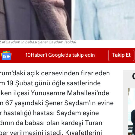
 Elif Saydam'ın babası Şener Saydam (solda)
Takip Et
10Haber'i Google'da takip edin
m’daki açık cezaevinden firar eden
m 19 Şubat günü öğle saatlerinde
ken ilçesi Yunusemre Mahallesi’nde
n 67 yaşındaki Şener Saydam’ın evine
r hastalığı) hastası Saydam eşine
ının da babası olan kardeşi Turan
r verilmesini istedi. Kıyafetlerini