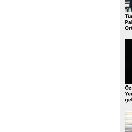
Tü
Pa
Or
Öz
Yen
ge