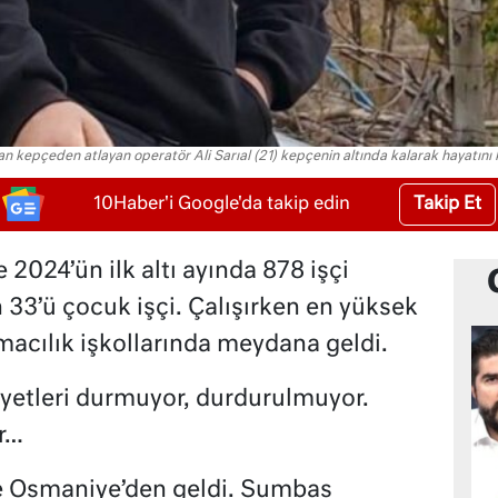
 kepçeden atlayan operatör Ali Sarıal (21) kepçenin altında kalarak hayatını
Takip Et
10Haber'i Google'da takip edin
 2024’ün ilk altı ayında 878 işçi
 33’ü çocuk işçi. Çalışırken en yüksek
macılık işkollarında meydana geldi.
ayetleri durmuyor, durdurulmuyor.
r…
de Osmaniye’den geldi. Sumbas