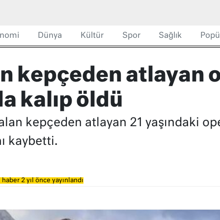
nomi
Dünya
Kültür
Spor
Sağlık
Popü
an kepçeden atlayan o
da kalıp öldü
lan kepçeden atlayan 21 yaşındaki oper
ı kaybetti.
 haber 2 yıl önce yayınlandı