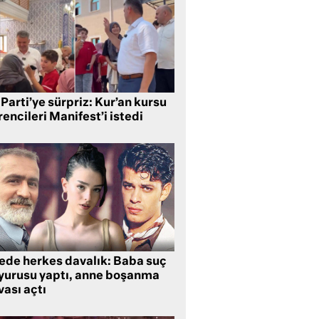
Parti’ye sürpriz: Kur’an kursu
encileri Manifest’i istedi
lede herkes davalık: Baba suç
yurusu yaptı, anne boşanma
ası açtı