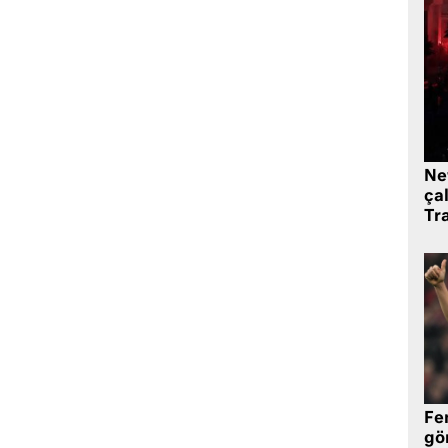
Ne
çal
Tr
Fe
gö