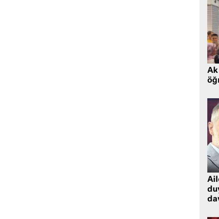
Ak 
öğr
Ai
du
dav