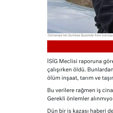
Osmaniye'nin Sumbas İlçesinde freni tutmayan
İSİG Meclisi raporuna göre
çalışırken öldü. Bunlardan
ölüm inşaat, tarım ve taşı
Bu verilere rağmen iş cin
Gerekli önlemler alınmıyo
Dün bir iş kazası haberi 