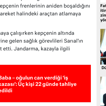
 kepçenin frenlerinin aniden boşaldığını
Fat
iti
hareket halindeki araçtan atlamaya
zin
yö
aya çalışırken kepçenin altında
ine gelen sağlık görevlileri Sarıal’ın
t etti. Jandarma, kazayla ilgili
Dü
Baba – oğulun can verdiği ‘iş
kazası’: Üç kişi 22 günde tahliye
edildi