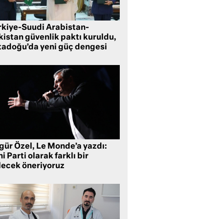
rkiye-Suudi Arabistan-
kistan güvenlik paktı kuruldu,
tadoğu’da yeni güç dengesi
gür Özel, Le Monde’a yazdı:
i Parti olarak farklı bir
lecek öneriyoruz