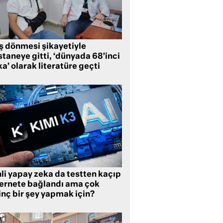
ş dönmesi şikayetiyle
taneye gitti, ‘dünyada 68’inci
a’ olarak literatüre geçti
li yapay zeka da testten kaçıp
ternete bağlandı ama çok
inç bir şey yapmak için?