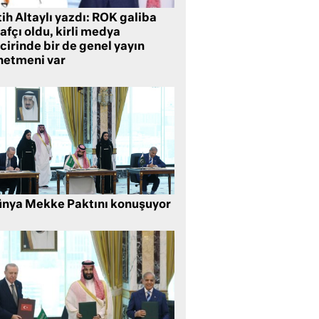
ih Altaylı yazdı: ROK galiba
rafçı oldu, kirli medya
cirinde bir de genel yayın
netmeni var
nya Mekke Paktını konuşuyor