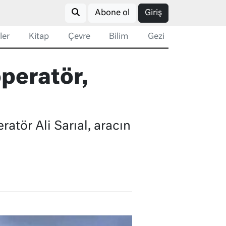
Abone ol
Giriş
ler
Kitap
Çevre
Bilim
Gezi
peratör,
atör Ali Sarıal, aracın