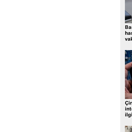
Ba
has
vak
Çin
in
ilg