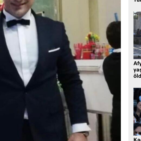
Tü
Af
ya
öl
Kad