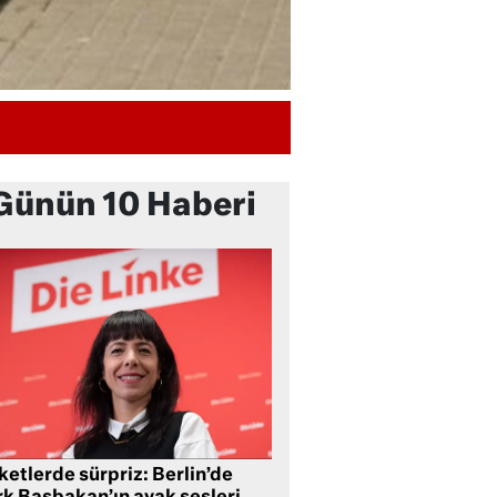
Günün 10 Haberi
etlerde sürpriz: Berlin’de