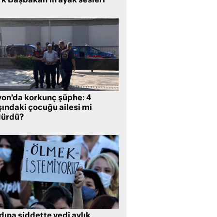
rk Başbakan’ın ayak sesleri
yon’da korkunç şüphe: 4
şındaki çocuğu ailesi mi
dürdü?
ına şiddette yedi aylık