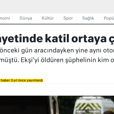
nomi
Dünya
Kültür
Spor
Sağlık
Popü
yetinde katil ortaya ç
, önceki gün aracındayken yine aynı ot
müştü. Ekşi'yi öldüren şüphelinin kim o
 haber 3 yıl önce yayınlandı