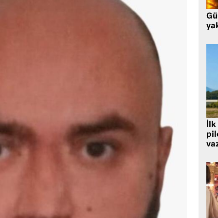
Gü
ya
İlk
pi
va