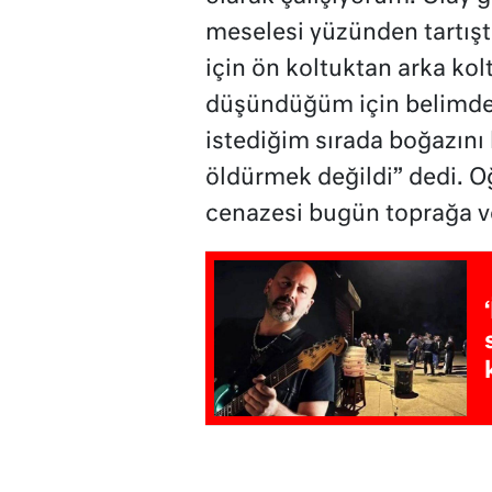
meselesi yüzünden tartışt
için ön koltuktan arka kol
düşündüğüm için belimdek
istediğim sırada boğazını
öldürmek değildi” dedi. Oğ
cenazesi bugün toprağa ve