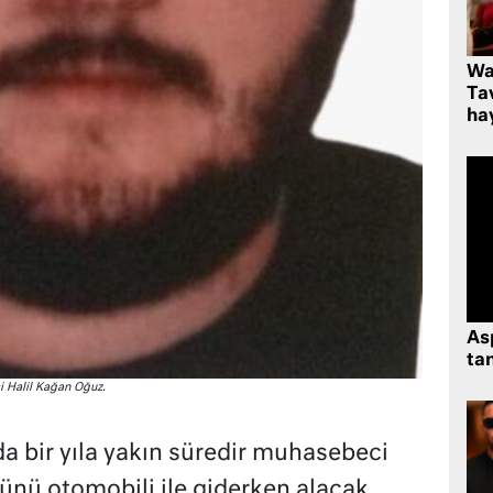
Wa
Ta
hay
As
tan
i Halil Kağan Oğuz.
a bir yıla yakın süredir muhasebeci
günü otomobili ile giderken alacak