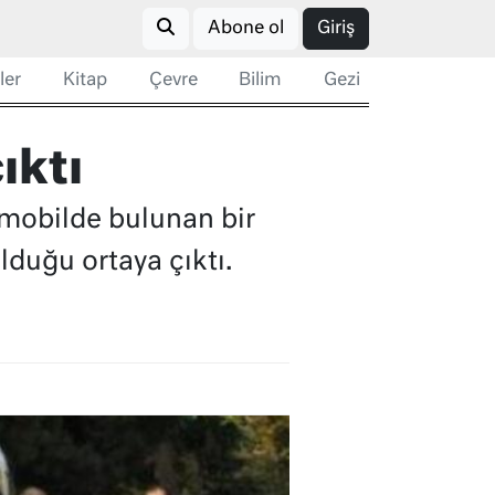
Abone ol
Giriş
ler
Kitap
Çevre
Bilim
Gezi
ıktı
omobilde bulunan bir
lduğu ortaya çıktı.