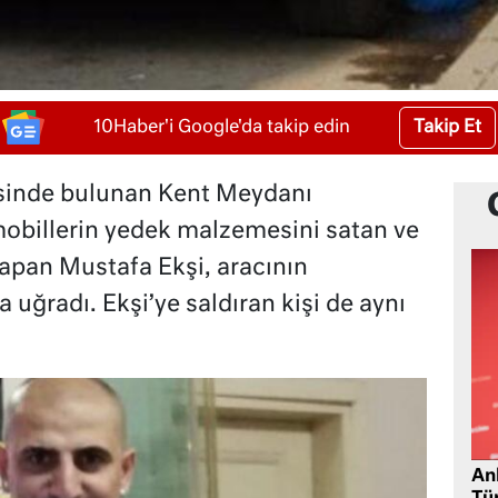
Takip Et
10Haber'i Google'da takip edin
sinde bulunan Kent Meydanı
obillerin yedek malzemesini satan ve
apan Mustafa Ekşi, aracının
a uğradı. Ekşi’ye saldıran kişi de aynı
Ank