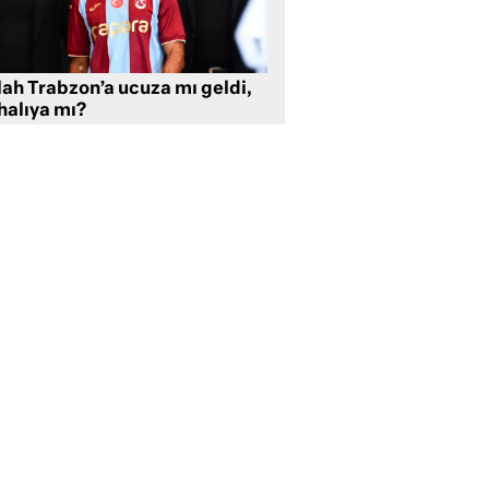
lah Trabzon’a ucuza mı geldi,
halıya mı?