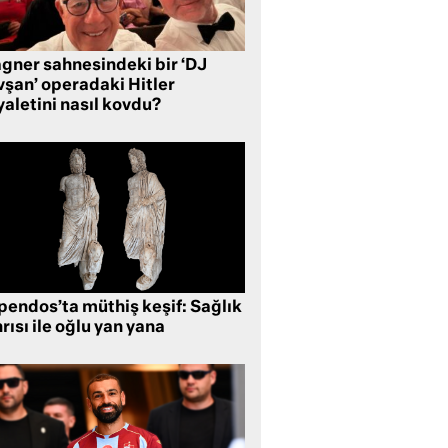
gner sahnesindeki bir ‘DJ
vşan’ operadaki Hitler
aletini nasıl kovdu?
pendos’ta müthiş keşif: Sağlık
rısı ile oğlu yan yana