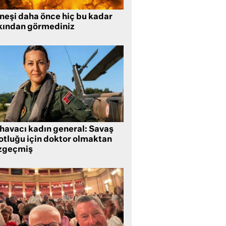
neşi daha önce hiç bu kadar
kından görmediniz
 havacı kadın general: Savaş
lotluğu için doktor olmaktan
zgeçmiş