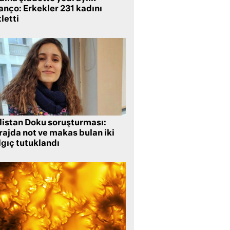
anço: Erkekler 231 kadını
letti
listan Doku soruşturması:
rajda not ve makas bulan iki
lgıç tutuklandı