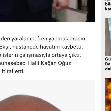
bil
kat
den yaralanıp, fren yaparak aracını
Ekşi, hastanede hayatını kaybetti.
islerin çalışmasıyla ortaya çıktı.
Gü
 muhasebeci Halil Kağan Oğuz
Ba
da
tiraf etti.