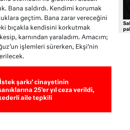
ık. Bana saldırdı. Kendimi korumak
tuklara geçtim. Bana zarar vereceğini
Sa
i bıçakla kendisini korkutmak
pa
 kesip, karnından yaraladım. Amacım;
uz’un işlemleri sürerken, Ekşi’nin
rilecek.
‘İstek şarkı’ cinayetinin
sanıklarına 25’er yıl ceza verildi,
kederli aile tepkili