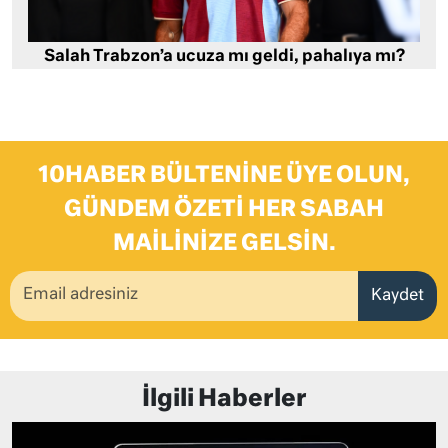
Salah Trabzon’a ucuza mı geldi, pahalıya mı?
10HABER BÜLTENINE ÜYE OLUN,
GÜNDEM ÖZETI HER SABAH
MAILINIZE GELSIN.
Kaydet
İlgili Haberler