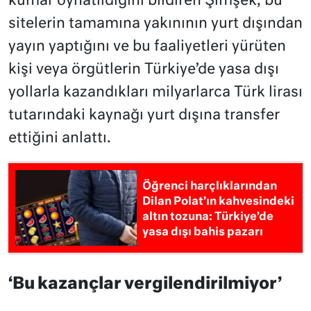
kumar oynatıldığını bildiren Şimşek, bu
sitelerin tamamına yakınının yurt dışından
yayın yaptığını ve bu faaliyetleri yürüten
kişi veya örgütlerin Türkiye’de yasa dışı
yollarla kazandıkları milyarlarca Türk lirası
tutarındaki kaynağı yurt dışına transfer
ettiğini anlattı.
Öğrenci harçlıklarından
Dilan Polat’ın kahvesindeki
altın tozuna: Türkiye’de
yasa dışı bahis pazarı
‘Bu kazançlar vergilendirilmiyor’