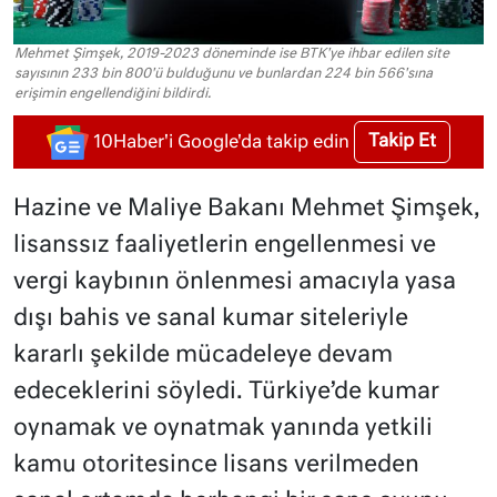
Mehmet Şimşek, 2019-2023 döneminde ise BTK'ye ihbar edilen site
sayısının 233 bin 800'ü bulduğunu ve bunlardan 224 bin 566'sına
erişimin engellendiğini bildirdi.
Takip Et
10Haber'i Google'da takip edin
Hazine ve Maliye Bakanı Mehmet Şimşek,
lisanssız faaliyetlerin engellenmesi ve
vergi kaybının önlenmesi amacıyla yasa
dışı bahis ve sanal kumar siteleriyle
kararlı şekilde mücadeleye devam
edeceklerini söyledi. Türkiye’de kumar
oynamak ve oynatmak yanında yetkili
kamu otoritesince lisans verilmeden