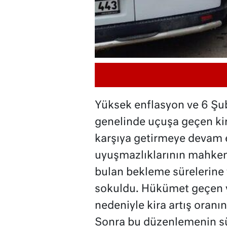
Yüksek enflasyon ve 6 Şu
genelinde uçuşa geçen kira 
karşıya getirmeye devam ed
uyuşmazlıklarının mahkeme
bulan bekleme sürelerine 
sokuldu. Hükümet geçen yı
nedeniyle kira artış oranı
Sonra bu düzenlemenin sür