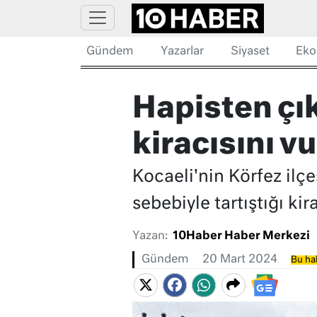
Gündem
Yazarlar
Siyaset
Eko
Hapisten çı
kiracısını v
Kocaeli'nin Körfez ilçe
sebebiyle tartıştığı ki
Yazan:
10Haber Haber Merkezi
Gündem
20 Mart 2024
Bu hab