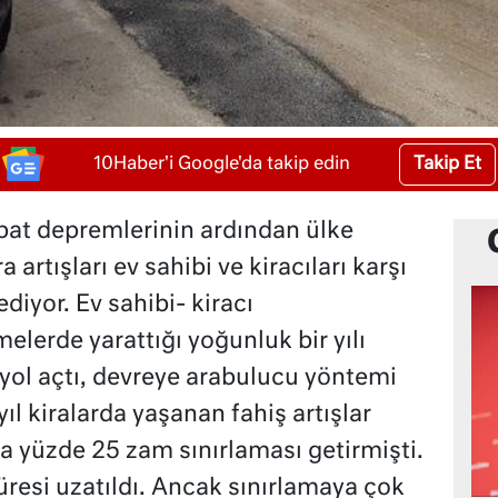
Takip Et
10Haber'i Google'da takip edin
bat depremlerinin ardından ülke
artışları ev sahibi ve kiracıları karşı
iyor. Ev sahibi- kiracı
lerde yarattığı yoğunluk bir yılı
yol açtı, devreye arabulucu yöntemi
l kiralarda yaşanan fahiş artışlar
na yüzde 25 zam sınırlaması getirmişti.
esi uzatıldı. Ancak sınırlamaya çok