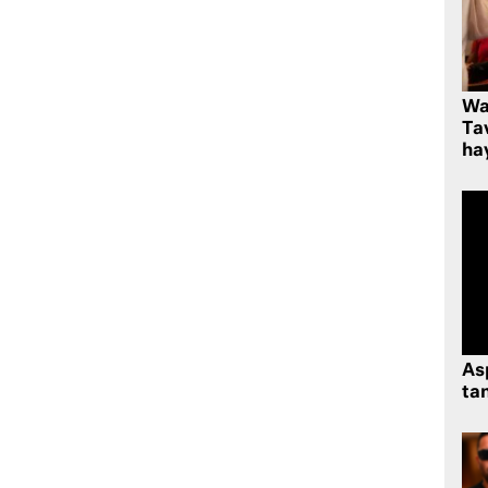
Wa
Ta
hay
As
tan