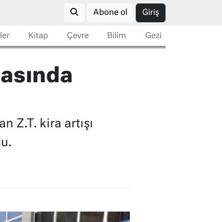
Abone ol
Giriş
ler
Kitap
Çevre
Bilim
Gezi
gasında
 Z.T. kira artışı
du.