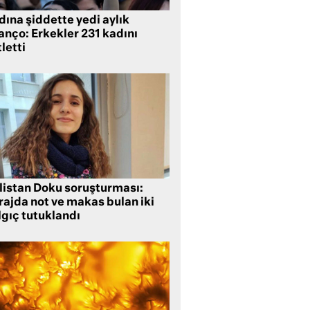
ına şiddette yedi aylık
anço: Erkekler 231 kadını
letti
listan Doku soruşturması:
rajda not ve makas bulan iki
lgıç tutuklandı