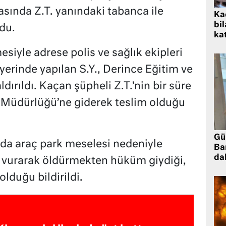
sında Z.T. yanındaki tabanca ile
Kad
bil
du.
kat
siyle adrese polis ve sağlık ekipleri
 yerinde yapılan S.Y., Derince Eğitim ve
dırıldı. Kaçan şüpheli Z.T.’nin bir süre
t Müdürlüğü’ne giderek teslim olduğu
Gü
nda araç park meselesi nedeniyle
Ba
da
ile vurarak öldürmekten hüküm giydiği,
lduğu bildirildi.