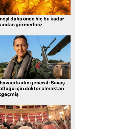
neşi daha önce hiç bu kadar
kından görmediniz
 havacı kadın general: Savaş
lotluğu için doktor olmaktan
zgeçmiş