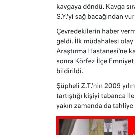
kavgaya döndü. Kavga sıra
S.Y.’yi sağ bacağından vur
Çevredekilerin haber verme
geldi. İlk müdahalesi olay
Araştırma Hastanesi’ne kal
sonra Körfez İlçe Emniye
bildirildi.
Şüpheli Z.T.’nin 2009 yılı
tartıştığı kişiyi tabanca 
yakın zamanda da tahliye o