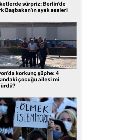
etlerde sürpriz: Berlin’de
rk Başbakan’ın ayak sesleri
yon’da korkunç şüphe: 4
şındaki çocuğu ailesi mi
dürdü?