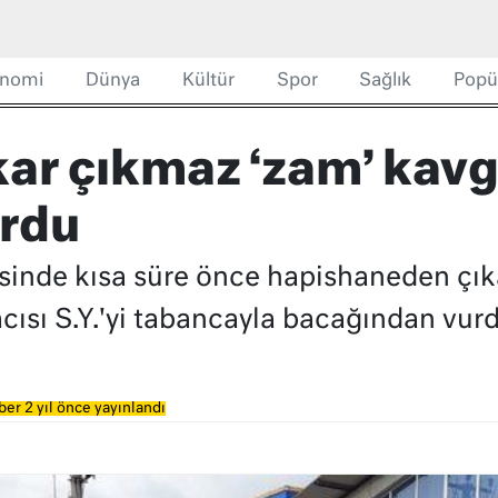
nomi
Dünya
Kültür
Spor
Sağlık
Popü
kar çıkmaz ‘zam’ kav
urdu
sinde kısa süre önce hapishaneden çıkan
racısı S.Y.'yi tabancayla bacağından vur
er 2 yıl önce yayınlandı