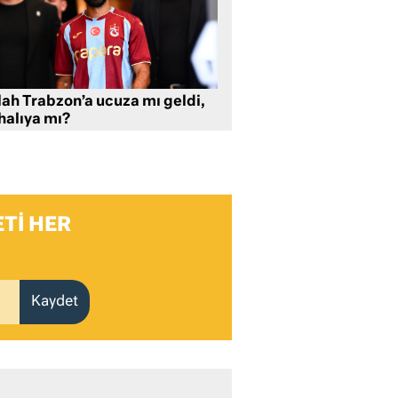
lah Trabzon’a ucuza mı geldi,
halıya mı?
TI HER
Kaydet