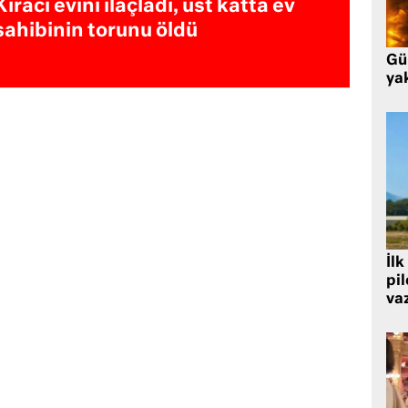
Kiracı evini ilaçladı, üst katta ev
sahibinin torunu öldü
Gü
ya
İlk
pi
va