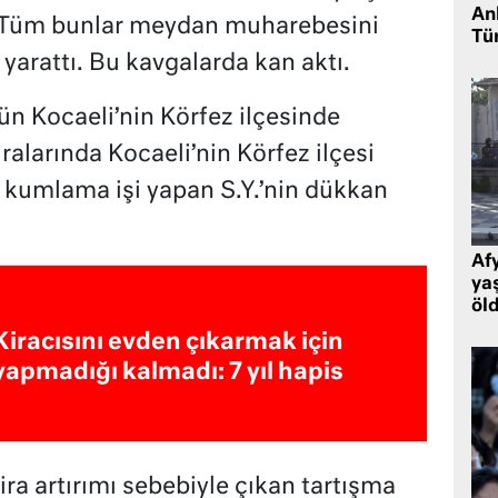
Ank
 Tüm bunlar meydan muharebesini
Tü
yarattı. Bu kavgalarda kan aktı.
ün Kocaeli’nin Körfez ilçesinde
ralarında Kocaeli’nin Körfez ilçesi
 kumlama işi yapan S.Y.’nin dükkan
Af
ya
öl
Kiracısını evden çıkarmak için
yapmadığı kalmadı: 7 yıl hapis
ira artırımı sebebiyle çıkan tartışma