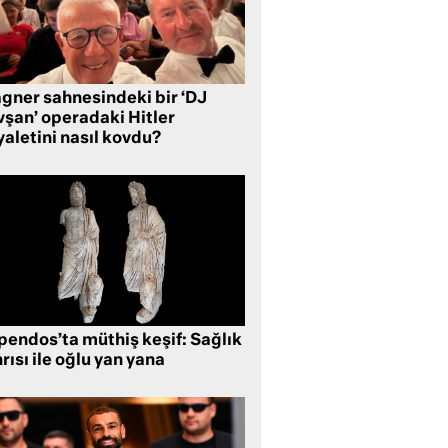
gner sahnesindeki bir ‘DJ
vşan’ operadaki Hitler
aletini nasıl kovdu?
pendos’ta müthiş keşif: Sağlık
rısı ile oğlu yan yana