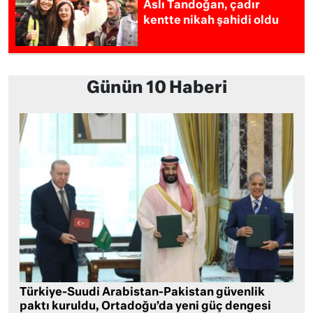
Aslı Tandoğan, çadır
kentte nikah şahidi oldu
Günün 10 Haberi
Türkiye-Suudi Arabistan-Pakistan güvenlik
paktı kuruldu, Ortadoğu’da yeni güç dengesi