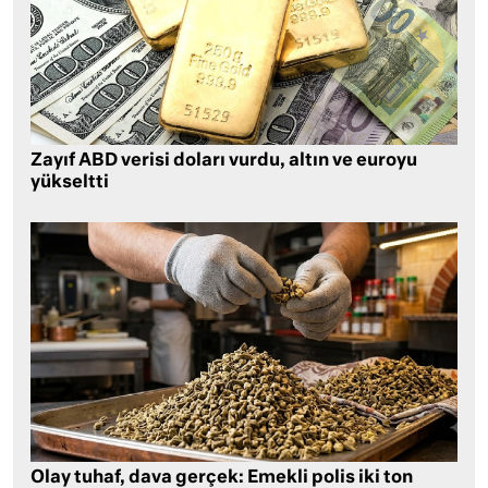
Zayıf ABD verisi doları vurdu, altın ve euroyu
yükseltti
Olay tuhaf, dava gerçek: Emekli polis iki ton