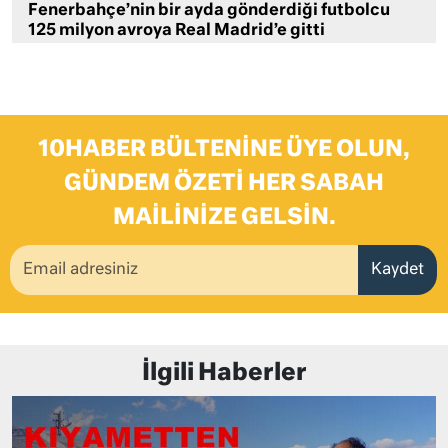
Fenerbahçe’nin bir ayda gönderdiği futbolcu
125 milyon avroya Real Madrid’e gitti
10HABER BÜLTENINE ÜYE OLUN,
GÜNDEM ÖZETI HER SABAH
MAILINIZE GELSIN.
Kaydet
İlgili Haberler