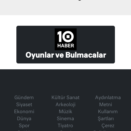
Oyunlar ve Bulmacalar
Gündem
Kültür Sanat
Aydınlatma
Siyaset
Arkeoloji
Metni
Ekonomi
Müzik
Kullanım
Dünya
Sinema
Şartları
Spor
Tiyatro
Çerez