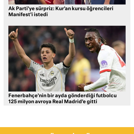
Ak Parti’ye sürpriz: Kur’an kursu öğrencileri
Manifest’i istedi
Fenerbahçe’nin bir ayda gönderdiği futbolcu
125 milyon avroya Real Madrid’e gitti