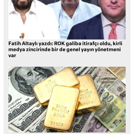
Fatih Altaylı yazdı: ROK galiba itirafçı oldu, kirli
medya zincirinde bir de genel yayın yönetmeni
var