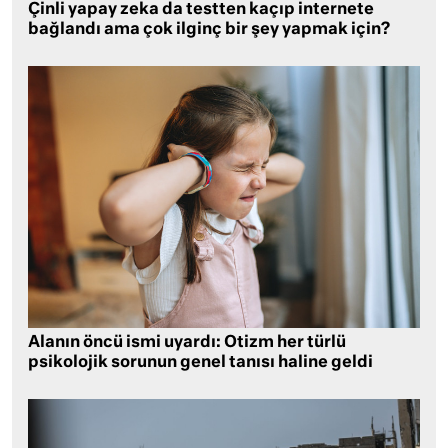
Çinli yapay zeka da testten kaçıp internete
bağlandı ama çok ilginç bir şey yapmak için?
Alanın öncü ismi uyardı: Otizm her türlü
psikolojik sorunun genel tanısı haline geldi