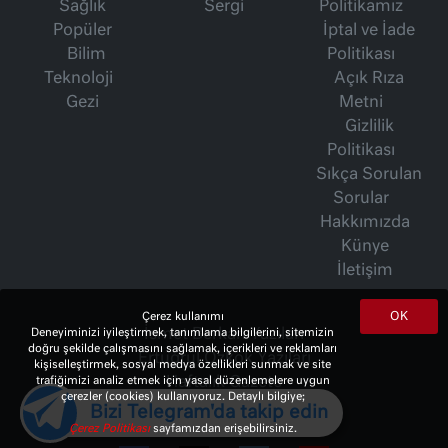
Sağlık
Sergi
Politikamız
Popüler
İptal ve İade
Bilim
Politikası
Teknoloji
Açık Rıza
Gezi
Metni
Gizlilik
Politikası
Sıkça Sorulan
Sorular
Hakkımızda
Künye
İletişim
OK
Çerez kullanımı
Deneyiminizi iyileştirmek, tanımlama bilgilerini, sitemizin
İsmet Berkan Yazıları
doğru şekilde çalışmasını sağlamak, içerikleri ve reklamları
Ertuğrul Özkök Yazıları
kişiselleştirmek, sosyal medya özellikleri sunmak ve site
trafiğimizi analiz etmek için yasal düzenlemelere uygun
Haftalık Gazete
çerezler (cookies) kullanıyoruz. Detaylı bilgiye;
Bizi Telegram'da takip edin
Çerez Politikası
sayfamızdan erişebilirsiniz.