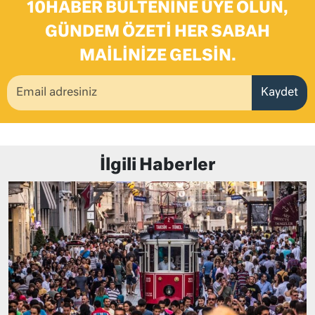
10HABER BÜLTENINE ÜYE OLUN,
GÜNDEM ÖZETI HER SABAH
MAILINIZE GELSIN.
Kaydet
İlgili Haberler