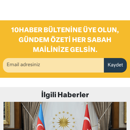
10HABER BÜLTENINE ÜYE OLUN,
GÜNDEM ÖZETI HER SABAH
MAILINIZE GELSIN.
Kaydet
İlgili Haberler