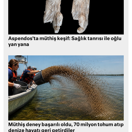
Aspendos’ta müthiş keşif: Sağlık tanrısı ile oğlu
yan yana
Müthiş deney başarılı oldu, 70 milyon tohum atıp
denize hayatı geri getirdiler