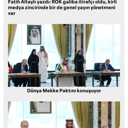
Fatih Altaylı yazdı: ROK galiba itirafçı oldu, kirli
medya zincirinde bir de genel yayın yönetmeni
var
Dünya Mekke Paktını konuşuyor