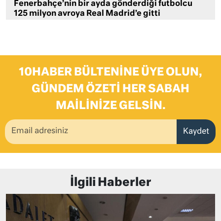
Fenerbahçe’nin bir ayda gönderdiği futbolcu
125 milyon avroya Real Madrid’e gitti
10HABER BÜLTENINE ÜYE OLUN,
GÜNDEM ÖZETI HER SABAH
MAILINIZE GELSIN.
Kaydet
İlgili Haberler