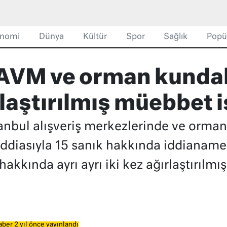
nomi
Dünya
Kültür
Spor
Sağlık
Popü
a AVM ve orman kund
rlaştırılmış müebbet 
tanbul alışveriş merkezlerinde ve orma
 iddiasıyla 15 sanık hakkında iddianame 
akkında ayrı ayrı iki kez ağırlaştırılmı
ber 2 yıl önce yayınlandı