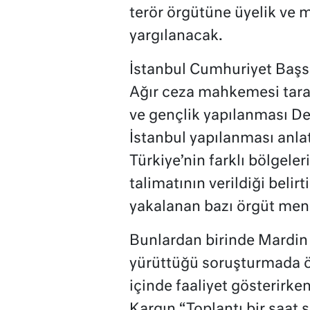
terör örgütüne üyelik ve 
yargılanacak.
İstanbul Cumhuriyet Başsav
Ağır ceza mahkemesi tara
ve gençlik yapılanması De
İstanbul yapılanması anlat
Türkiye’nin farklı bölgele
talimatının verildiği beli
yakalanan bazı örgüt mensup
Bunlardan birinde Mardin
yürüttüğü soruşturmada ö
içinde faaliyet gösterirke
Kargın “Toplantı bir saat s