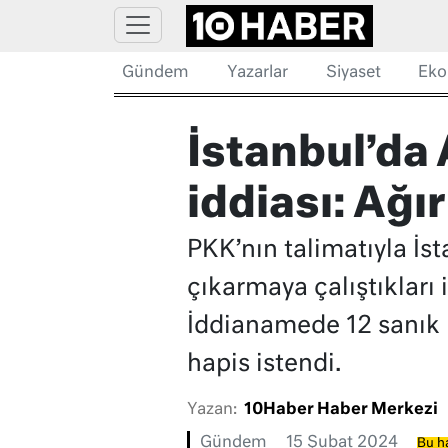
Gündem
Yazarlar
Siyaset
Eko
İstanbul’d
iddiası: Ağı
PKK’nın talimatıyla İs
çıkarmaya çalıştıkları
İddianamede 12 sanık h
hapis istendi.
Yazan:
10Haber Haber Merkezi
Gündem
15 Şubat 2024
Bu ha