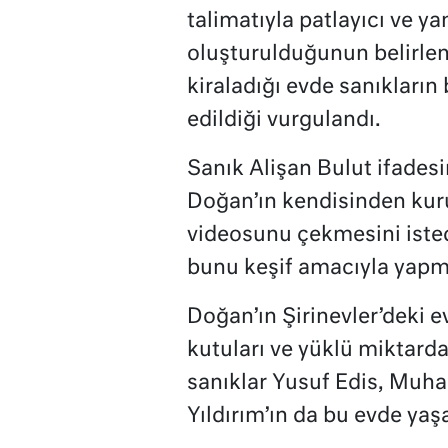
talimatıyla patlayıcı ve y
oluşturulduğunun belirlen
kiraladığı evde sanıkların
edildiği vurgulandı.
Sanık Alişan Bulut ifades
Doğan’ın kendisinden kuru
videosunu çekmesini isted
bunu keşif amacıyla yapm
Doğan’ın Şirinevler’deki e
kutuları ve yüklü miktard
sanıklar Yusuf Edis, Mu
Yıldırım’ın da bu evde yaşa