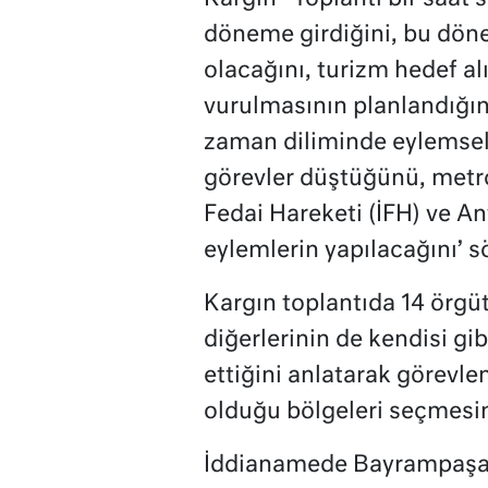
döneme girdiğini, bu döne
olacağını, turizm hedef a
vurulmasının planlandığı
zaman diliminde eylemsell
görevler düştüğünü, metr
Fedai Hareketi (İFH) ve An
eylemlerin yapılacağını’ s
Kargın toplantıda 14 örg
diğerlerinin de kendisi gi
ettiğini anlatarak görevlen
olduğu bölgeleri seçmesini
İddianamede Bayrampaşa’d