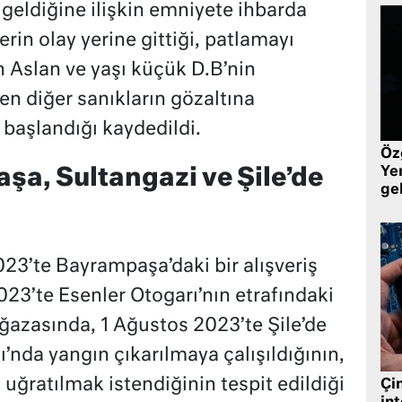
eldiğine ilişkin emniyete ihbarda
rin olay yerine gittiği, patlamayı
n Aslan ve yaşı küçük D.B’nin
en diğer sanıkların gözaltına
başlandığı kaydedildi.
Öz
Yen
şa, Sultangazi ve Şile’de
ge
3’te Bayrampaşa’daki bir alışveriş
23’te Esenler Otogarı’nın etrafındaki
ağazasında, 1 Ağustos 2023’te Şile’de
’nda yangın çıkarılmaya çalışıldığının,
 uğratılmak istendiğinin tespit edildiği
Çin