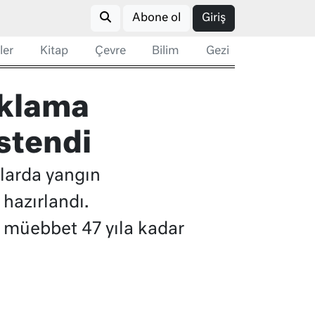
Abone ol
Giriş
ler
Kitap
Çevre
Bilim
Gezi
aklama
istendi
nlarda yangın
hazırlandı.
ş müebbet 47 yıla kadar