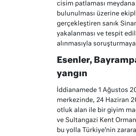
cisim patlaması meydana g
bulunulması üzerine ekiple
gerçekleştiren sanık Sina
yakalanması ve tespit edil
alınmasıyla soruşturmaya 
Esenler, Bayrampa
yangın
İddianamede 1 Ağustos 202
merkezinde, 24 Haziran 20
otluk alan ile bir giyim m
ve Sultangazi Kent Ormanı
bu yolla Türkiye’nin zarara