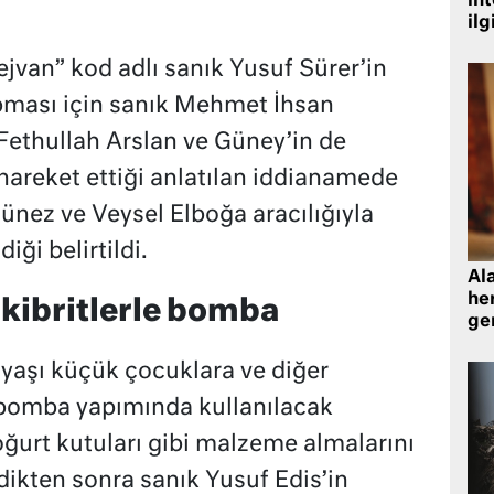
in
ilg
jvan” kod adlı sanık Yusuf Sürer’in
ması için sanık Mehmet İhsan
Fethullah Arslan ve Güney’in de
e hareket ettiği anlatılan iddianamede
ünez ve Veysel Elboğa aracılığıyla
iği belirtildi.
Al
her
 kibritlerle bomba
gen
yaşı küçük çocuklara ve diğer
 bomba yapımında kullanılacak
oğurt kutuları gibi malzeme almalarını
ldikten sonra sanık Yusuf Edis’in