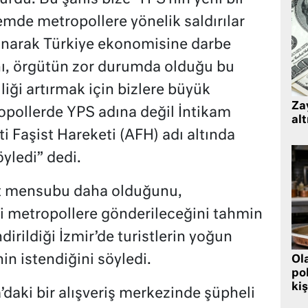
mde metropollere yönelik saldırılar
lınarak Türkiye ekonomisine darbe
nı, örgütün zor durumda olduğu bu
iği artırmak için bizlere büyük
Zay
opollerde YPS adına değil İntikam
alt
ti Faşist Hareketi (AFH) adı altında
öyledi” dedi.
üt mensubu daha olduğunu,
bi metropollere gönderileceğini tahmin
dirildiği İzmir’de turistlerin yoğun
n istendiğini söyledi.
Ol
pol
kiş
aki bir alışveriş merkezinde şüpheli