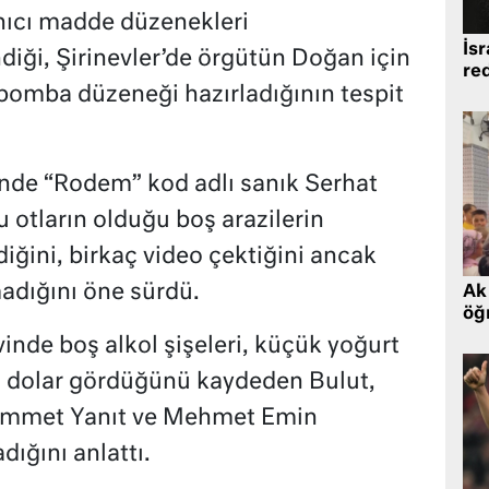
anıcı madde düzenekleri
İsr
diği, Şirinevler’de örgütün Doğan için
re
 bomba düzeneği hazırladığının tespit
inde “Rodem” kod adlı sanık Serhat
 otların olduğu boş arazilerin
iğini, birkaç video çektiğini ancak
adığını öne sürdü.
Ak 
öğr
vinde boş alkol şişeleri, küçük yoğurt
a dolar gördüğünü kaydeden Bulut,
hammet Yanıt ve Mehmet Emin
dığını anlattı.