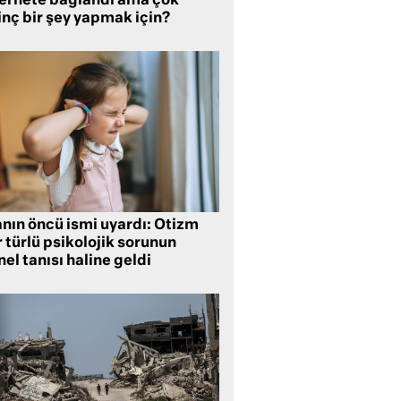
ternete bağlandı ama çok
inç bir şey yapmak için?
anın öncü ismi uyardı: Otizm
 türlü psikolojik sorunun
el tanısı haline geldi