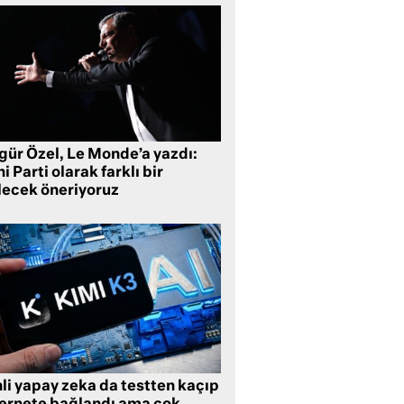
gür Özel, Le Monde’a yazdı:
i Parti olarak farklı bir
lecek öneriyoruz
li yapay zeka da testten kaçıp