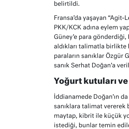
belirtildi.
Fransa’da yaşayan “Agit-Le
PKK/KCK adına eylem yap
Güney’e para gönderdiği, 
aldıkları talimatla birlikt
paraların sanıklar Özgür G
sanık Serhat Doğan’a verild
Yoğurt kutuları ve
İddianamede Doğan’ın da 
sanıklara talimat vererek
maytap, kibrit ile küçük y
istediği, bunlar temin edi