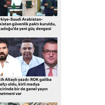
rkiye-Suudi Arabistan-
kistan güvenlik paktı kuruldu,
tadoğu’da yeni güç dengesi
ih Altaylı yazdı: ROK galiba
rafçı oldu, kirli medya
cirinde bir de genel yayın
netmeni var