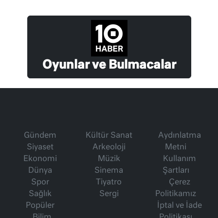
Oyunlar ve Bulmacalar
Gündem
Kültür Sanat
Aydınlatma
Siyaset
Arkeoloji
Metni
Ekonomi
Müzik
Kullanım
Dünya
Sinema
Şartları
Spor
Tiyatro
Çerez
Sağlık
Sergi
Politikamız
Popüler
İptal ve İade
Bilim
Politikası