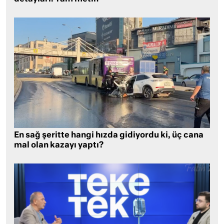
En sağ şeritte hangi hızda gidiyordu ki, üç cana
mal olan kazayı yaptı?