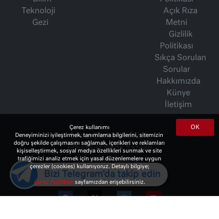
Teknoloji
Açık Rıza
Gezi
Metni
Gizlilik
Politikası
Sıkça Sorulan
Sorular
Hakkımızda
Künye
İletişim
OK
Çerez kullanımı
İsmet Berkan Yazıları
Deneyiminizi iyileştirmek, tanımlama bilgilerini, sitemizin
doğru şekilde çalışmasını sağlamak, içerikleri ve reklamları
Ertuğrul Özkök Yazıları
kişiselleştirmek, sosyal medya özellikleri sunmak ve site
Haftalık Gazete
trafiğimizi analiz etmek için yasal düzenlemelere uygun
çerezler (cookies) kullanıyoruz. Detaylı bilgiye;
Bizi Telegram'da takip edin
Çerez Politikası
sayfamızdan erişebilirsiniz.