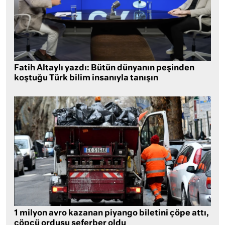
Fatih Altaylı yazdı: Bütün dünyanın peşinden
koştuğu Türk bilim insanıyla tanışın
1 milyon avro kazanan piyango biletini çöpe attı,
çöpçü ordusu seferber oldu