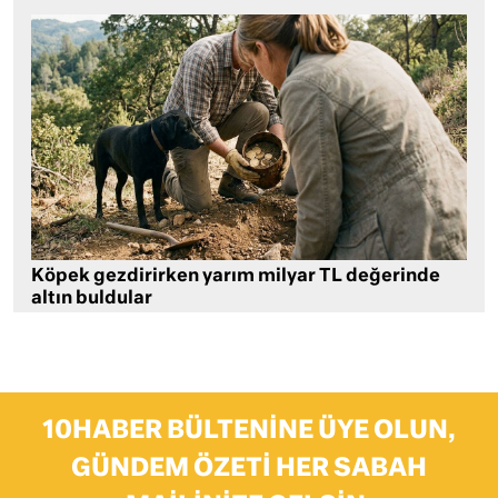
Köpek gezdirirken yarım milyar TL değerinde
altın buldular
10HABER BÜLTENINE ÜYE OLUN,
GÜNDEM ÖZETI HER SABAH