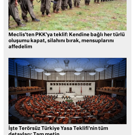
Meclis’ten PKK’ya teklif: Kendine bağlı her türlü
oluşumu kapat, silahını bırak, mensuplarını
affedelim
İşte Terörsüz Türkiye Yasa Teklifi’nin tüm
detayları: Tam metin