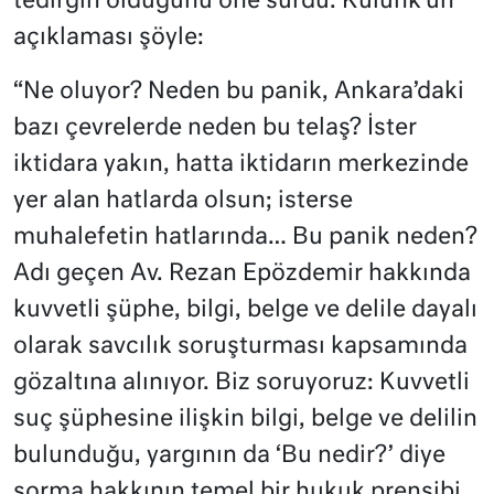
tedirgin olduğunu öne sürdü. Külünk’ün
açıklaması şöyle:
“Ne oluyor? Neden bu panik, Ankara’daki
bazı çevrelerde neden bu telaş? İster
iktidara yakın, hatta iktidarın merkezinde
yer alan hatlarda olsun; isterse
muhalefetin hatlarında… Bu panik neden?
Adı geçen Av. Rezan Epözdemir hakkında
kuvvetli şüphe, bilgi, belge ve delile dayalı
olarak savcılık soruşturması kapsamında
gözaltına alınıyor. Biz soruyoruz: Kuvvetli
suç şüphesine ilişkin bilgi, belge ve delilin
bulunduğu, yargının da ‘Bu nedir?’ diye
sorma hakkının temel bir hukuk prensibi