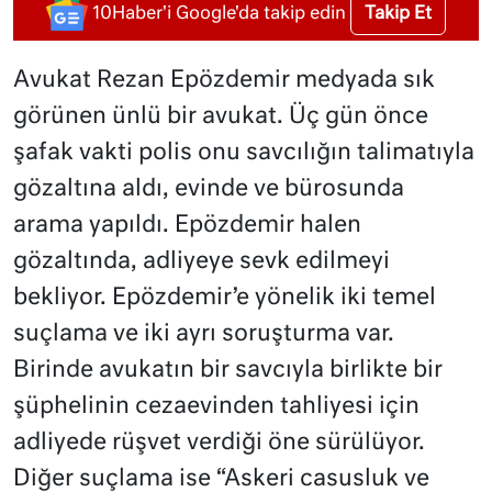
Takip Et
10Haber'i Google'da takip edin
Avukat Rezan Epözdemir medyada sık
görünen ünlü bir avukat. Üç gün önce
şafak vakti polis onu savcılığın talimatıyla
gözaltına aldı, evinde ve bürosunda
arama yapıldı. Epözdemir halen
gözaltında, adliyeye sevk edilmeyi
bekliyor. Epözdemir’e yönelik iki temel
suçlama ve iki ayrı soruşturma var.
Birinde avukatın bir savcıyla birlikte bir
şüphelinin cezaevinden tahliyesi için
adliyede rüşvet verdiği öne sürülüyor.
Diğer suçlama ise “Askeri casusluk ve