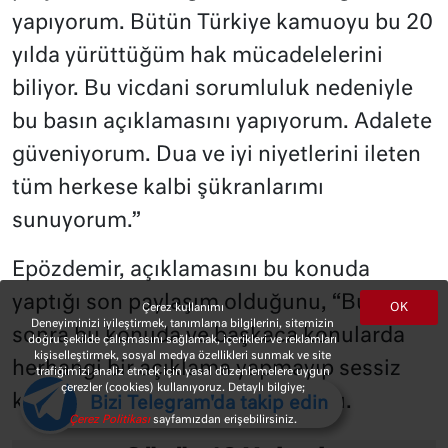
yapıyorum. Bütün Türkiye kamuoyu bu 20
yılda yürüttüğüm hak mücadelelerini
biliyor. Bu vicdani sorumluluk nedeniyle
bu basın açıklamasını yapıyorum. Adalete
güveniyorum. Dua ve iyi niyetlerini ileten
tüm herkese kalbi şükranlarımı
sunuyorum.”
Epözdemir, açıklamasını bu konuda
yaptığı son paylaşım olduğunu, “Bundan
OK
Çerez kullanımı
Deneyiminizi iyileştirmek, tanımlama bilgilerini, sitemizin
sonra bu konuda ve başkaca konularda
doğru şekilde çalışmasını sağlamak, içerikleri ve reklamları
kişiselleştirmek, sosyal medya özellikleri sunmak ve site
herhangi bir açıklama yapmayıp sessiz
trafiğimizi analiz etmek için yasal düzenlemelere uygun
çerezler (cookies) kullanıyoruz. Detaylı bilgiye;
kalacağını” belirterek sonlandırdı.
Bizi Telegram'da takip edin
Çerez Politikası
sayfamızdan erişebilirsiniz.