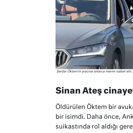
Serdar Öktem’in aracına onlarca mermi isabet etti.
Sinan Ateş cinayet
Öldürülen Öktem bir avukat
bir isimdi. Daha önce, An
suikastında rol aldığı ger