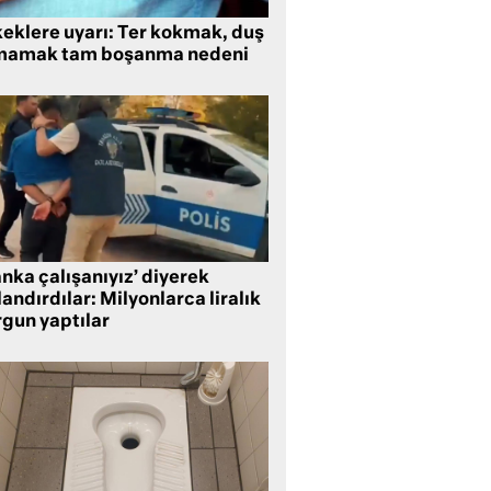
keklere uyarı: Ter kokmak, duş
mamak tam boşanma nedeni
nka çalışanıyız’ diyerek
andırdılar: Milyonlarca liralık
rgun yaptılar