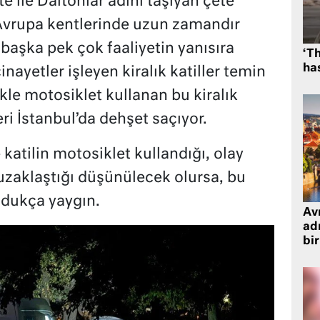
e ile Daltonlar adını taşıyan çete
 Avrupa kentlerinde uzun zamandır
 başka pek çok faaliyetin yanısıra
‘Th
has
inayetler işleyen kiralık katiller temin
kle motosiklet kullanan bu kiralık
i İstanbul’da dehşet saçıyor.
katilin motosiklet kullandığı, olay
uzaklaştığı düşünülecek olursa, bu
ldukça yaygın.
Avr
adr
bir