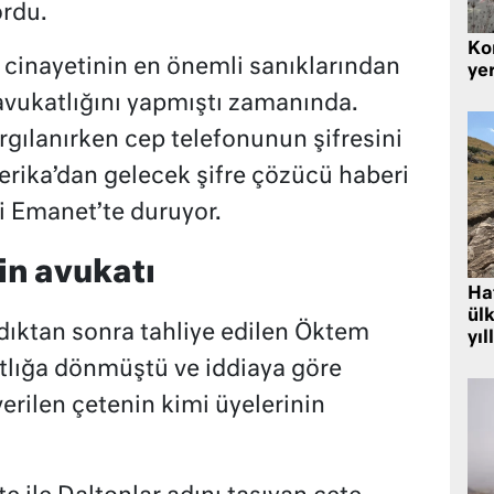
ordu.
Kor
cinayetinin en önemli sanıklarından
yer
avukatlığını yapmıştı zamanında.
rgılanırken cep telefonunun şifresini
rika’dan gelecek şifre çözücü haberi
i Emanet’te duruyor.
in avukatı
Hat
ülk
dıktan sonra tahliye edilen Öktem
yıl
tlığa dönmüştü ve iddiaya göre
verilen çetenin kimi üyelerinin