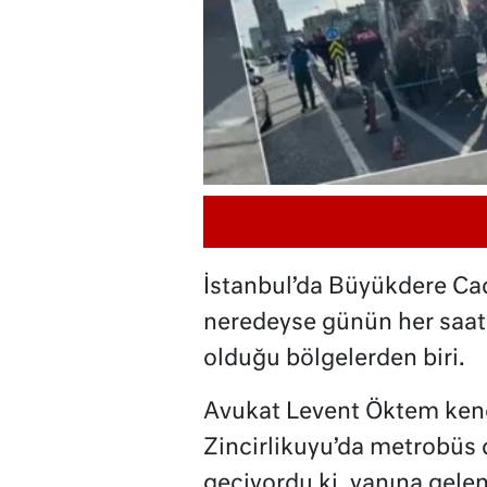
İstanbul’da Büyükdere Cad
neredeyse günün her saati
olduğu bölgelerden biri.
Avukat Levent Öktem kend
Zincirlikuyu’da metrobüs 
geçiyordu ki, yanına gelen