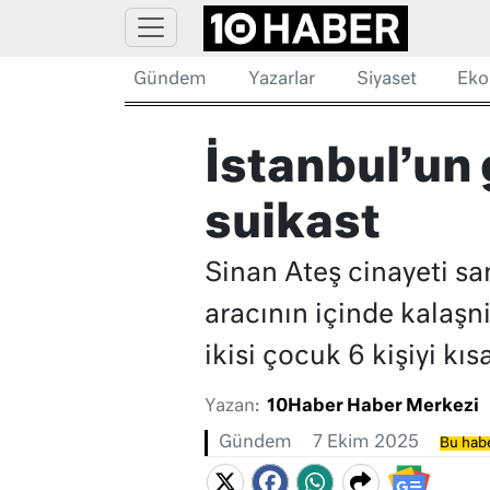
Gündem
Yazarlar
Siyaset
Eko
İstanbul’un 
suikast
Sinan Ateş cinayeti sa
aracının içinde kalaşni
ikisi çocuk 6 kişiyi kı
Yazan:
10Haber Haber Merkezi
Gündem
7 Ekim 2025
Bu habe