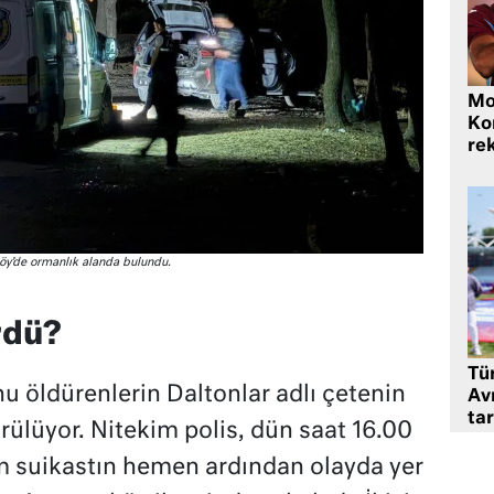
Mo
Ko
rek
köy’de ormanlık alanda bulundu.
rdü?
Tü
u öldürenlerin Daltonlar adlı çetenin
Av
tar
ülüyor. Nitekim polis, dün saat 16.00
m suikastın hemen ardından olayda yer