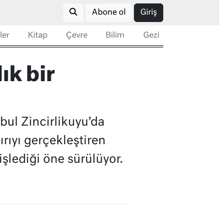
Abone ol
Giriş
ler
Kitap
Çevre
Bilim
Gezi
ık bir
bul Zincirlikuyu’da
ırıyı gerçekleştiren
işlediği öne sürülüyor.