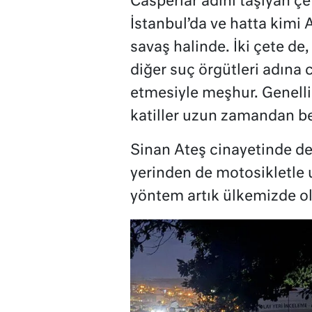
Casperlar adını taşıyan çet
İstanbul’da ve hatta kimi
savaş halinde. İki çete de,
diğer suç örgütleri adına c
etmesiyle meşhur. Genelli
katiller uzun zamandan ber
Sinan Ateş cinayetinde de 
yerinden de motosikletle 
yöntem artık ülkemizde o