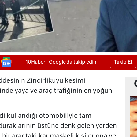
Takip Et
10Haber'i Google'da takip edin
desinin Zincirlikuyu kesimi
nde yaya ve araç trafiğinin en yoğun
i kullandığı otomobiliyle tam
duraklarının üstüne denk gelen yerden
 bir araçtaki kar maskeli kişiler ona ve