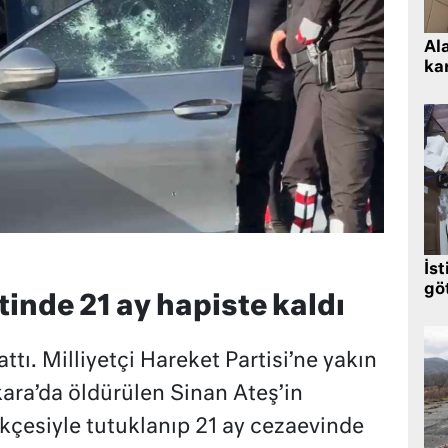
Al
kar
İst
gö
inde 21 ay hapiste kaldı
tı. Milliyetçi Hareket Partisi’ne yakın
kara’da öldürülen Sinan Ateş’in
ekçesiyle tutuklanıp 21 ay cezaevinde