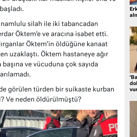
başladı.
Er
al
namlulu silah ile iki tabancadan
rdar Öktem’e ve aracına isabet etti.
dırganlar Öktem’in öldüğüne kanaat
nden uzaklaştı. Öktem hastaneye ağır
ma başına ve vücuduna çok sayıda
arılamadı.
‘Ba
dol
rde görülen türden bir suikaste kurban
vu
i? Ve neden öldürülmüştü?