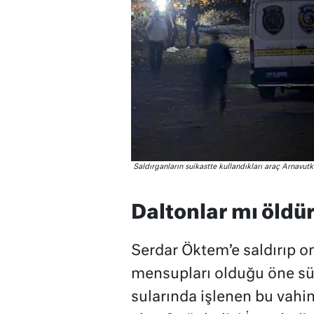
Saldırganların suikastte kullandıkları araç Arnavut
Daltonlar mı öldü
Serdar Öktem’e saldırıp on
mensupları olduğu öne sür
sularında işlenen bu vahi