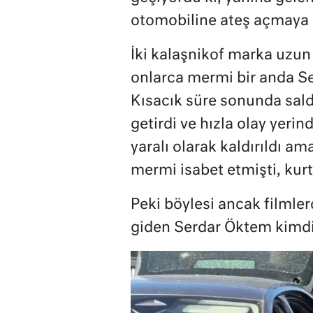
otomobiline ateş açmaya 
İki kalaşnikof marka uzun 
onlarca mermi bir anda Se
Kısacık süre sonunda sal
getirdi ve hızla olay yeri
yaralı olarak kaldırıldı a
mermi isabet etmişti, kurt
Peki böylesi ancak filmle
giden Serdar Öktem kimd