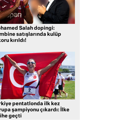
hamed Salah dopingi:
mbine satışlarında kulüp
oru kırıldı!
rkiye pentatlonda ilk kez
rupa şampiyonu çıkardı: İlke
ihe geçti