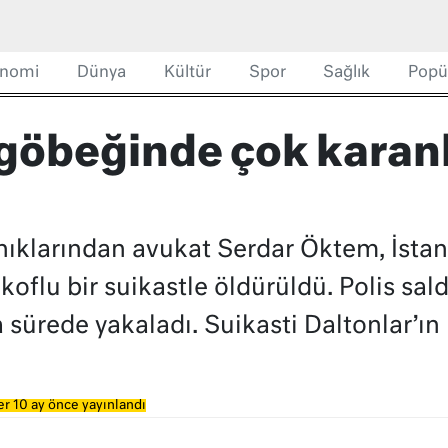
nomi
Dünya
Kültür
Spor
Sağlık
Popü
göbeğinde çok karanl
nıklarından avukat Serdar Öktem, İstan
koflu bir suikastle öldürüldü. Polis sald
sa sürede yakaladı. Suikasti Daltonlar’ın 
r 10 ay önce yayınlandı