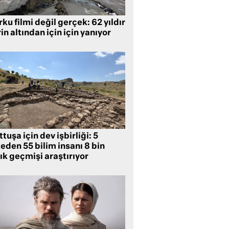
ku filmi değil gerçek: 62 yıldır
in altından için için yanıyor
tuşa için dev işbirliği: 5
eden 55 bilim insanı 8 bin
lık geçmişi araştırıyor