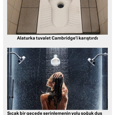
Alaturka tuvalet Cambridge’i karıştırdı
Sıcak bir gecede serinlemenin yolu soğuk duş