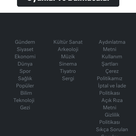
Gündem
Kültür Sanat
Aydınlatma
Siyaset
Arkeoloji
Metni
Ekonomi
Müzik
Kullanım
Dünya
Sinema
Şartları
Spor
Tiyatro
Çerez
Sağlık
Sergi
Politikamız
Popüler
İptal ve İade
Bilim
Politikası
Teknoloji
Açık Rıza
Gezi
Metni
Gizlilik
Politikası
Sıkça Sorulan