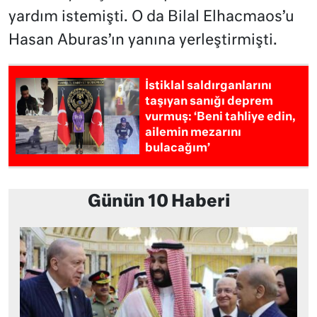
yardım istemişti. O da Bilal Elhacmaos’u
Hasan Aburas’ın yanına yerleştirmişti.
İstiklal saldırganlarını
taşıyan sanığı deprem
vurmuş: ‘Beni tahliye edin,
ailemin mezarını
bulacağım’
Günün 10 Haberi