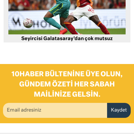
Seyircisi Galatasaray’dan çok mutsuz
10HABER BÜLTENINE ÜYE OLUN,
GÜNDEM ÖZETI HER SABAH
MAILINIZE GELSIN.
Kaydet