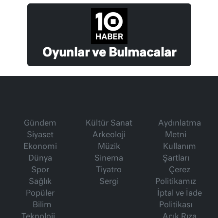
Oyunlar ve Bulmacalar
Gündem
Kültür Sanat
Aydınlatma
Siyaset
Arkeoloji
Metni
Ekonomi
Müzik
Kullanım
Dünya
Sinema
Şartları
Spor
Tiyatro
Çerez
Sağlık
Sergi
Politikamız
Popüler
İptal ve İade
Bilim
Politikası
Teknoloji
Açık Rıza