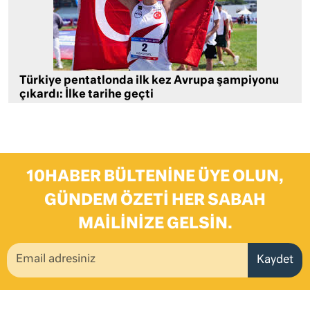
Türkiye pentatlonda ilk kez Avrupa şampiyonu
çıkardı: İlke tarihe geçti
10HABER BÜLTENINE ÜYE OLUN,
GÜNDEM ÖZETI HER SABAH
MAILINIZE GELSIN.
Kaydet