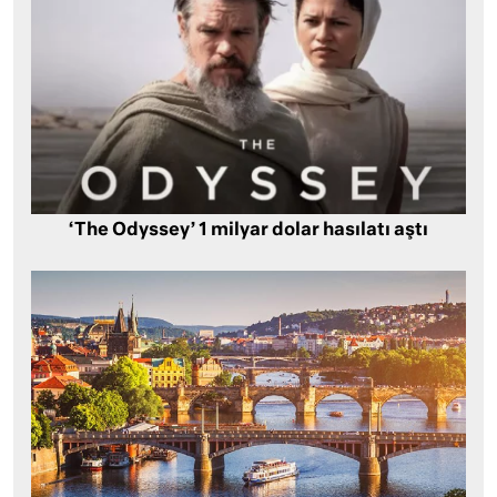
‘The Odyssey’ 1 milyar dolar hasılatı aştı