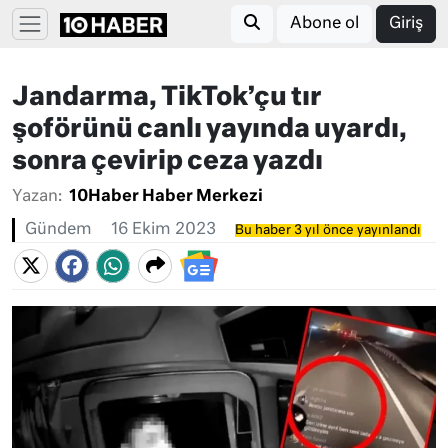
Abone ol
Giriş
Jandarma, TikTok’çu tır
şoförünü canlı yayında uyardı,
sonra çevirip ceza yazdı
Yazan:
10Haber Haber Merkezi
Gündem
16 Ekim 2023
Bu haber 3 yıl önce yayınlandı