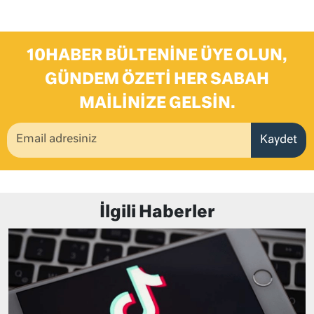
10HABER BÜLTENINE ÜYE OLUN,
GÜNDEM ÖZETI HER SABAH
MAILINIZE GELSIN.
Kaydet
İlgili Haberler