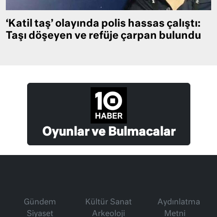
‘Katil taş’ olayında polis hassas çalıştı:
Taşı döşeyen ve refüje çarpan bulundu
Oyunlar ve Bulmacalar
Gündem
Kültür Sanat
Aydınlatma
Siyaset
Arkeoloji
Metni