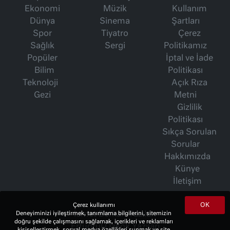
Ekonomi
Müzik
Kullanım
Dünya
Sinema
Şartları
Spor
Tiyatro
Çerez
Sağlık
Sergi
Politikamız
Popüler
İptal ve İade
Bilim
Politikası
Teknoloji
Açık Rıza
Gezi
Metni
Gizlilik
Politikası
Sıkça Sorulan
Sorular
Hakkımızda
Künye
İletişim
OK
Çerez kullanımı
Deneyiminizi iyileştirmek, tanımlama bilgilerini, sitemizin
İsmet Berkan Yazıları
doğru şekilde çalışmasını sağlamak, içerikleri ve reklamları
Ertuğrul Özkök Yazıları
kişiselleştirmek, sosyal medya özellikleri sunmak ve site