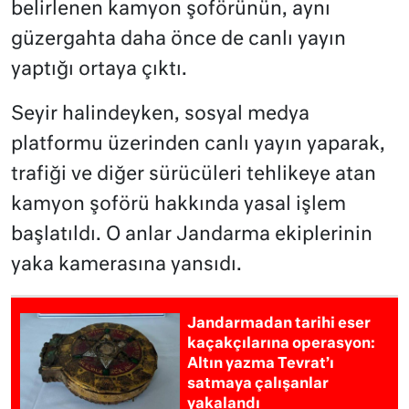
belirlenen kamyon şoförünün, aynı
güzergahta daha önce de canlı yayın
yaptığı ortaya çıktı.
Seyir halindeyken, sosyal medya
platformu üzerinden canlı yayın yaparak,
trafiği ve diğer sürücüleri tehlikeye atan
kamyon şoförü hakkında yasal işlem
başlatıldı. O anlar Jandarma ekiplerinin
yaka kamerasına yansıdı.
Jandarmadan tarihi eser
kaçakçılarına operasyon:
Altın yazma Tevrat’ı
satmaya çalışanlar
yakalandı