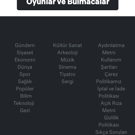
Oyunlar ve Bulmacalar
Gündem
Kültür Sanat
Aydınlatma
Siyaset
Arkeoloji
Metni
Ekonomi
Müzik
Kullanım
Dünya
Sinema
Şartları
Spor
Tiyatro
Çerez
Sağlık
Sergi
Politikamız
Popüler
İptal ve İade
Bilim
Politikası
Teknoloji
Açık Rıza
Gezi
Metni
Gizlilik
Politikası
Sıkça Sorulan