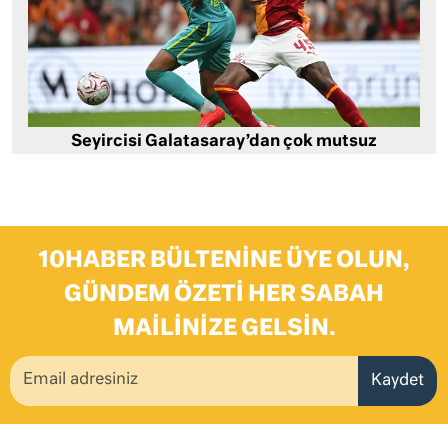
Seyircisi Galatasaray’dan çok mutsuz
10HABER BÜLTENINE ÜYE OLUN,
GÜNDEM ÖZETI HER SABAH
MAILINIZE GELSIN.
Kaydet