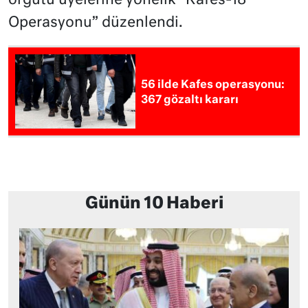
örgütü üyelerine yönelik “Kafes-18
Operasyonu” düzenlendi.
56 ilde Kafes operasyonu:
367 gözaltı kararı
Günün 10 Haberi