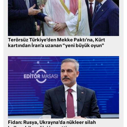
Terörsüz Türkiye’den Mekke Paktı’na, Kürt
kartından İran’a uzanan “yeni büyük oyun”
Fidan: Rusya, Ukrayna’da nükleer silah