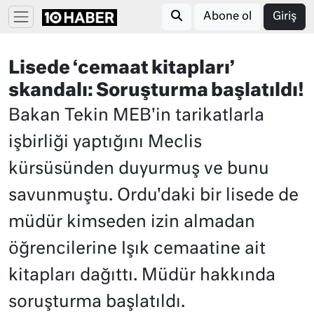
Abone ol
Giriş
Lisede ‘cemaat kitapları’
skandalı: Soruşturma başlatıldı!
Bakan Tekin MEB'in tarikatlarla
işbirliği yaptığını Meclis
kürsüsünden duyurmuş ve bunu
savunmuştu. Ordu'daki bir lisede de
müdür kimseden izin almadan
öğrencilerine Işık cemaatine ait
kitapları dağıttı. Müdür hakkında
soruşturma başlatıldı.