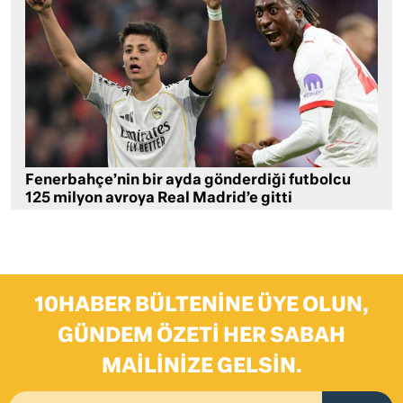
Fenerbahçe’nin bir ayda gönderdiği futbolcu
125 milyon avroya Real Madrid’e gitti
10HABER BÜLTENINE ÜYE OLUN,
GÜNDEM ÖZETI HER SABAH
MAILINIZE GELSIN.