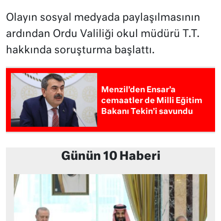
Olayın sosyal medyada paylaşılmasının
ardından Ordu Valiliği okul müdürü T.T.
hakkında soruşturma başlattı.
Menzil’den Ensar’a
cemaatler de Milli Eğitim
Bakanı Tekin’i savundu
Günün 10 Haberi