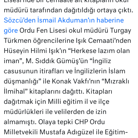
Lisesi’nde bir cemaate ait kitapların okul
müdürü tarafından dağıtıldığı ortaya çıktı.
Sözcü’den İsmail Akduman’ın haberine
göre
Ordu Fen Lisesi okul müdürü Turgay
Türkmen öğrencilerine Işık Cemaati’nden
Hüseyin Hilmi Işık’ın “Herkese lazım olan
iman”, M. Sıddık Gümüş’ün “İngiliz
casusunun itirafları ve İngilizlerin İslam
düşmanlığı” ile Konak Vakfı’nın “Mızraklı
İlmihal” kitaplarını dağıttı. Kitapları
dağıtmak için Milli eğitim il ve ilçe
müdürlükleri ile velilerden de izin
almamıştı. Olaya tepki CHP Ordu
Milletvekili Mustafa Adıgüzel ile Eğitim-