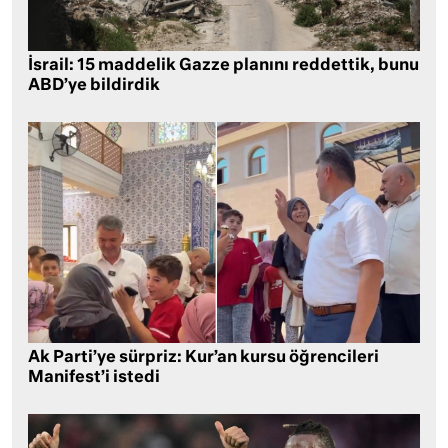
İsrail: 15 maddelik Gazze planını reddettik, bunu
ABD’ye bildirdik
Ak Parti’ye sürpriz: Kur’an kursu öğrencileri
Manifest’i istedi