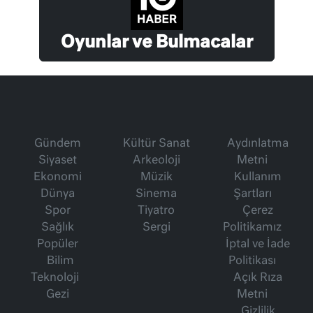
Oyunlar ve Bulmacalar
Gündem
Kültür Sanat
Aydınlatma
Siyaset
Arkeoloji
Metni
Ekonomi
Müzik
Kullanım
Dünya
Sinema
Şartları
Spor
Tiyatro
Çerez
Sağlık
Sergi
Politikamız
Popüler
İptal ve İade
Bilim
Politikası
Teknoloji
Açık Rıza
Gezi
Metni
Gizlilik