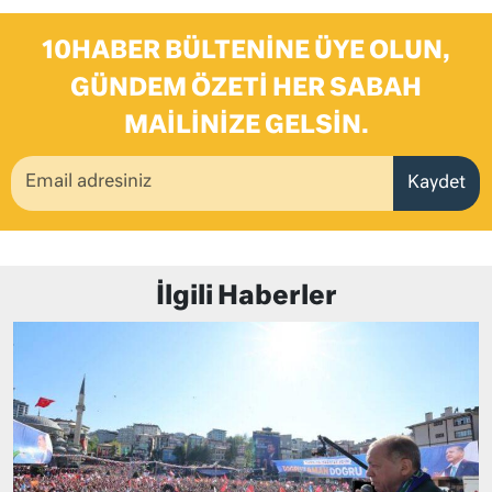
10HABER BÜLTENINE ÜYE OLUN,
GÜNDEM ÖZETI HER SABAH
MAILINIZE GELSIN.
Kaydet
İlgili Haberler