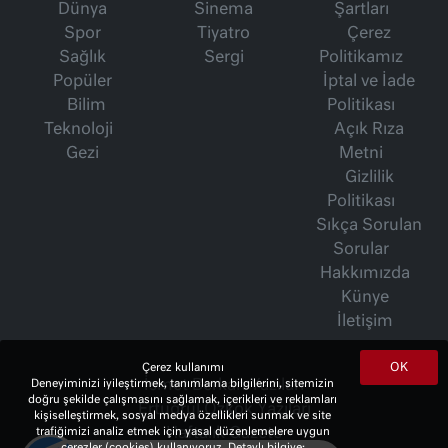
Dünya
Sinema
Şartları
Spor
Tiyatro
Çerez
Sağlık
Sergi
Politikamız
Popüler
İptal ve İade
Bilim
Politikası
Teknoloji
Açık Rıza
Gezi
Metni
Gizlilik
Politikası
Sıkça Sorulan
Sorular
Hakkımızda
Künye
İletişim
OK
Çerez kullanımı
İsmet Berkan Yazıları
Deneyiminizi iyileştirmek, tanımlama bilgilerini, sitemizin
doğru şekilde çalışmasını sağlamak, içerikleri ve reklamları
Ertuğrul Özkök Yazıları
kişiselleştirmek, sosyal medya özellikleri sunmak ve site
Haftalık Gazete
trafiğimizi analiz etmek için yasal düzenlemelere uygun
çerezler (cookies) kullanıyoruz. Detaylı bilgiye;