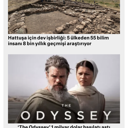
Hattuşa için dev işbirliği: 5 ülkeden 55 bilim
insanı 8 bin yıllık geçmişi araştırıyor
‘The Odyssey’ 1 milyar dolar hasılatı aştı