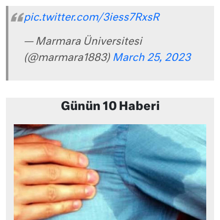
pic.twitter.com/3iess7RxsR
— Marmara Üniversitesi
(@marmara1883)
March 25, 2023
Günün 10 Haberi