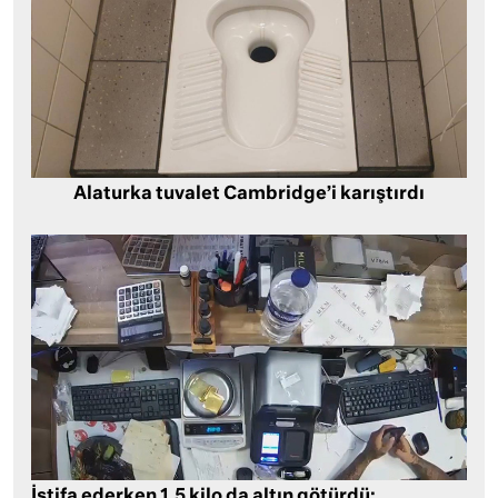
Alaturka tuvalet Cambridge’i karıştırdı
İstifa ederken 1,5 kilo da altın götürdü: