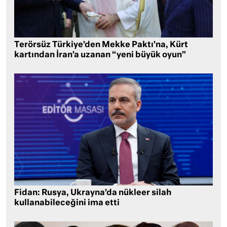
Terörsüz Türkiye’den Mekke Paktı’na, Kürt
kartından İran’a uzanan “yeni büyük oyun”
Fidan: Rusya, Ukrayna’da nükleer silah
kullanabileceğini ima etti