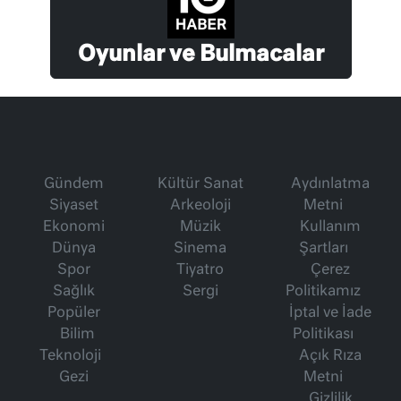
Oyunlar ve Bulmacalar
Gündem
Kültür Sanat
Aydınlatma
Siyaset
Arkeoloji
Metni
Ekonomi
Müzik
Kullanım
Dünya
Sinema
Şartları
Spor
Tiyatro
Çerez
Sağlık
Sergi
Politikamız
Popüler
İptal ve İade
Bilim
Politikası
Teknoloji
Açık Rıza
Gezi
Metni
Gizlilik