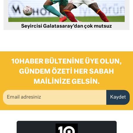
Seyircisi Galatasaray’dan çok mutsuz
10HABER BÜLTENINE ÜYE OLUN,
GÜNDEM ÖZETI HER SABAH
MAILINIZE GELSIN.
Kaydet