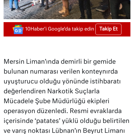
Takip Et
10Haber'i Google'da takip edin
Mersin Liman’ında demirli bir gemide
bulunan numarası verilen konteynırda
uyuşturucu olduğu yönünde istihbaratı
değerlendiren Narkotik Suçlarla
Mücadele Şube Müdürlüğü ekipleri
operasyon düzenledi. Resmi evraklarda
içerisinde ‘patates’ yüklü olduğu belirtilen
ve varış noktası Lübnan’ın Beyrut Limanı