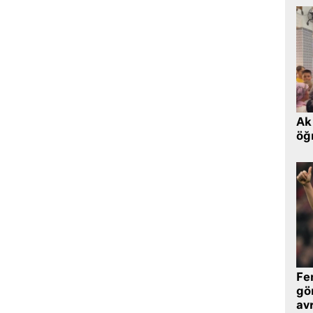
Ak 
öğr
Fe
gö
avr