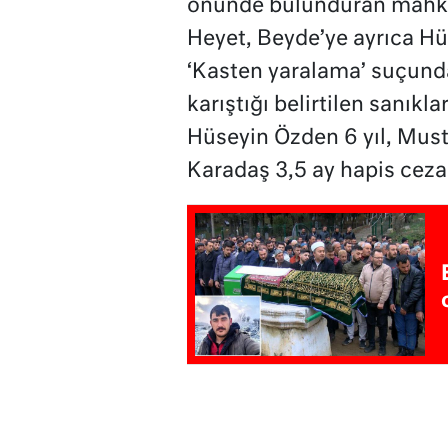
önünde bulunduran mahkeme
Heyet, Beyde’ye ayrıca Hüs
‘Kasten yaralama’ suçundan
karıştığı belirtilen sanıkl
Hüseyin Özden 6 yıl, Musta
Karadaş 3,5 ay hapis cezas