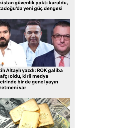
kistan güvenlik paktı kuruldu,
tadoğu’da yeni güç dengesi
ih Altaylı yazdı: ROK galiba
rafçı oldu, kirli medya
cirinde bir de genel yayın
netmeni var