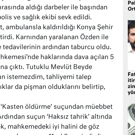
Pa
ırasında aldığı darbeler ile başından
Or
olis ve sağlık ekibi sevk edildi.
 ambulansla kaldırıldığı Konya Şehir
tirdi. Karnından yaralanan Özden ile
tedavilerinin ardından taburcu oldu.
ahkemesi’nde haklarında dava açılan 5
ına çıktı. Tutuklu Mevlüt Beyde
Fat
n istemezdim, tahliyemi talep
iti
klar da pişman olduklarını belirtip,
zin
yö
 ‘Kasten öldürme’ suçundan müebbet
Ardından suçun ‘Haksız tahrik’ altında
ek, mahkemedeki iyi halini de göz