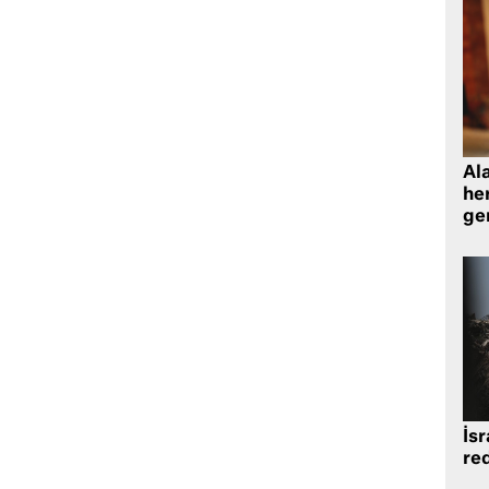
Al
her
gen
İsr
re