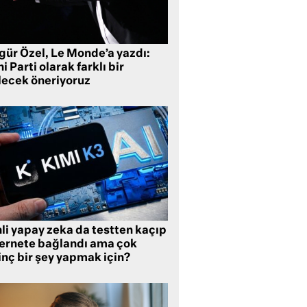
gür Özel, Le Monde’a yazdı:
i Parti olarak farklı bir
lecek öneriyoruz
li yapay zeka da testten kaçıp
ternete bağlandı ama çok
inç bir şey yapmak için?