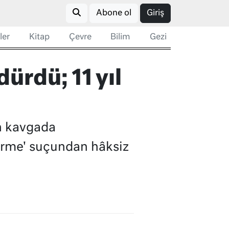
Abone ol
Giriş
ler
Kitap
Çevre
Bilim
Gezi
dürdü; 11 yıl
an kavgada
ürme' suçundan hâksiz