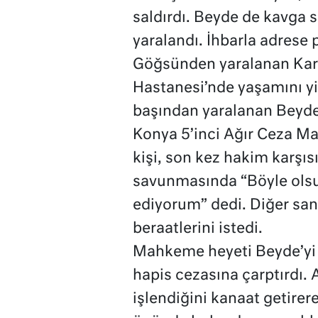
saldırdı. Beyde de kavga s
yaralandı. İhbarla adrese p
Göğsünden yaralanan Kart,
Hastanesi’nde yaşamını yi
başından yaralanan Beyde 
Konya 5’inci Ağır Ceza M
kişi, son kez hakim karşıs
savunmasında “Böyle olsu
ediyorum” dedi. Diğer sanı
beraatlerini istedi.
Mahkeme heyeti Beyde’yi
hapis cezasına çarptırdı. 
işlendiğini kanaat getirer