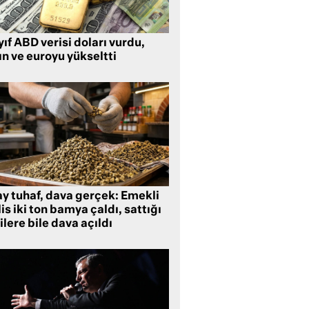
ıf ABD verisi doları vurdu,
ın ve euroyu yükseltti
ay tuhaf, dava gerçek: Emekli
is iki ton bamya çaldı, sattığı
ilere bile dava açıldı