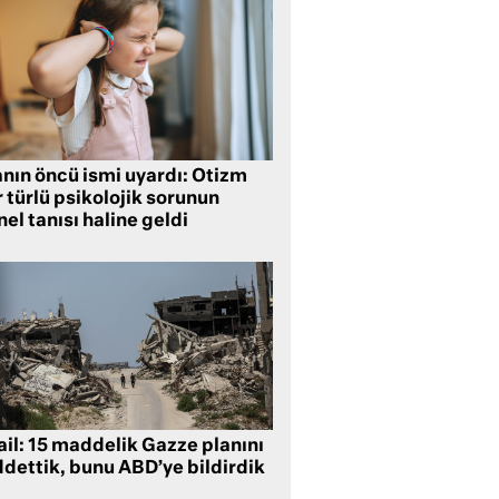
anın öncü ismi uyardı: Otizm
 türlü psikolojik sorunun
el tanısı haline geldi
ail: 15 maddelik Gazze planını
ddettik, bunu ABD’ye bildirdik