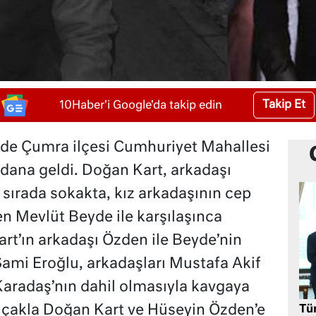
Takip Et
10Haber'i Google'da takip edin
nde Çumra ilçesi Cumhuriyet Mahallesi
ana geldi. Doğan Kart, arkadaşı
 sırada sokakta, kız arkadaşının cep
n Mevlüt Beyde ile karşılaşınca
Kart’ın arkadaşı Özden ile Beyde’nin
ami Eroğlu, arkadaşları Mustafa Akif
Karadaş’nın dahil olmasıyla kavgaya
ıçakla Doğan Kart ve Hüseyin Özden’e
Tü