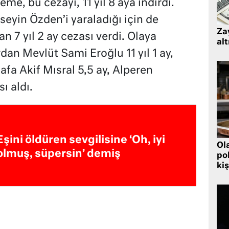
, bu cezayı, 11 yıl 8 aya indirdi.
eyin Özden’i yaraladığı için de
Zay
 7 yıl 2 ay cezası verdi. Olaya
alt
ardan Mevlüt Sami Eroğlu 11 yıl 1 ay,
fa Akif Mısral 5,5 ay, Alperen
ı aldı.
Eşini öldüren sevgilisine ‘Oh, iyi
Ol
olmuş, süpersin’ demiş
pol
kiş