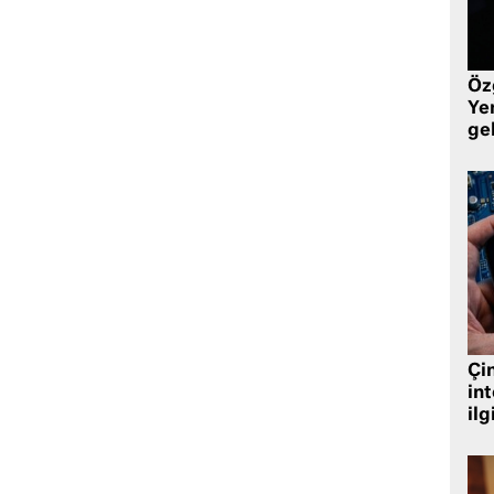
Öz
Yen
ge
Çin
in
ilg