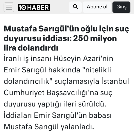
Abone ol
Giriş
Mustafa Sarıgül’ün oğlu için suç
duyurusu iddiası: 250 milyon
lira dolandırdı
İranlı iş insanı Hüseyin Azari'nin
Emir Sarıgül hakkında "nitelikli
dolandırıcılık" suçlamasıyla İstanbul
Cumhuriyet Başsavcılığı'na suç
duyurusu yaptığı ileri sürüldü.
İddiaları Emir Sarıgül'ün babası
Mustafa Sarıgül yalanladı.