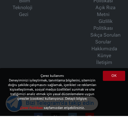
Bilim
Politikası
Teknoloji
Açık Rıza
Gezi
Metni
Gizlilik
Politikası
Sıkça Sorulan
Sorular
Hakkımızda
Künye
İletişim
OK
Çerez kullanımı
İsmet Berkan Yazıları
Deneyiminizi iyileştirmek, tanımlama bilgilerini, sitemizin
doğru şekilde çalışmasını sağlamak, içerikleri ve reklamları
Ertuğrul Özkök Yazıları
kişiselleştirmek, sosyal medya özellikleri sunmak ve site
Haftalık Gazete
trafiğimizi analiz etmek için yasal düzenlemelere uygun
çerezler (cookies) kullanıyoruz. Detaylı bilgiye;
Bizi Telegram'da takip edin
Çerez Politikası
sayfamızdan erişebilirsiniz.