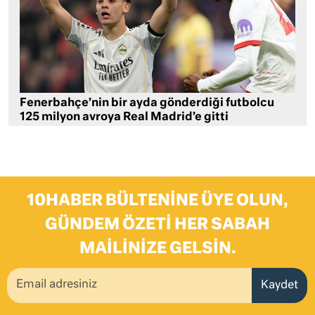
Fenerbahçe’nin bir ayda gönderdiği futbolcu
125 milyon avroya Real Madrid’e gitti
10HABER BÜLTENINE ÜYE OLUN,
GÜNDEM ÖZETI HER SABAH
MAILINIZE GELSIN.
Kaydet