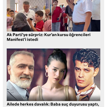
Ak Parti’ye sürpriz: Kur’an kursu öğrencileri
Manifest’i istedi
Ailede herkes davalık: Baba suç duyurusu yaptı,