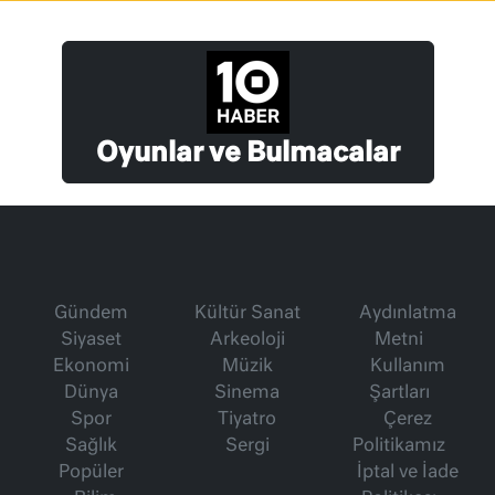
Oyunlar ve Bulmacalar
Gündem
Kültür Sanat
Aydınlatma
Siyaset
Arkeoloji
Metni
Ekonomi
Müzik
Kullanım
Dünya
Sinema
Şartları
Spor
Tiyatro
Çerez
Sağlık
Sergi
Politikamız
Popüler
İptal ve İade