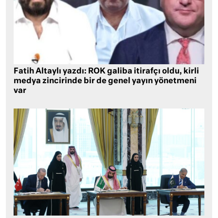
Fatih Altaylı yazdı: ROK galiba itirafçı oldu, kirli
medya zincirinde bir de genel yayın yönetmeni
var