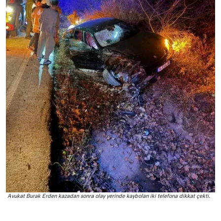
Avukat Burak Erden kazadan sonra olay yerinde kaybolan iki telefona dikkat çekti.