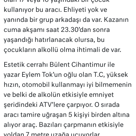
olan 17 veya 16 yaşındaki bir çocuk
kullanıyor bu aracı. Ehliyeti yok ve
yanında bir grup arkadaşı da var. Kazanın
cuma akşamı saat 23.30’dan sonra
yaşandığı hatırlanacak olursa, bu
çocukların alkollü olma ihtimali de var.
Estetik cerrahı Bülent Cihantimur ile
yazar Eylem Tok’un oğlu olan T.C, yüksek
hızın, otomobil kullanmayı iyi bilmemenin
ve belki de alkolün etkisiyle emniyet
şeridindeki ATV’lere çarpıyor. O sırada
aracı tamire uğraşan 5 kişiyi birden altına
alıyor araç. Bazıları çarpmanın etkisiyle
yoldan 7 metre uzağa uçuyorlar.