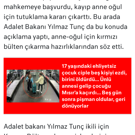
mahkemeye başvurdu, kayıp anne oğul
için tutuklama kararı çıkarttı. Bu arada
Adalet Bakanı Yılmaz Tunç da bu konuda
açıklama yaptı, anne-oğul için kırmızı
bülten çıkarma hazırlıklarından söz etti.
17 yaşındaki ehliyetsiz
çocuk ciple beş kişiyi ezdi,
birini öldürdü… Ünlü
annesi gelip çocuğu
Mısır’a kaçırdı… Beş gün
sonra pişman oldular, geri
dönüyorlar
Adalet bakanı Yılmaz Tunç ikili için