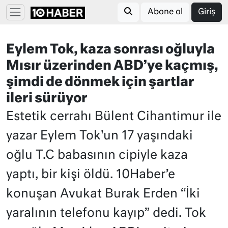
Abone ol
Giriş
Eylem Tok, kaza sonrası oğluyla
Mısır üzerinden ABD’ye kaçmış,
şimdi de dönmek için şartlar
ileri sürüyor
Estetik cerrahı Bülent Cihantimur ile
yazar Eylem Tok'un 17 yaşındaki
oğlu T.C babasının cipiyle kaza
yaptı, bir kişi öldü. 10Haber’e
konuşan Avukat Burak Erden “İki
yaralının telefonu kayıp” dedi. Tok