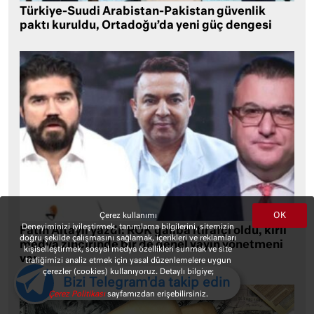
Türkiye-Suudi Arabistan-Pakistan güvenlik
paktı kuruldu, Ortadoğu’da yeni güç dengesi
OK
Çerez kullanımı
Deneyiminizi iyileştirmek, tanımlama bilgilerini, sitemizin
Fatih Altaylı yazdı: ROK galiba itirafçı oldu, kirli
doğru şekilde çalışmasını sağlamak, içerikleri ve reklamları
medya zincirinde bir de genel yayın yönetmeni
kişiselleştirmek, sosyal medya özellikleri sunmak ve site
var
trafiğimizi analiz etmek için yasal düzenlemelere uygun
çerezler (cookies) kullanıyoruz. Detaylı bilgiye;
Bizi Telegram'da takip edin
Çerez Politikası
sayfamızdan erişebilirsiniz.