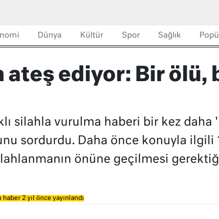
nomi
Dünya
Kültür
Spor
Sağlık
Popü
ateş ediyor: Bir ölü, b
klı silahla vurulma haberi bir kez daha 
unu sordurdu. Daha önce konuyla ilgil
silahlanmanın önüne geçilmesi gerektiğ
 haber 2 yıl önce yayınlandı