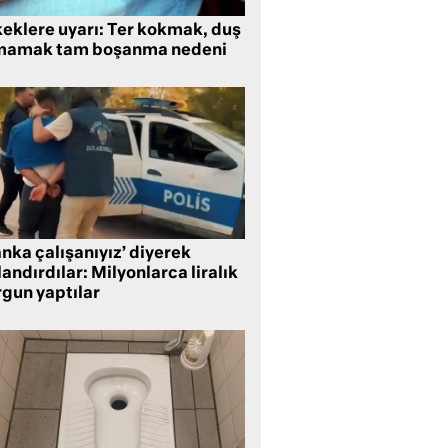
keklere uyarı: Ter kokmak, duş
mamak tam boşanma nedeni
nka çalışanıyız’ diyerek
andırdılar: Milyonlarca liralık
rgun yaptılar