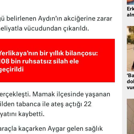
Er
al
ü belirlenen Aydın’ın akciğerine zarar
liyatla vücudundan çıkarıldı.
Yerlikaya’nın bir yıllık bilançosu:
108 bin ruhsatsız silah ele
geçirildi
‘Ba
dol
vu
gerçekleşti. Mamak ilçesinde yaşanan
lden tabanca ile ateş açtığı 22
atını kaybetti.
araçla kaçarken Aygar gelen sağlık