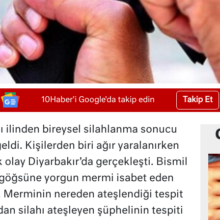
Takip Et
10Haber'i Google'da takip edin
lı ilinden bireysel silahlanma sonucu
geldi. Kişilerden biri ağır yaralanırken
lk olay Diyarbakır’da gerçekleşti. Bismil
 göğsüne yorgun mermi isabet eden
ı. Merminin nereden ateşlendiği tespit
an silahı ateşleyen şüphelinin tespiti