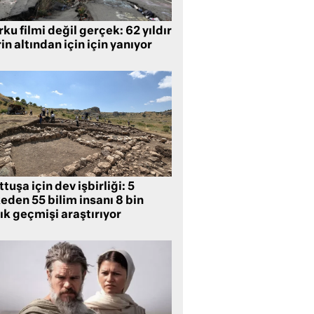
ku filmi değil gerçek: 62 yıldır
in altından için için yanıyor
tuşa için dev işbirliği: 5
eden 55 bilim insanı 8 bin
lık geçmişi araştırıyor