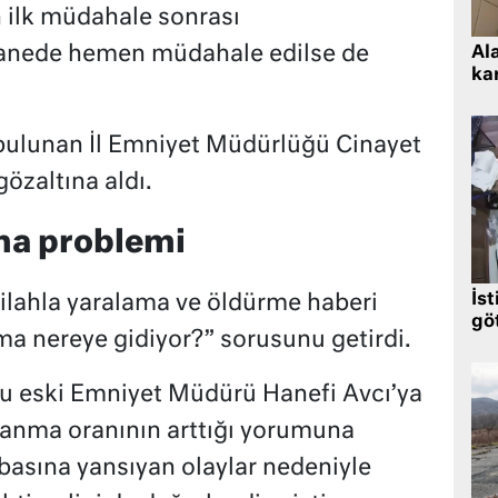
n ilk müdahale sonrası
stanede hemen müdahale edilse de
Al
kar
bulunan İl Emniyet Müdürlüğü Cinayet
gözaltına aldı.
ma problemi
İst
 silahla yaralama ve öldürme haberi
gö
nma nereye gidiyor?” sorusunu getirdi.
yu eski Emniyet Müdürü Hanefi Avcı’ya
lanma oranının arttığı yorumuna
basına yansıyan olaylar nedeniyle