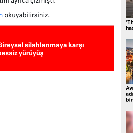
ını ayrıca çizmişti.
n
okuyabilirsiniz.
‘Th
has
Bireysel silahlanmaya karşı
sessiz yürüyüş
Avr
adr
bir