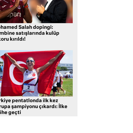
hamed Salah dopingi:
mbine satışlarında kulüp
oru kırıldı!
rkiye pentatlonda ilk kez
rupa şampiyonu çıkardı: İlke
ihe geçti