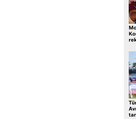
Mo
Ko
rek
Tü
Av
tar