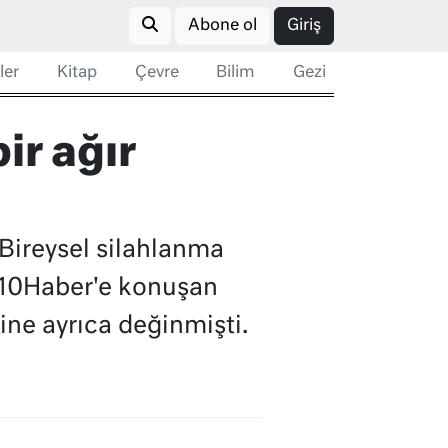
Abone ol
Giriş
ler
Kitap
Çevre
Bilim
Gezi
ir ağır
'Bireysel silahlanma
i 10Haber'e konuşan
ine ayrıca değinmişti.