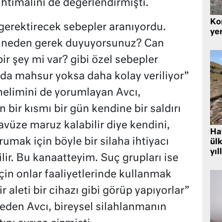
htimalini de değerlendirmişti.
Kor
 gerektirecek sebepler aranıyordu.
yer
a neden gerek duyuyorsunuz? Can
ir şey mi var? gibi özel sebepler
da mahsur yoksa daha kolay veriliyor”
önelimini de yorumlayan Avcı,
bir kısmı bir gün kendine bir saldırı
cavüze maruz kalabilir diye kendini,
Hat
orumak için böyle bir silaha ihtiyacı
ülk
yıl
ir. Bu kanaatteyim. Suç grupları ise
için onlar faaliyetlerinde kullanmak
bir aleti bir cihazı gibi görüp yapıyorlar”
eden Avcı, bireysel silahlanmanın