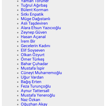
Yaman Törüner
Tuğrul Ağırbaş
Bülent Korman
Sıtkı Enpatik
Müge Dağıstanlı
Aslı Taşdeviren
Alara Efsun Yazıcıoğlu
Zeynep Güven
Hasan Açanal
İrem Bir
Gecelerin Kadını
Elif Soyseven
Olkan Özyurt
Ömer Türkeş
Bahar Çuhadar
Mustafa İspir
Cüneyt Muharremoğlu
Uğur Vardan
Bağış Erten
Feza Turunçoğlu
Aynur Tattersall
Mustafa Yeneroğlu
Naz Özkan
Oğuzhan Akay