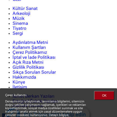
Kültür Sanat
Arkeoloji
Müzik
Sinema
Tiyatro
Sergi
Aydınlatma Metni
Kullanım Şartları
Çerez Politikamız
İptal ve İade Politikası
Açık Rıza Metni
Gizlilik Politikası
Sıkça Sorulan Sorular
Hakkımızda
Künye
İletişim
OK
Çerez kullanımı
İsmet Berkan Yazıları
Ertuğrul Özkök Yazıları
Deneyiminizi iyileştirmek, tanımlama bilgilerini, sitemizin
doğru şekilde çalışmasını sağlamak, içerikleri ve reklamları
Haftalık Gazete
kişiselleştirmek, sosyal medya özellikleri sunmak ve site
trafiğimizi analiz etmek için yasal düzenlemelere uygun
Bizi Telegram'da takip edin
çerezler (cookies) kullanıyoruz. Detaylı bilgiye;