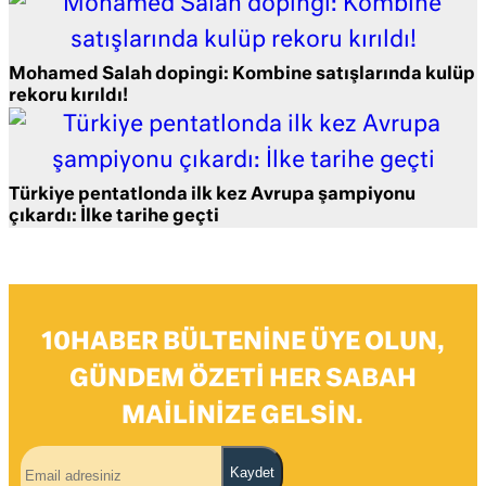
Mohamed Salah dopingi: Kombine satışlarında kulüp
rekoru kırıldı!
Türkiye pentatlonda ilk kez Avrupa şampiyonu
çıkardı: İlke tarihe geçti
10HABER BÜLTENINE ÜYE OLUN,
GÜNDEM ÖZETI HER SABAH
MAILINIZE GELSIN.
Kaydet