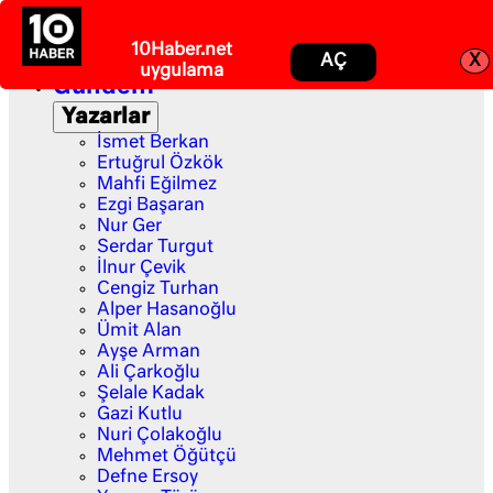
Gündem
Yazarlar
İsmet Berkan
Ertuğrul Özkök
Mahfi Eğilmez
Ezgi Başaran
Nur Ger
Serdar Turgut
İlnur Çevik
Cengiz Turhan
Alper Hasanoğlu
Ümit Alan
Ayşe Arman
Ali Çarkoğlu
Şelale Kadak
Gazi Kutlu
Nuri Çolakoğlu
Mehmet Öğütçü
Defne Ersoy