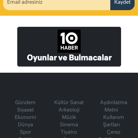
Kaydet
Oyunlar ve Bulmacalar
Gündem
Kültür Sanat
Aydınlatma
Siyaset
Arkeoloji
Metni
Ekonomi
Müzik
Kullanım
Dünya
Sinema
Şartları
Spor
Tiyatro
Çerez