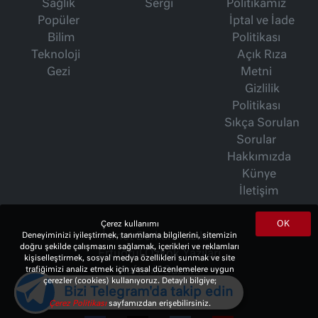
Sağlık
Sergi
Politikamız
Popüler
İptal ve İade
Bilim
Politikası
Teknoloji
Açık Rıza
Gezi
Metni
Gizlilik
Politikası
Sıkça Sorulan
Sorular
Hakkımızda
Künye
İletişim
OK
Çerez kullanımı
Deneyiminizi iyileştirmek, tanımlama bilgilerini, sitemizin
İsmet Berkan Yazıları
doğru şekilde çalışmasını sağlamak, içerikleri ve reklamları
Ertuğrul Özkök Yazıları
kişiselleştirmek, sosyal medya özellikleri sunmak ve site
trafiğimizi analiz etmek için yasal düzenlemelere uygun
Haftalık Gazete
çerezler (cookies) kullanıyoruz. Detaylı bilgiye;
Bizi Telegram'da takip edin
Çerez Politikası
sayfamızdan erişebilirsiniz.