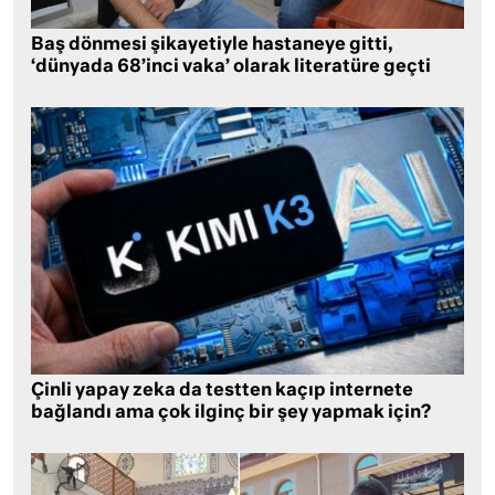
Baş dönmesi şikayetiyle hastaneye gitti,
‘dünyada 68’inci vaka’ olarak literatüre geçti
Çinli yapay zeka da testten kaçıp internete
bağlandı ama çok ilginç bir şey yapmak için?