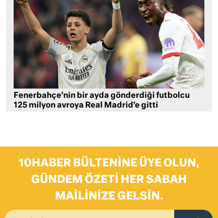
Fenerbahçe’nin bir ayda gönderdiği futbolcu
125 milyon avroya Real Madrid’e gitti
10HABER BÜLTENINE ÜYE OLUN,
GÜNDEM ÖZETI HER SABAH
MAILINIZE GELSIN.