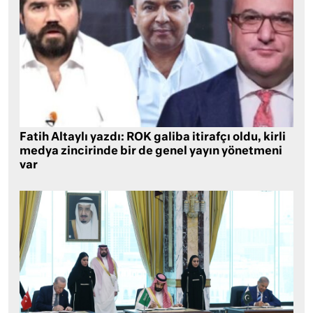
Fatih Altaylı yazdı: ROK galiba itirafçı oldu, kirli
medya zincirinde bir de genel yayın yönetmeni
var