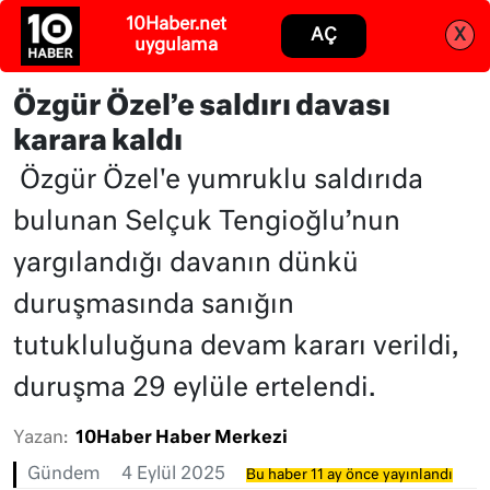
Abone ol
Giriş
Özgür Özel’e saldırı davası
karara kaldı
Özgür Özel'e yumruklu saldırıda
bulunan Selçuk Tengioğlu’nun
yargılandığı davanın dünkü
duruşmasında sanığın
tutukluluğuna devam kararı verildi,
duruşma 29 eylüle ertelendi.
Yazan:
10Haber Haber Merkezi
Gündem
4 Eylül 2025
Bu haber 11 ay önce yayınlandı