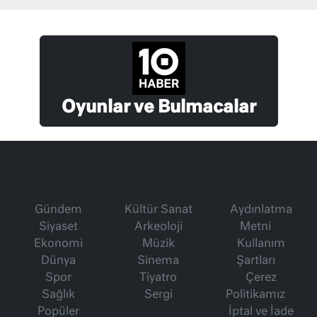
Oyunlar ve Bulmacalar
Gündem
Kültür Sanat
Aydınlatma
Siyaset
Arkeoloji
Metni
Ekonomi
Müzik
Kullanım
Dünya
Sinema
Şartları
Spor
Tiyatro
Çerez
Sağlık
Sergi
Politikamız
Popüler
İptal ve İade