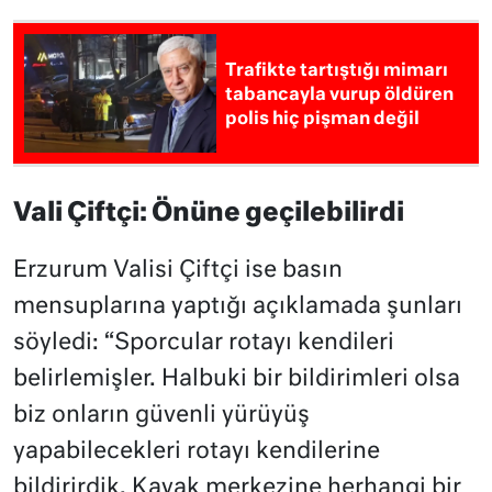
Trafikte tartıştığı mimarı
tabancayla vurup öldüren
polis hiç pişman değil
Vali Çiftçi: Önüne geçilebilirdi
Erzurum Valisi Çiftçi ise basın
mensuplarına yaptığı açıklamada şunları
söyledi: “Sporcular rotayı kendileri
belirlemişler. Halbuki bir bildirimleri olsa
biz onların güvenli yürüyüş
yapabilecekleri rotayı kendilerine
bildirirdik. Kayak merkezine herhangi bir