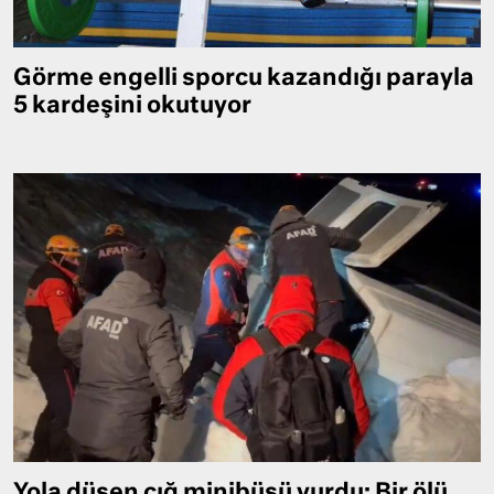
Görme engelli sporcu kazandığı parayla
5 kardeşini okutuyor
Yola düşen çığ minibüsü vurdu: Bir ölü,