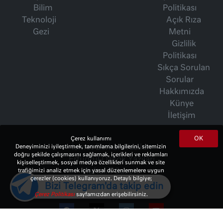
Bilim
Politikası
Teknoloji
Açık Rıza
Gezi
Metni
Gizlilik
Politikası
Sıkça Sorulan
Sorular
Hakkımızda
Künye
İletişim
OK
Çerez kullanımı
İsmet Berkan Yazıları
Deneyiminizi iyileştirmek, tanımlama bilgilerini, sitemizin
doğru şekilde çalışmasını sağlamak, içerikleri ve reklamları
Ertuğrul Özkök Yazıları
kişiselleştirmek, sosyal medya özellikleri sunmak ve site
Haftalık Gazete
trafiğimizi analiz etmek için yasal düzenlemelere uygun
çerezler (cookies) kullanıyoruz. Detaylı bilgiye;
Bizi Telegram'da takip edin
Çerez Politikası
sayfamızdan erişebilirsiniz.