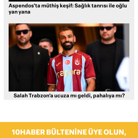
Aspendos’ta müthiş keşif: Sağlık tanrısı ile oğlu
yan yana
Salah Trabzon’a ucuza mı geldi, pahalıya mı?
10HABER BÜLTENINE ÜYE OLUN,