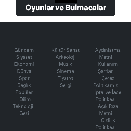
Oyunlar ve Bulmacalar
Gündem
Kültür Sanat
Aydınlatma
Siyaset
Arkeoloji
Metni
Ekonomi
Müzik
Kullanım
Dünya
Sinema
Şartları
Spor
Tiyatro
Çerez
Sağlık
Sergi
Politikamız
Popüler
İptal ve İade
Bilim
Politikası
Teknoloji
Açık Rıza
Gezi
Metni
Gizlilik
Politikası