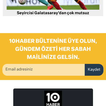
Seyircisi Galatasaray’dan çok mutsuz
10HABER BÜLTENINE ÜYE OLUN,
GÜNDEM ÖZETI HER SABAH
MAILINIZE GELSIN.
Kaydet