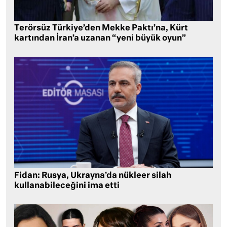
Terörsüz Türkiye’den Mekke Paktı’na, Kürt
kartından İran’a uzanan “yeni büyük oyun”
Fidan: Rusya, Ukrayna’da nükleer silah
kullanabileceğini ima etti