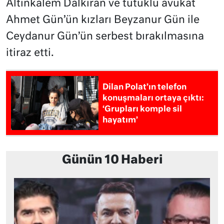
Altınkalem Dalkıran ve tutuklu avukat
Ahmet Gün’ün kızları Beyzanur Gün ile
Ceydanur Gün’ün serbest bırakılmasına
itiraz etti.
Dilan Polat’ın telefon
konuşmaları ortaya çıktı:
‘Grupları komple sil
hayatım’
Günün 10 Haberi