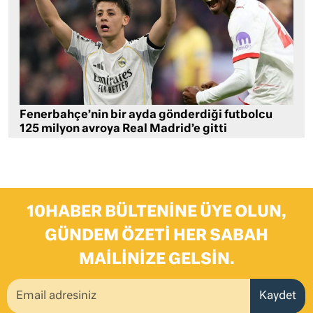
Fenerbahçe’nin bir ayda gönderdiği futbolcu
125 milyon avroya Real Madrid’e gitti
10HABER BÜLTENINE ÜYE OLUN,
GÜNDEM ÖZETI HER SABAH
MAILINIZE GELSIN.
Kaydet