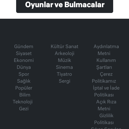
Oyunlar ve Bulmacalar
Gündem
Kültür Sanat
Aydınlatma
Siyaset
Arkeoloji
Metni
Ekonomi
Müzik
Kullanım
Dünya
Sinema
Şartları
Spor
Tiyatro
Çerez
Sağlık
Sergi
Politikamız
Popüler
İptal ve İade
Bilim
Politikası
Teknoloji
Açık Rıza
Gezi
Metni
Gizlilik
Politikası