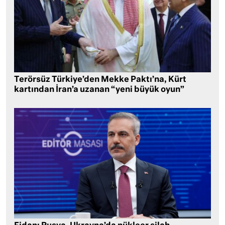
Terörsüz Türkiye’den Mekke Paktı’na, Kürt
kartından İran’a uzanan “yeni büyük oyun”