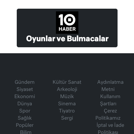
Oyunlar ve Bulmacalar
Gündem
Kültür Sanat
Aydınlatma
Siyaset
Arkeoloji
Metni
Ekonomi
Müzik
Kullanım
Dünya
Sinema
Şartları
Spor
Tiyatro
Çerez
Sağlık
Sergi
Politikamız
Popüler
İptal ve İade
Bilim
Politikası