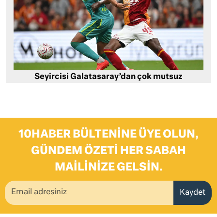
Seyircisi Galatasaray’dan çok mutsuz
10HABER BÜLTENINE ÜYE OLUN,
GÜNDEM ÖZETI HER SABAH
MAILINIZE GELSIN.
Kaydet