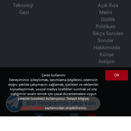
Teknoloji
Açık Rıza
Gezi
Metni
Gizlilik
Politikası
Sıkça Sorulan
Sorular
Hakkımızda
Künye
İletişim
OK
Çerez kullanımı
İsmet Berkan Yazıları
Deneyiminizi iyileştirmek, tanımlama bilgilerini, sitemizin
doğru şekilde çalışmasını sağlamak, içerikleri ve reklamları
Ertuğrul Özkök Yazıları
kişiselleştirmek, sosyal medya özellikleri sunmak ve site
Haftalık Gazete
trafiğimizi analiz etmek için yasal düzenlemelere uygun
çerezler (cookies) kullanıyoruz. Detaylı bilgiye;
Bizi Telegram'da takip edin
Çerez Politikası
sayfamızdan erişebilirsiniz.
© 2023 Copyright:
10Haber