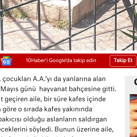
Takip Et
10Haber'i Google'da takip edin
çocukları A.A.’yı da yanlarına alan
3 Mayıs günü hayvanat bahçesine gitti.
geçiren aile, bir süre kafes içinde
ya göre o sırada kafes yakınında
akıcısı olduğu aslanların saldırgan
eceklerini söyledi. Bunun üzerine aile,