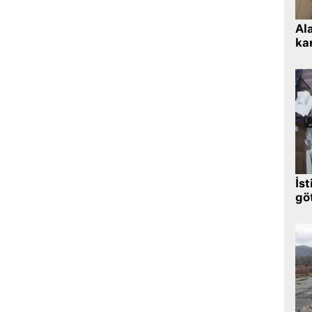
Al
kar
İst
gö