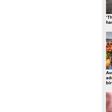
‘Th
has
Avr
adr
bir