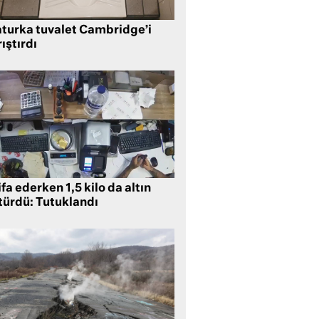
aturka tuvalet Cambridge’i
ıştırdı
ifa ederken 1,5 kilo da altın
türdü: Tutuklandı