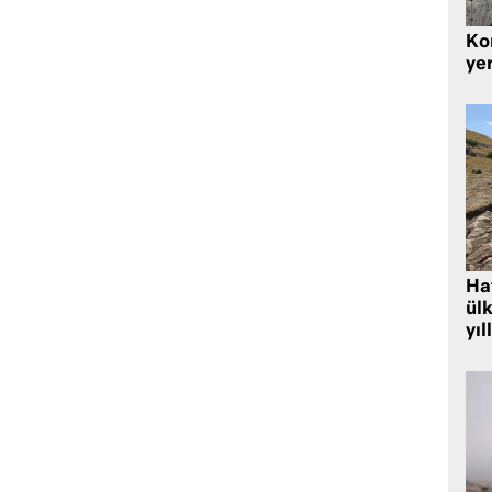
Kor
yer
Hat
ülk
yıl