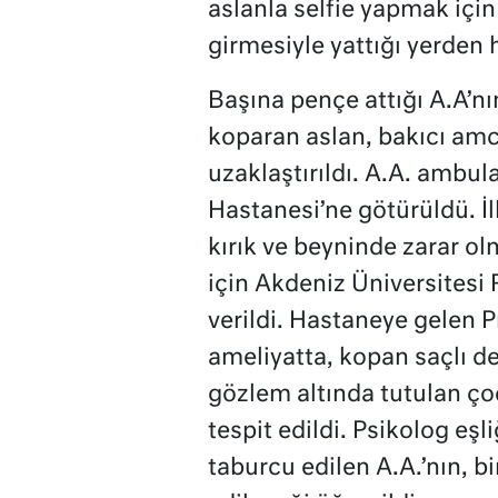
aslanla selfie yapmak için
girmesiyle yattığı yerden h
Başına pençe attığı A.A’nı
koparan aslan, bakıcı amc
uzaklaştırıldı. A.A. ambul
Hastanesi’ne götürüldü. 
kırık ve beyninde zarar ol
için Akdeniz Üniversitesi 
verildi. Hastaneye gelen Pr
ameliyatta, kopan saçlı de
gözlem altında tutulan ço
tespit edildi. Psikolog eş
taburcu edilen A.A.’nın, b