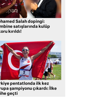
hamed Salah dopingi:
mbine satışlarında kulüp
oru kırıldı!
rkiye pentatlonda ilk kez
rupa şampiyonu çıkardı: İlke
ihe geçti