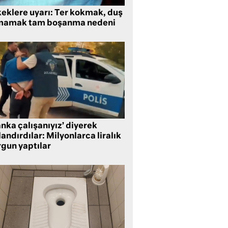
keklere uyarı: Ter kokmak, duş
mamak tam boşanma nedeni
nka çalışanıyız’ diyerek
andırdılar: Milyonlarca liralık
rgun yaptılar