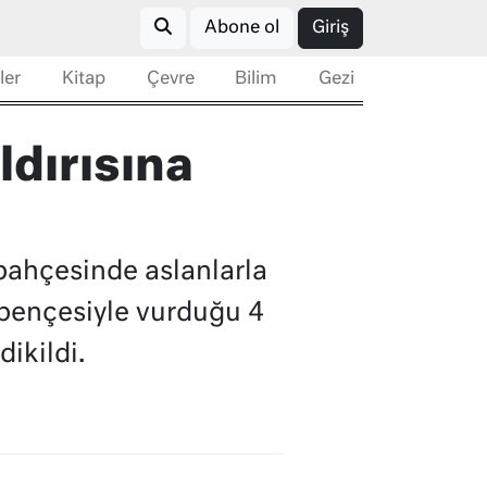
Abone ol
Giriş
ler
Kitap
Çevre
Bilim
Gezi
aldırısına
 bahçesinde aslanlarla
n pençesiyle vurduğu 4
ikildi.