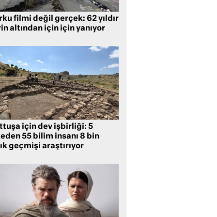
ku filmi değil gerçek: 62 yıldır
in altından için için yanıyor
tuşa için dev işbirliği: 5
eden 55 bilim insanı 8 bin
lık geçmişi araştırıyor