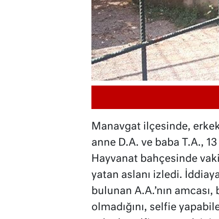
Manavgat ilçesinde, erkek 
anne D.A. ve baba T.A., 1
Hayvanat bahçesinde vakit 
yatan aslanı izledi. İddia
bulunan A.A.’nın amcası, b
olmadığını, selfie yapabil