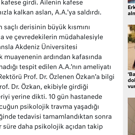
 kafese girdi. Ailenin kafese
Er
ızla kalkan aslan, A.A.’ya saldırdı.
al
n saçlı derisinin büyük kısmını
a ve çevredekilerin müdahalesiyle
ansla Akdeniz Üniversitesi
İlk muayenenin ardından kafasında
madığı tespit edilen A.A.’nın ameliyatı
‘Ba
Rektörü Prof. Dr. Özlenen Özkan’a bilgi
dol
of. Dr. Özkan, ekibiyle girdiği
vu
riyi yerine dikti. 10 gün hastanede
cuğun psikolojik travma yaşadığı
liğinde tedavisi tamamlandıktan sonra
ir süre daha psikolojik açıdan takip