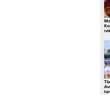
Mo
Ko
rek
Tü
Av
tar