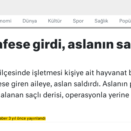
nomi
Dünya
Kültür
Spor
Sağlık
Popü
afese girdi, aslanın s
lçesinde işletmesi kişiye ait hayvanat
se giren aileye, aslan saldırdı. Aslanı
alanan saçlı derisi, operasyonla yerine d
aber 3 yıl önce yayınlandı