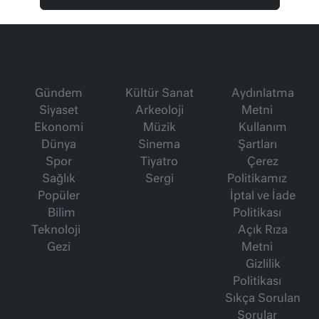
Gündem
Kültür Sanat
Aydınlatma
Siyaset
Arkeoloji
Metni
Ekonomi
Müzik
Kullanım
Dünya
Sinema
Şartları
Spor
Tiyatro
Çerez
Sağlık
Sergi
Politikamız
Popüler
İptal ve İade
Bilim
Politikası
Teknoloji
Açık Rıza
Gezi
Metni
Gizlilik
Politikası
Sıkça Sorulan
Sorular