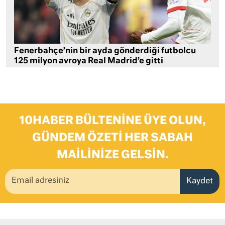
Fenerbahçe’nin bir ayda gönderdiği futbolcu
125 milyon avroya Real Madrid’e gitti
10HABER BÜLTENINE ÜYE OLUN,
GÜNDEM ÖZETI HER SABAH
MAILINIZE GELSIN.
Kaydet