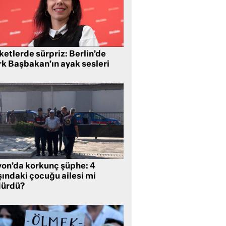
etlerde sürpriz: Berlin’de
rk Başbakan’ın ayak sesleri
yon’da korkunç şüphe: 4
şındaki çocuğu ailesi mi
dürdü?