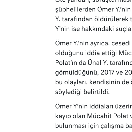
Öte yandan, soruşturmasın
şüphelilerden Ömer Y.’nin
Y. tarafından öldürülerek
Y’nin ise hakkındaki suçla
Ömer Y.’nin ayrıca, cesedi
olduğunu iddia ettiği Müc
Polat’ın da Ünal Y. tarafın
gömüldüğünü, 2017 ve 201
bu olayları, kendisinin de
söylediği belirtildi.
Ömer Y’nin iddiaları üzerin
kayıp olan Mücahit Polat v
bulunması için çalışma baş