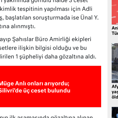
n yakınında gömülü halde 3 ceset
kimlik tespitinin yapılması için Adli
 başlatılan soruşturmada ise Ünal Y.
ına alınmıştı.
Ank
Tü
ıp Şahıslar Büro Amirliği ekipleri
lere ilişkin bilgisi olduğu ve bu
irilen 1 şüpheliyi daha gözaltına aldı.
Müge Anlı onları arıyordu;
Af
Silivri’de üç ceset bulundu
ya
öl