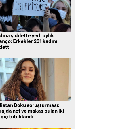
ına şiddette yedi aylık
anço: Erkekler 231 kadını
letti
listan Doku soruşturması:
rajda not ve makas bulan iki
lgıç tutuklandı