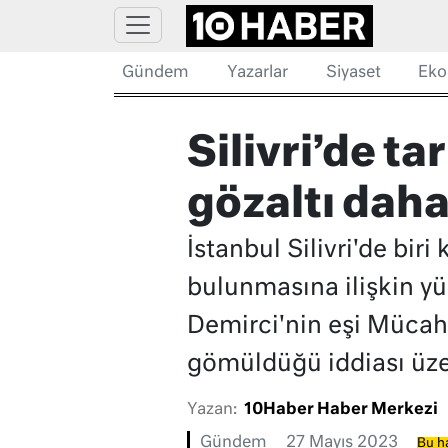
Gündem
Yazarlar
Siyaset
Eko
Silivri’de ta
gözaltı dah
İstanbul Silivri'de bir
bulunmasına ilişkin yü
Demirci'nin eşi Mücahit
gömüldüğü iddiası üze
Yazan:
10Haber Haber Merkezi
Gündem
27 Mayıs 2023
Bu ha