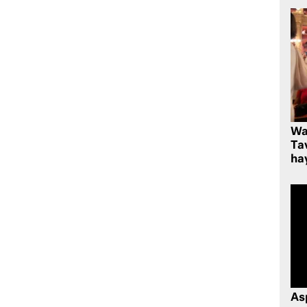
Wa
Ta
hay
As