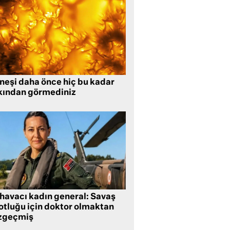
neşi daha önce hiç bu kadar
kından görmediniz
 havacı kadın general: Savaş
lotluğu için doktor olmaktan
zgeçmiş