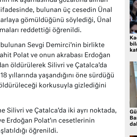
ın ilk aşamasında gözaltına alınan
 ifadesinde, bulunan üç cesedin Ünal
 tarlaya gömüldüğünü söylediği, Ünal
maları reddettiği öğrenildi.
Kad
bil
 bulunan Sevgi Demirci’nin birlikte
kat
ahit Polat ve onun akrabası Erdoğan
dan öldürülerek Silivri ve Çatalca’da
8 yıllarında yaşandığını öne sürdüğü
 öldürüleceği korkusuyla gizlediğini
e Silivri ve Çatalca’da iki ayrı noktada,
Gü
Ba
e Erdoğan Polat’ın cesetlerinin
da
latıldığı öğrenildi.