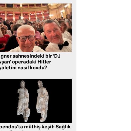
gner sahnesindeki bir ‘DJ
vşan’ operadaki Hitler
aletini nasıl kovdu?
pendos’ta müthiş keşif: Sağlık