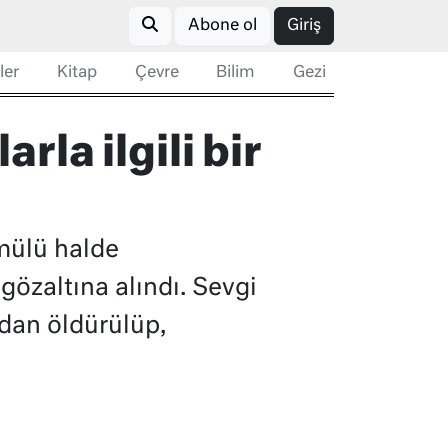
Abone ol
Giriş
ler
Kitap
Çevre
Bilim
Gezi
rla ilgili bir
ömülü halde
gözaltına alındı. Sevgi
ndan öldürülüp,