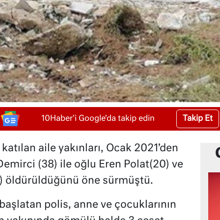
Takip Et
10Haber'i Google'da takip edin
katılan aile yakınları, Ocak 2021’den
emirci (38) ile oğlu Eren Polat(20) ve
3) öldürüldüğünü öne sürmüştü.
başlatan polis, anne ve çocuklarının