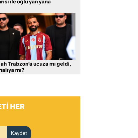
rısı ile oğlu yan yana
lah Trabzon’a ucuza mı geldi,
halıya mı?
TI HER
Kaydet