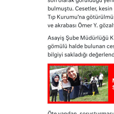
son olarak görüldüğü yeri
bulmuştu. Cesetler, kesin 
Tıp Kurumu’na götürülmüş,
ve akrabası Ömer Y. gözalt
Asayiş Şube Müdürlüğü Kay
gömülü halde bulunan ceset
bilgiyi sakladığı değerlend