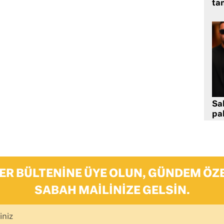
tan
Sa
pa
ER BÜLTENINE ÜYE OLUN, GÜNDEM ÖZE
SABAH MAILINIZE GELSIN.