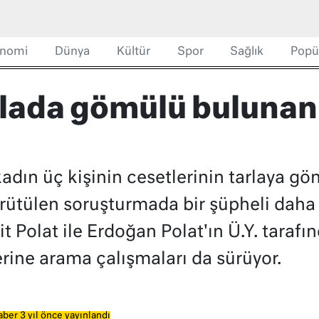
nomi
Dünya
Kültür
Spor
Sağlık
Popü
rlada gömülü bulunanla
a
i kadın üç kişinin cesetlerinin tarlaya g
rütülen soruşturmada bir şüpheli daha 
 Polat ile Erdoğan Polat'ın Ü.Y. tarafı
rine arama çalışmaları da sürüyor.
ber 3 yıl önce yayınlandı