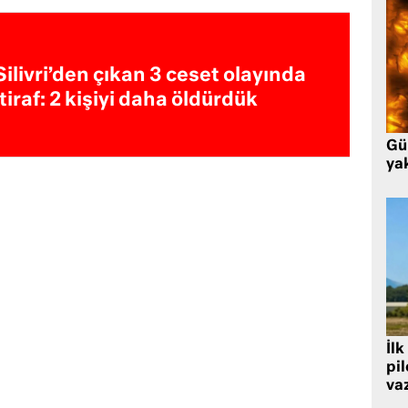
Silivri’den çıkan 3 ceset olayında
itiraf: 2 kişiyi daha öldürdük
Gü
ya
İlk
pi
va