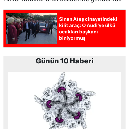
Sinan Ateş cinayetindeki
kilit araç: O Audi’ye ülkü
ocakları başkanı
biniyormuş
Günün 10 Haberi