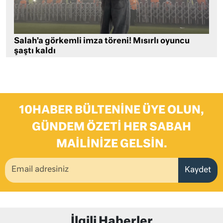
Salah’a görkemli imza töreni! Mısırlı oyuncu
şaştı kaldı
10HABER BÜLTENINE ÜYE OLUN,
GÜNDEM ÖZETI HER SABAH
MAILINIZE GELSIN.
Kaydet
İlgili Haberler