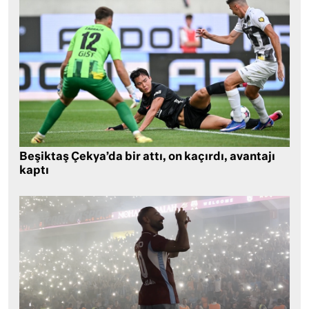
Beşiktaş Çekya’da bir attı, on kaçırdı, avantajı
kaptı