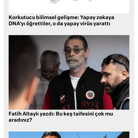
Korkutucu bilimsel gelişme: Yapay zekaya
DNA’yı öğrettiler, o da yapay virüs yarattı
Fatih Altaylı yazdı: Bu keş taifesini çok mu
aradınız?