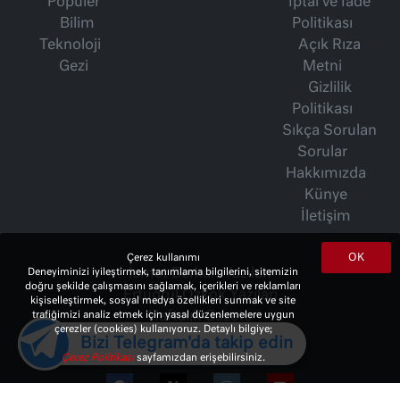
Popüler
İptal ve İade
Bilim
Politikası
Teknoloji
Açık Rıza
Gezi
Metni
Gizlilik
Politikası
Sıkça Sorulan
Sorular
Hakkımızda
Künye
İletişim
OK
Çerez kullanımı
İsmet Berkan Yazıları
Deneyiminizi iyileştirmek, tanımlama bilgilerini, sitemizin
doğru şekilde çalışmasını sağlamak, içerikleri ve reklamları
Ertuğrul Özkök Yazıları
kişiselleştirmek, sosyal medya özellikleri sunmak ve site
Haftalık Gazete
trafiğimizi analiz etmek için yasal düzenlemelere uygun
çerezler (cookies) kullanıyoruz. Detaylı bilgiye;
Bizi Telegram'da takip edin
Çerez Politikası
sayfamızdan erişebilirsiniz.