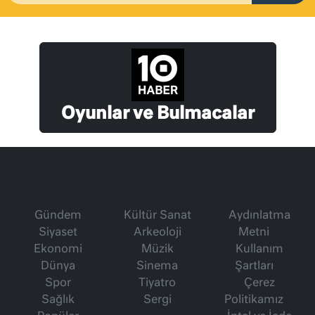
Oyunlar ve Bulmacalar
Gündem
Kültür Sanat
Aydınlatma
Siyaset
Arkeoloji
Metni
Ekonomi
Müzik
Kullanım
Dünya
Sinema
Şartları
Spor
Tiyatro
Çerez
Sağlık
Sergi
Politikamız