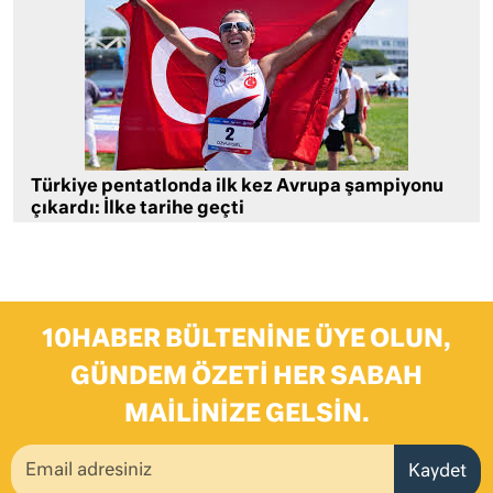
Türkiye pentatlonda ilk kez Avrupa şampiyonu
çıkardı: İlke tarihe geçti
10HABER BÜLTENINE ÜYE OLUN,
GÜNDEM ÖZETI HER SABAH
MAILINIZE GELSIN.
Kaydet