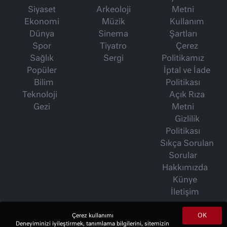
Siyaset
Arkeoloji
Metni
Ekonomi
Müzik
Kullanım
Dünya
Sinema
Şartları
Spor
Tiyatro
Çerez
Sağlık
Sergi
Politikamız
Popüler
İptal ve İade
Bilim
Politikası
Teknoloji
Açık Rıza
Gezi
Metni
Gizlilik
Politikası
Sıkça Sorulan
Sorular
Hakkımızda
Künye
İletişim
OK
Çerez kullanımı
İsmet Berkan Yazıları
Deneyiminizi iyileştirmek, tanımlama bilgilerini, sitemizin