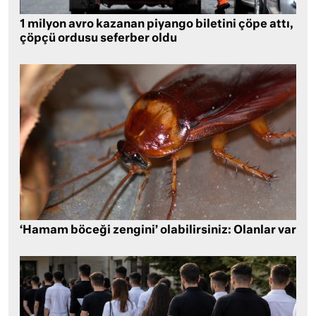
1 milyon avro kazanan piyango biletini çöpe attı,
çöpçü ordusu seferber oldu
‘Hamam böceği zengini’ olabilirsiniz: Olanlar var