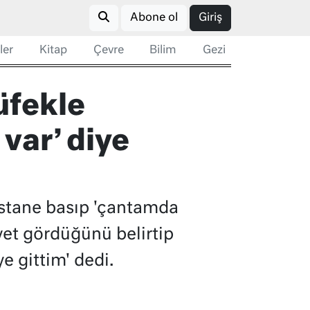
Abone ol
Giriş
ler
Kitap
Çevre
Bilim
Gezi
tüfekle
var’ diye
astane basıp 'çantamda
yet gördüğünü belirtip
e gittim' dedi.