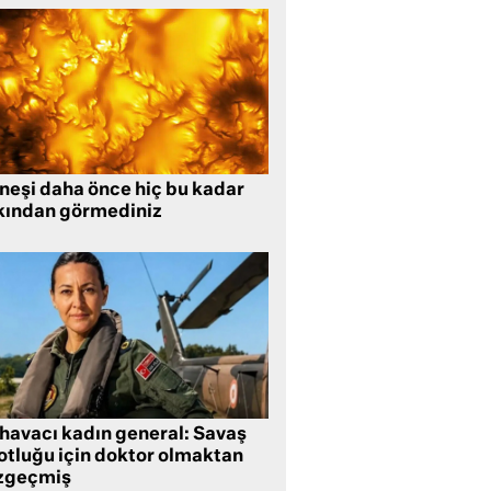
neşi daha önce hiç bu kadar
kından görmediniz
 havacı kadın general: Savaş
lotluğu için doktor olmaktan
zgeçmiş