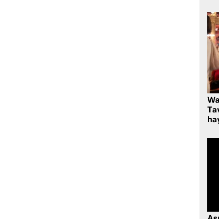
Wa
Ta
hay
As