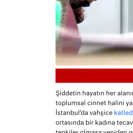
Şiddetin hayatın her alan
toplumsal cinnet halini ya
İstanbul’da vahşice
katledi
ortasında bir kadına teca
tepkiler olmasa yeniden g