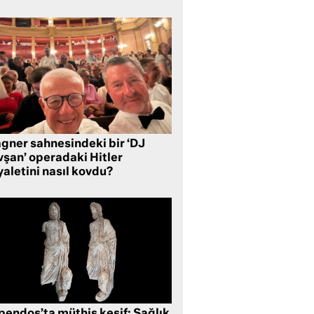
gner sahnesindeki bir ‘DJ
vşan’ operadaki Hitler
aletini nasıl kovdu?
pendos’ta müthiş keşif: Sağlık