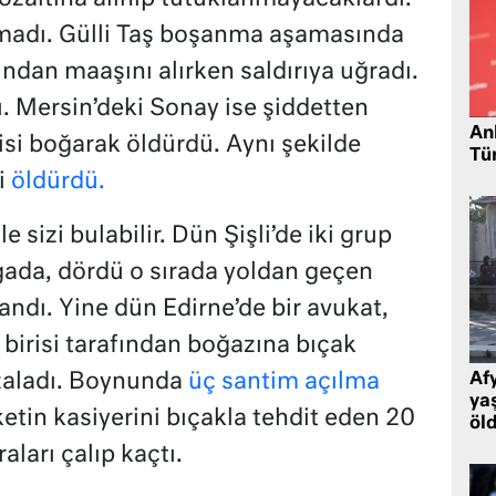
madı. Gülli Taş boşanma aşamasında
ndan maaşını alırken saldırıya uğradı.
ı. Mersin’deki Sonay ise şiddetten
Ank
isi boğarak öldürdü. Aynı şekilde
Tü
i
öldürdü.
 sizi bulabilir. Dün Şişli’de iki grup
vgada, dördü o sırada yoldan geçen
andı. Yine dün Edirne’de bir avukat,
 birisi tarafından boğazına bıçak
zaladı. Boynunda
üç santim açılma
Af
ya
ketin kasiyerini bıçakla tehdit eden 20
öl
aları çalıp kaçtı.