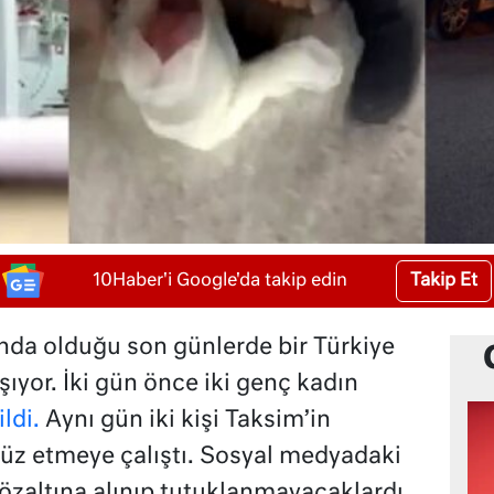
Takip Et
10Haber'i Google'da takip edin
ında olduğu son günlerde bir Türkiye
şıyor. İki gün önce iki genç kadın
ldi.
Aynı gün iki kişi Taksim’in
vüz etmeye çalıştı. Sosyal medyadaki
özaltına alınıp tutuklanmayacaklardı.