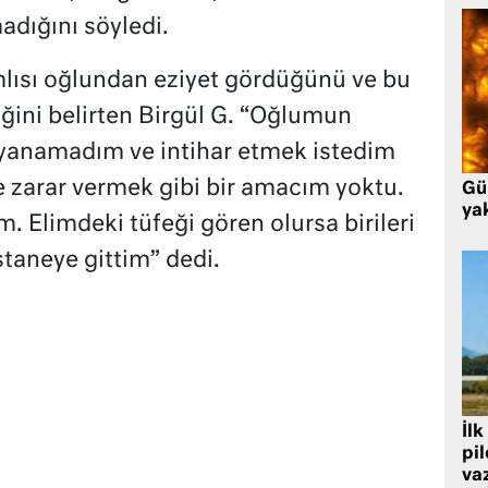
dığını söyledi.
mlısı oğlundan eziyet gördüğünü ve bu
ğini belirten Birgül G. “Oğlumun
ayanamadım ve intihar etmek istedim
zarar vermek gibi bir amacım yoktu.
Gü
ya
 Elimdeki tüfeği gören olursa birileri
staneye gittim” dedi.
İlk
pi
va