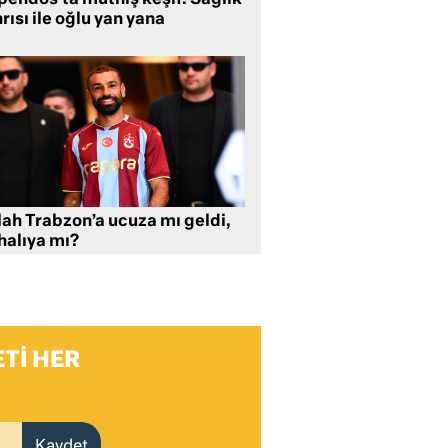
rısı ile oğlu yan yana
lah Trabzon’a ucuza mı geldi,
halıya mı?
TI HER
Kaydet