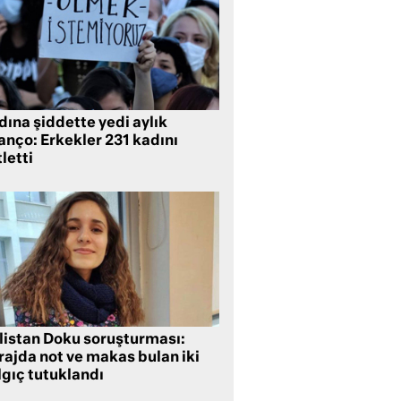
ına şiddette yedi aylık
anço: Erkekler 231 kadını
letti
listan Doku soruşturması:
rajda not ve makas bulan iki
lgıç tutuklandı