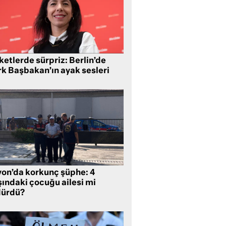
etlerde sürpriz: Berlin’de
rk Başbakan’ın ayak sesleri
yon’da korkunç şüphe: 4
şındaki çocuğu ailesi mi
dürdü?