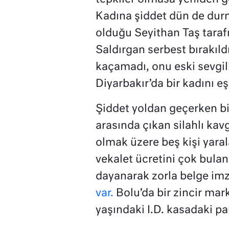
Kadına şiddet dün de dur
olduğu Seyithan Taş tarafı
Saldırgan serbest bırakıld
kaçamadı, onu eski sevgil
Diyarbakır’da bir kadını eş
Şiddet yoldan geçerken bile
arasında çıkan silahlı ka
olmak üzere beş kişi yaral
vekalet ücretini çok bulan
dayanarak zorla belge im
var.
Bolu’da bir zincir mar
yaşındaki I.D. kasadaki par