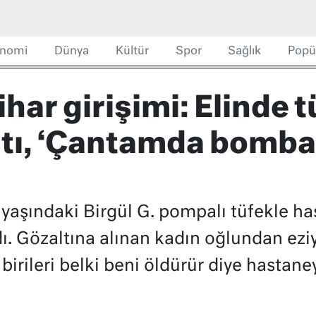
nomi
Dünya
Kültür
Spor
Sağlık
Popü
ihar girişimi: Elinde 
tı, ‘Çantamda bomba 
aşındaki Birgül G. pompalı tüfekle h
ı. Gözaltına alınan kadın oğlundan ezi
birileri belki beni öldürür diye hastaney