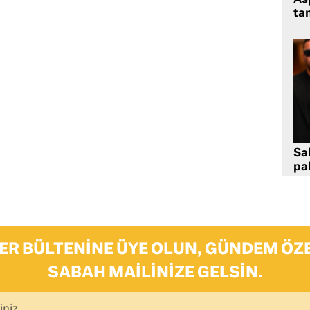
tan
Sa
pa
ER BÜLTENINE ÜYE OLUN, GÜNDEM ÖZE
SABAH MAILINIZE GELSIN.