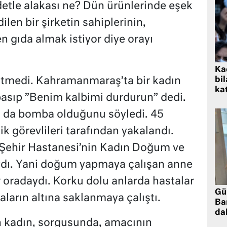
detle alakası ne? Dün ürünlerinde eşek
dilen bir şirketin sahiplerinin,
en gıda almak istiyor diye orayı
Kad
bil
bitmedi. Kahramanmaraş’ta bir kadın
kat
basıp ”Benim kalbimi durdurun” dedi.
 da bomba olduğunu söyledi. 45
ik görevlileri tarafından yakalandı.
l Şehir Hastanesi’nin Kadın Doğum ve
ıydı. Yani doğum yapmaya çalışan anne
r oradaydı. Korku dolu anlarda hastalar
Gü
ların altına saklanmaya çalıştı.
Ba
da
n kadın, sorgusunda, amacının