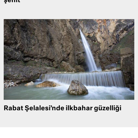
şehit
Rabat Şelalesi’nde ilkbahar güzelliği