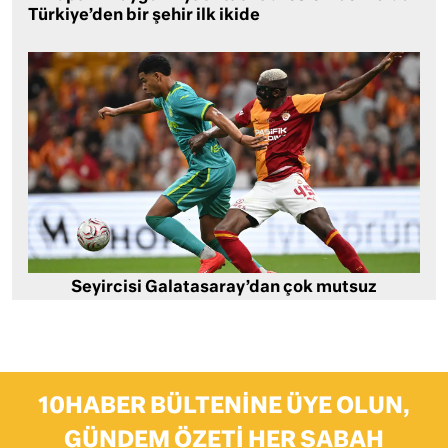
Türkiye’den bir şehir ilk ikide
Seyircisi Galatasaray’dan çok mutsuz
10HABER BÜLTENINE ÜYE OLUN,
GÜNDEM ÖZETI HER SABAH