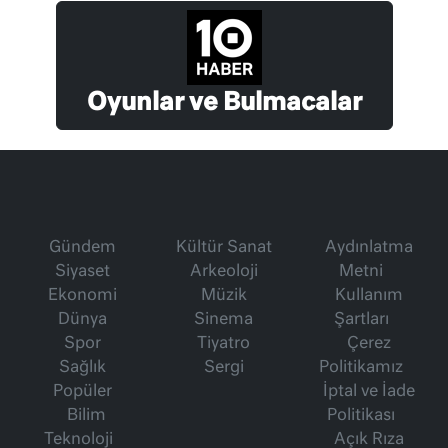
Oyunlar ve Bulmacalar
Gündem
Kültür Sanat
Aydınlatma
Siyaset
Arkeoloji
Metni
Ekonomi
Müzik
Kullanım
Dünya
Sinema
Şartları
Spor
Tiyatro
Çerez
Sağlık
Sergi
Politikamız
Popüler
İptal ve İade
Bilim
Politikası
Teknoloji
Açık Rıza