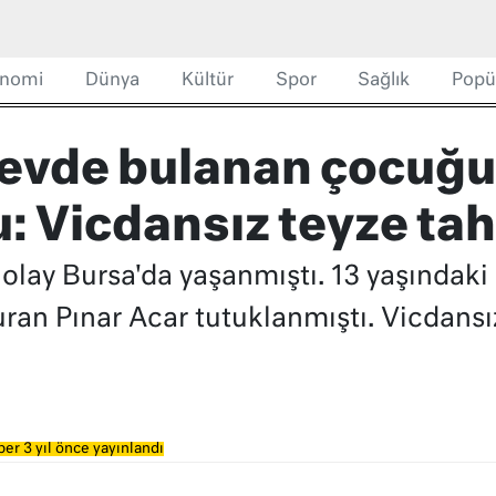
nomi
Dünya
Kültür
Spor
Sağlık
Popü
 evde bulanan çocuğu
Vicdansız teyze tahl
 olay Bursa'da yaşanmıştı. 13 yaşında
an Pınar Acar tutuklanmıştı. Vicdansı
er 3 yıl önce yayınlandı