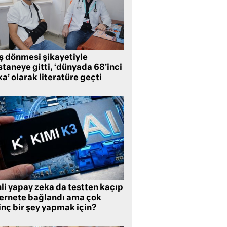
ş dönmesi şikayetiyle
taneye gitti, ‘dünyada 68’inci
a’ olarak literatüre geçti
li yapay zeka da testten kaçıp
ternete bağlandı ama çok
inç bir şey yapmak için?