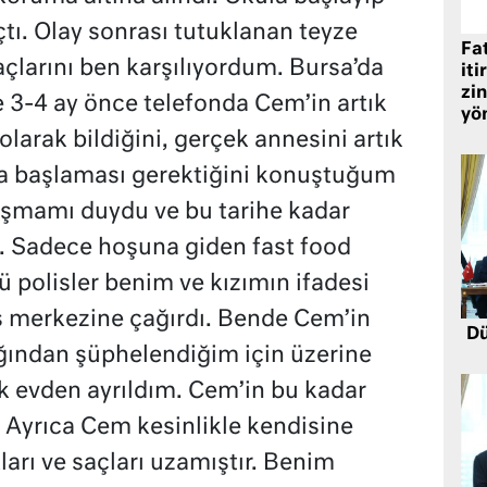
çtı. Olay sonrası tutuklanan teyze
Fat
çlarını ben karşılıyordum. Bursa’da
iti
zin
e 3-4 ay önce telefonda Cem’in artık
yö
arak bildiğini, gerçek annesini artık
la başlaması gerektiğini konuştuğum
şmamı duydu ve bu tarihe kadar
 Sadece hoşuna giden fast food
ü polisler benim ve kızımın ifadesi
s merkezine çağırdı. Bende Cem’in
Dü
ğından şüphelendiğim için üzerine
ek evden ayrıldım. Cem’in bu kadar
. Ayrıca Cem kesinlikle kendisine
ları ve saçları uzamıştır. Benim