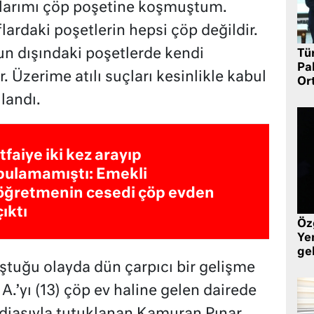
alarımı çöp poşetine koşmuştum.
ardaki poşetlerin hepsi çöp değildir.
un dışındaki poşetlerde kendi
Tü
Pa
 Üzerime atılı suçları kesinlikle kabul
Or
landı.
İtfaiye iki kez arayıp
bulamamıştı: Emekli
öğretmenin cesedi çöp evden
çıktı
Öz
Yen
ge
ştuğu olayda dün çarpıcı bir gelişme
yı (13) çöp ev haline gelen dairede