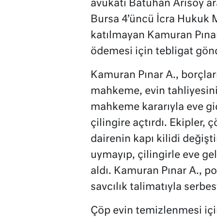
avukatı Batuhan Arısoy a
Bursa 4’üncü İcra Hukuk 
katılmayan Kamuran Pına
ödemesi için tebligat gön
Kamuran Pınar A., borçla
mahkeme, evin tahliyesini
mahkeme kararıyla eve gide
çilingire açtırdı. Ekipler,
dairenin kapı kilidi değişt
uymayıp, çilingirle eve ge
aldı. Kamuran Pınar A., p
savcılık talimatıyla serbest
Çöp evin temizlenmesi için