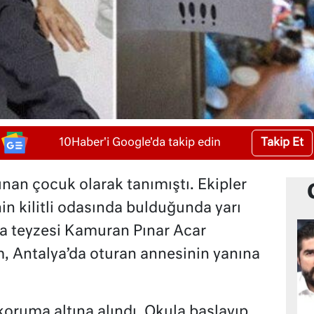
Takip Et
10Haber'i Google'da takip edin
nan çocuk olarak tanımıştı. Ekipler
in kilitli odasında bulduğunda yarı
ca teyzesi Kamuran Pınar Acar
, Antalya’da oturan annesinin yanına
koruma altına alındı. Okula başlayıp