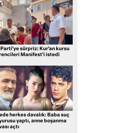
Parti’ye sürpriz: Kur’an kursu
encileri Manifest’i istedi
lede herkes davalık: Baba suç
yurusu yaptı, anne boşanma
ası açtı