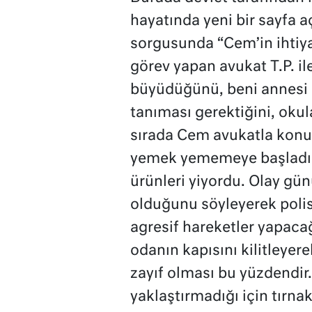
hayatında yeni bir sayfa a
sorgusunda “Cem’in ihtiya
görev yapan avukat T.P. il
büyüdüğünü, beni annesi ol
tanıması gerektiğini, oku
sırada Cem avukatla konu
yemek yememeye başladı.
ürünleri yiyordu. Olay gün
olduğunu söyleyerek poli
agresif hareketler yapaca
odanın kapısını kilitleyer
zayıf olması bu yüzdendir
yaklaştırmadığı için tırnak