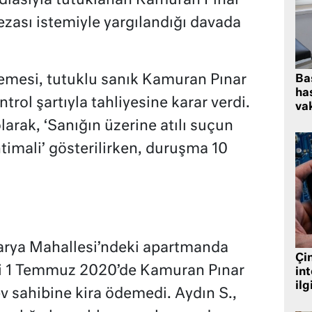
iddiasıyla tutuklanan Kamuran Pınar
cezası istemiyle yargılandığı davada
emesi, tutuklu sanık Kamuran Pınar
Ba
has
ntrol şartıyla tahliyesine karar verdi.
vak
larak, ‘Sanığın üzerine atılı suçun
timali’ gösterilirken, duruşma 10
karya Mahallesi’ndeki apartmanda
Çin
ini 1 Temmuz 2020’de Kamuran Pınar
in
ilg
 ev sahibine kira ödemedi. Aydın S.,