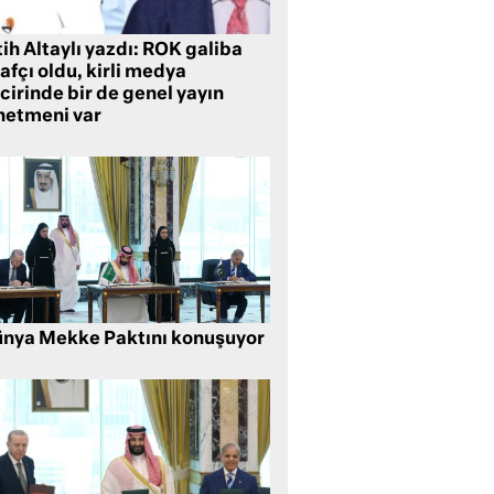
ih Altaylı yazdı: ROK galiba
rafçı oldu, kirli medya
cirinde bir de genel yayın
netmeni var
nya Mekke Paktını konuşuyor