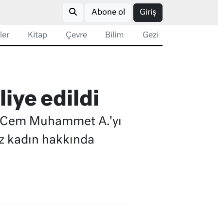
Abone ol
Giriş
ler
Kitap
Çevre
Bilim
Gezi
iye edildi
ki Cem Muhammet A.'yı
z kadın hakkında