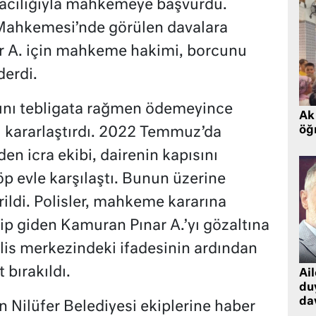
racılığıyla mahkemeye başvurdu.
Mahkemesi’nde görülen davalara
r A. için mahkeme hakimi, borcunu
derdi.
rını tebligata rağmen ödemeyince
Ak 
öğr
 kararlaştırdı. 2022 Temmuz’da
n icra ekibi, dairenin kapısını
 çöp evle karşılaştı. Bunun üzerine
irildi. Polisler, mahkeme kararına
lip giden Kamuran Pınar A.’yı gözaltına
olis merkezindeki ifadesinin ardından
 bırakıldı.
Ai
du
dav
 Nilüfer Belediyesi ekiplerine haber