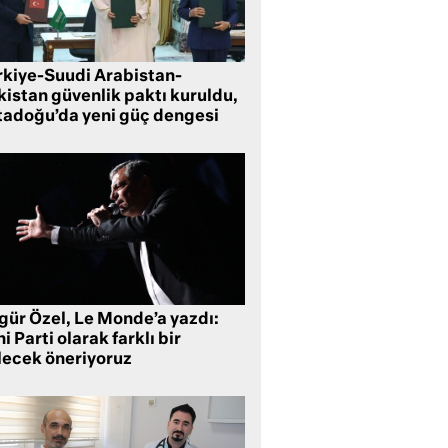
rkiye-Suudi Arabistan-
kistan güvenlik paktı kuruldu,
tadoğu’da yeni güç dengesi
gür Özel, Le Monde’a yazdı:
i Parti olarak farklı bir
lecek öneriyoruz