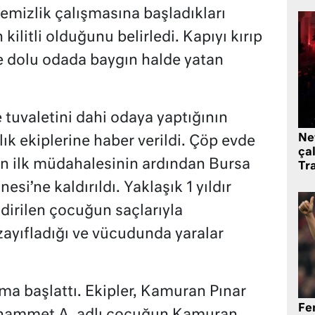
 temizlik çalışmasına başladıkları
kilitli olduğunu belirledi. Kapıyı kırıp
ple dolu odada baygın halde yatan
 tuvaletini dahi odaya yaptığının
Ne
lık ekiplerine haber verildi. Çöp evde
çal
rın ilk müdahalesinin ardından Bursa
Tr
si’ne kaldırıldı. Yaklaşık 1 yıldır
irilen çocuğun saçlarıyla
 zayıfladığı ve vücudunda yaralar
urma başlattı. Ekipler, Kamuran Pınar
Fe