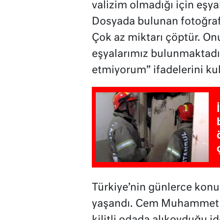
valizim olmadığı için eşy
Dosyada bulunan fotoğrafl
Çok az miktarı çöptür. On
eşyalarımız bulunmaktadır.
etmiyorum” ifadelerini kul
Türkiye’nin günlerce konu
yaşandı. Cem Muhammet A.’