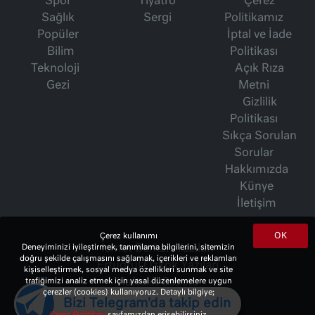
Spor
Tiyatro
Çerez
Sağlık
Sergi
Politikamız
Popüler
İptal ve İade
Bilim
Politikası
Teknoloji
Açık Rıza
Gezi
Metni
Gizlilik
Politikası
Sıkça Sorulan
Sorular
Hakkımızda
Künye
İletişim
OK
Çerez kullanımı
Deneyiminizi iyileştirmek, tanımlama bilgilerini, sitemizin
İsmet Berkan Yazıları
doğru şekilde çalışmasını sağlamak, içerikleri ve reklamları
Ertuğrul Özkök Yazıları
kişiselleştirmek, sosyal medya özellikleri sunmak ve site
trafiğimizi analiz etmek için yasal düzenlemelere uygun
Haftalık Gazete
çerezler (cookies) kullanıyoruz. Detaylı bilgiye;
Bizi Telegram'da takip edin
Çerez Politikası
sayfamızdan erişebilirsiniz.