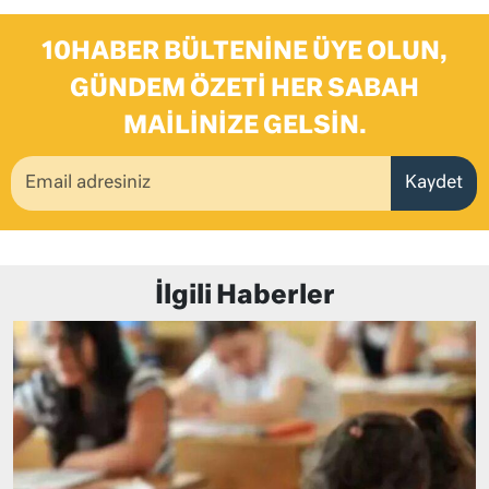
10HABER BÜLTENINE ÜYE OLUN,
GÜNDEM ÖZETI HER SABAH
MAILINIZE GELSIN.
Kaydet
İlgili Haberler