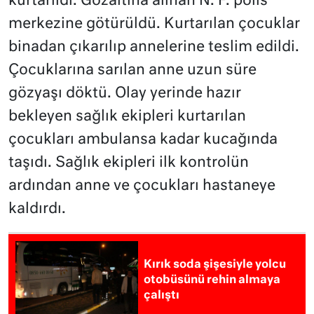
kurtarıldı. Gözaltına alınan N. F. polis
merkezine götürüldü. Kurtarılan çocuklar
binadan çıkarılıp annelerine teslim edildi.
Çocuklarına sarılan anne uzun süre
gözyaşı döktü. Olay yerinde hazır
bekleyen sağlık ekipleri kurtarılan
çocukları ambulansa kadar kucağında
taşıdı. Sağlık ekipleri ilk kontrolün
ardından anne ve çocukları hastaneye
kaldırdı.
Kırık soda şişesiyle yolcu
otobüsünü rehin almaya
çalıştı