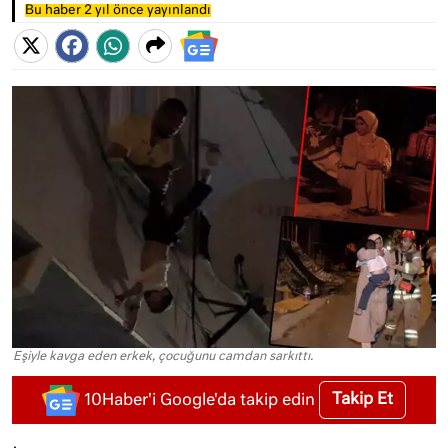
Bu haber 2 yıl önce yayınlandı
Eşiyle kavga eden erkek, çocuğunu camdan sarkıttı.
Takip Et
10Haber'i Google'da takip edin