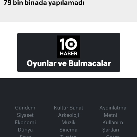
79 bin binada yapılamadı
Oyunlar ve Bulmacalar
Gündem
Kültür Sanat
Aydınlatma
Siyaset
Arkeoloji
Metni
Ekonomi
Müzik
Kullanım
Dünya
Sinema
Şartları