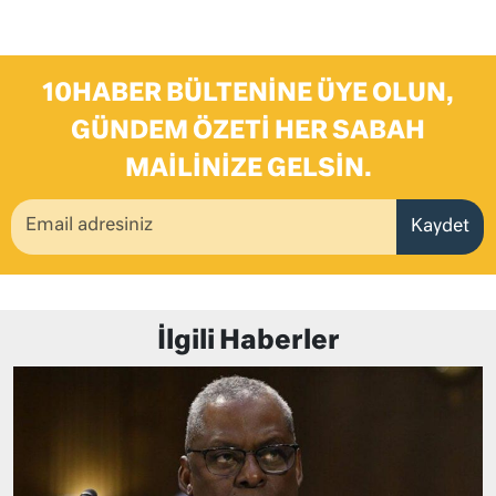
10HABER BÜLTENINE ÜYE OLUN,
GÜNDEM ÖZETI HER SABAH
MAILINIZE GELSIN.
Kaydet
İlgili Haberler