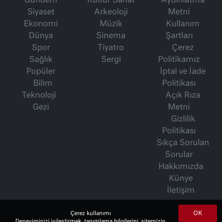
Gündem
Kültür Sanat
Aydınlatma
Siyaset
Arkeoloji
Metni
Ekonomi
Müzik
Kullanım
Dünya
Sinema
Şartları
Spor
Tiyatro
Çerez
Sağlık
Sergi
Politikamız
Popüler
İptal ve İade
Bilim
Politikası
Teknoloji
Açık Rıza
Gezi
Metni
Gizlilik
Politikası
Sıkça Sorulan
Sorular
Hakkımızda
Künye
İletişim
OK
Çerez kullanımı
Deneyiminizi iyileştirmek, tanımlama bilgilerini, sitemizin