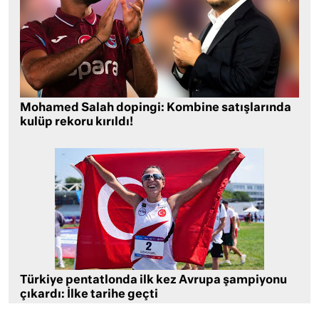
Mohamed Salah dopingi: Kombine satışlarında
kulüp rekoru kırıldı!
Türkiye pentatlonda ilk kez Avrupa şampiyonu
çıkardı: İlke tarihe geçti