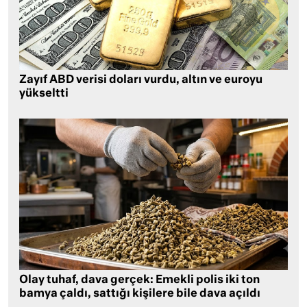
Zayıf ABD verisi doları vurdu, altın ve euroyu
yükseltti
Olay tuhaf, dava gerçek: Emekli polis iki ton
bamya çaldı, sattığı kişilere bile dava açıldı