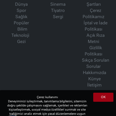
Dünya
Sinema
Şartları
Spor
Tiyatro
Çerez
Sağlık
Sergi
Politikamız
Popüler
İptal ve İade
Bilim
Politikası
Teknoloji
Açık Rıza
Gezi
Metni
Gizlilik
Politikası
Sıkça Sorulan
Sorular
Hakkımızda
Künye
İletişim
OK
Çerez kullanımı
İsmet Berkan Yazıları
Deneyiminizi iyileştirmek, tanımlama bilgilerini, sitemizin
doğru şekilde çalışmasını sağlamak, içerikleri ve reklamları
Ertuğrul Özkök Yazıları
kişiselleştirmek, sosyal medya özellikleri sunmak ve site
Haftalık Gazete
trafiğimizi analiz etmek için yasal düzenlemelere uygun