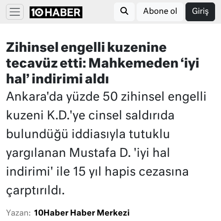
Abone ol
Giriş
Zihinsel engelli kuzenine
tecavüz etti: Mahkemeden ‘iyi
hal’ indirimi aldı
Ankara'da yüzde 50 zihinsel engelli
kuzeni K.D.'ye cinsel saldırıda
bulundüğü iddiasıyla tutuklu
yargılanan Mustafa D. 'iyi hal
indirimi' ile 15 yıl hapis cezasına
çarptırıldı.
Yazan:
10Haber Haber Merkezi