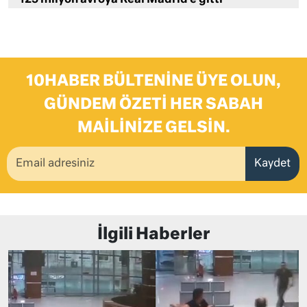
125 milyon avroya Real Madrid’e gitti
10HABER BÜLTENINE ÜYE OLUN,
GÜNDEM ÖZETI HER SABAH
MAILINIZE GELSIN.
Kaydet
İlgili Haberler