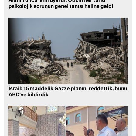
Alanın öncü ismi uyardı: Otizm her türlü
psikolojik sorunun genel tanısı haline geldi
İsrail: 15 maddelik Gazze planını reddettik, bunu
ABD’ye bildirdik