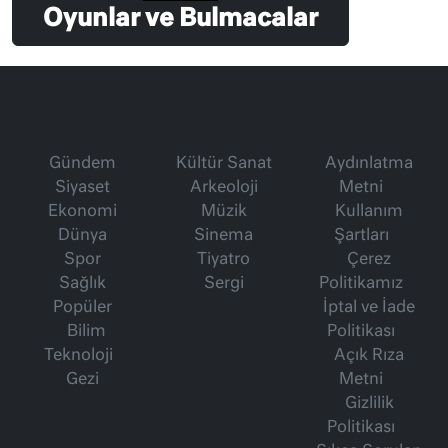
Oyunlar ve Bulmacalar
Gündem
Kültür Sanat
Aydınlatma
Siyaset
Arkeoloji
Metni
Ekonomi
Müzik
Kullanım
Dünya
Sinema
Şartları
Spor
Tiyatro
Çerez
Sağlık
Sergi
Politikamız
Popüler
İptal ve İade
Bilim
Politikası
Teknoloji
Açık Rıza
Gezi
Metni
Gizlilik
Politikası