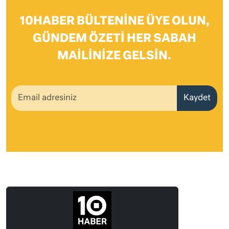
10HABER BÜLTENINE ÜYE OLUN,
GÜNDEM ÖZETI HER SABAH
MAILINIZE GELSIN.
Kaydet