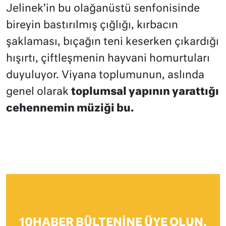
Jelinek’in bu olağanüstü senfonisinde
bireyin bastırılmış çığlığı, kırbacın
şaklaması, bıçağın teni keserken çıkardığı
hışırtı, çiftleşmenin hayvani homurtuları
duyuluyor. Viyana toplumunun, aslında
genel olarak
toplumsal yapının yarattığı
cehennemin müziği bu.
10HABER BÜLTENINE ÜYE OLUN,