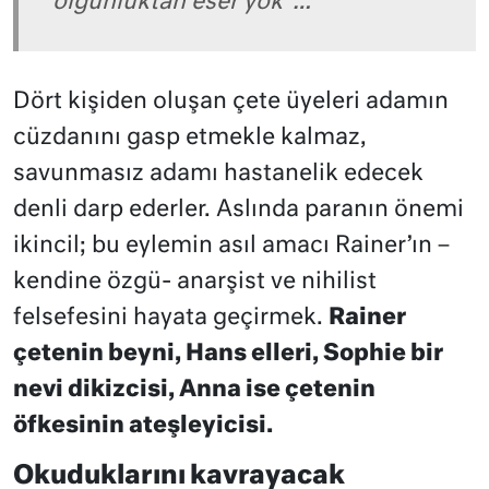
olgunluktan eser yok”…
Dört kişiden oluşan çete üyeleri adamın
cüzdanını gasp etmekle kalmaz,
savunmasız adamı hastanelik edecek
denli darp ederler. Aslında paranın önemi
ikincil; bu eylemin asıl amacı Rainer’ın –
kendine özgü- anarşist ve nihilist
felsefesini hayata geçirmek.
Rainer
çetenin beyni, Hans elleri, Sophie bir
nevi dikizcisi, Anna ise çetenin
öfkesinin ateşleyicisi.
Okuduklarını kavrayacak