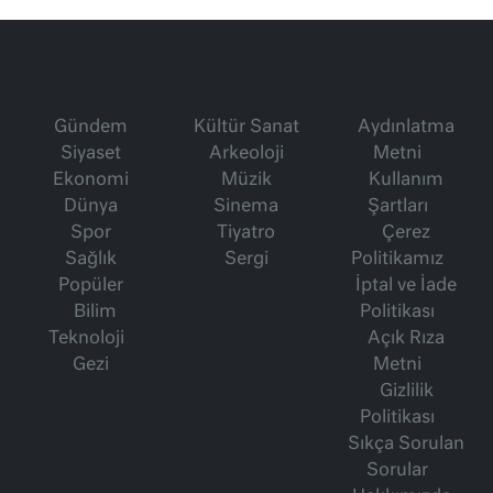
Gündem
Kültür Sanat
Aydınlatma
Siyaset
Arkeoloji
Metni
Ekonomi
Müzik
Kullanım
Dünya
Sinema
Şartları
Spor
Tiyatro
Çerez
Sağlık
Sergi
Politikamız
Popüler
İptal ve İade
Bilim
Politikası
Teknoloji
Açık Rıza
Gezi
Metni
Gizlilik
Politikası
Sıkça Sorulan
Sorular