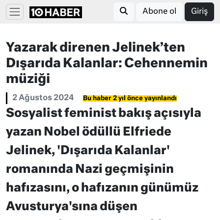
Abone ol
Giriş
Yazarak direnen Jelinek’ten
Dışarıda Kalanlar: Cehennemin
müziği
2 Ağustos 2024
Bu haber 2 yıl önce yayınlandı
Sosyalist feminist bakış açısıyla
yazan Nobel ödüllü Elfriede
Jelinek, 'Dışarıda Kalanlar'
romanında Nazi geçmişinin
hafızasını, o hafızanın günümüz
Avusturya'sına düşen