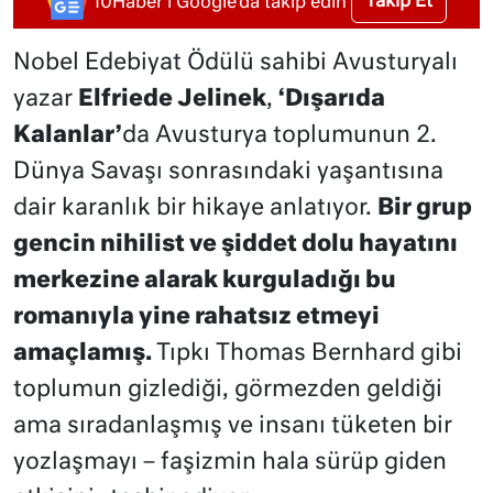
Takip Et
10Haber'i Google'da takip edin
Nobel Edebiyat Ödülü sahibi Avusturyalı
yazar
Elfriede Jelinek
,
‘Dışarıda
Kalanlar’
da Avusturya toplumunun 2.
Dünya Savaşı sonrasındaki yaşantısına
dair karanlık bir hikaye anlatıyor.
Bir grup
gencin nihilist ve şiddet dolu hayatını
merkezine alarak kurguladığı bu
romanıyla yine rahatsız etmeyi
amaçlamış.
Tıpkı Thomas Bernhard gibi
toplumun gizlediği, görmezden geldiği
ama sıradanlaşmış ve insanı tüketen bir
yozlaşmayı – faşizmin hala sürüp giden