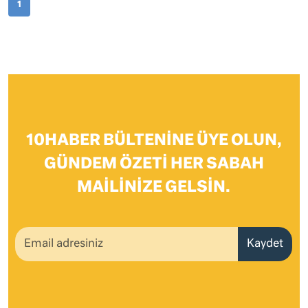
1
10HABER BÜLTENINE ÜYE OLUN,
GÜNDEM ÖZETI HER SABAH
MAILINIZE GELSIN.
Kaydet