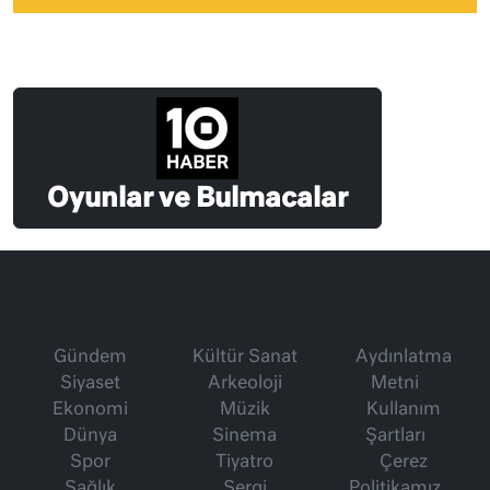
Oyunlar ve Bulmacalar
Gündem
Kültür Sanat
Aydınlatma
Siyaset
Arkeoloji
Metni
Ekonomi
Müzik
Kullanım
Dünya
Sinema
Şartları
Spor
Tiyatro
Çerez
Sağlık
Sergi
Politikamız