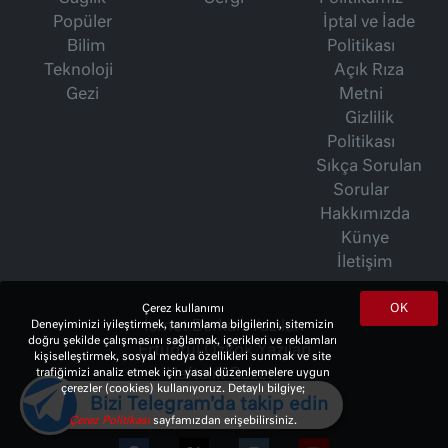
Popüler
İptal ve İade
Bilim
Politikası
Teknoloji
Açık Rıza
Gezi
Metni
Gizlilik
Politikası
Sıkça Sorulan
Sorular
Hakkımızda
Künye
İletişim
OK
Çerez kullanımı
Deneyiminizi iyileştirmek, tanımlama bilgilerini, sitemizin
İsmet Berkan Yazıları
doğru şekilde çalışmasını sağlamak, içerikleri ve reklamları
Ertuğrul Özkök Yazıları
kişiselleştirmek, sosyal medya özellikleri sunmak ve site
trafiğimizi analiz etmek için yasal düzenlemelere uygun
Haftalık Gazete
çerezler (cookies) kullanıyoruz. Detaylı bilgiye;
Bizi Telegram'da takip edin
Çerez Politikası
sayfamızdan erişebilirsiniz.