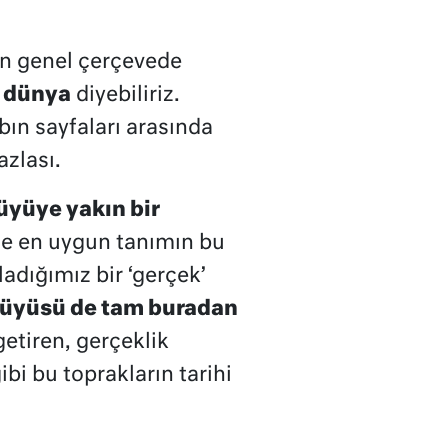
in genel çerçevede
r dünya
diyebiliriz.
bın sayfaları arasında
zlası.
üyüye yakın bir
de en uygun tanımın bu
dığımız bir ‘gerçek’
üyüsü de tam buradan
tiren, gerçeklik
ibi bu toprakların tarihi