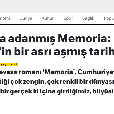
nomi
Dünya
Kültür
Spor
Sağlık
Popü
ya adanmış Memoria:
n bir asrı aşmış tari
 yayınlandı
evasa romanı 'Memoria', Cumhuriyet’
iği çok zengin, çok renkli bir dünyas
t bir gerçek ki içine girdiğimiz, büyü