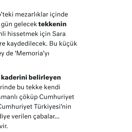
teki mezarlıklar içinde
k gün gelecek
tekkenin
li hissetmek için Sara
ere kaydedilecek. Bu küçük
ey de ‘Memoria’yı
kaderini belirleyen
erinde bu tekke kendi
 Osmanlı çöküp Cumhuriyet
Cumhuriyet Türkiyesi’nin
diye verilen çabalar…
ir.