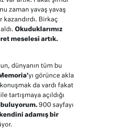
 var artık. Fakat şimdi
ğunu zaman yavaş yavaş
r kazandırdı. Birkaç
aldı.
Okuduklarımız
et meselesi artık.
sun, dünyanın tüm bu
Memoria’
yı görünce akla
 konuşmak da vardı fakat
e tartışmaya açıldığı
ı buluyorum.
900 sayfayı
 kendini adamış bir
üyor.