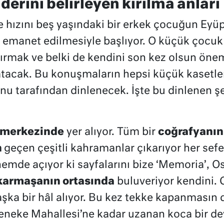
erini belirleyen kırılma anları
 hızını beş yaşındaki bir erkek çocuğun Eyüp’
ne emanet edilmesiyle başlıyor. O küçük çocu
tırmak ve belki de kendini son kez olsun önem
nlatacak. Bu konuşmaların hepsi küçük kasetl
unu tarafından dinlenecek. İşte bu dinlenen ş
n merkezinde
yer alıyor. Tüm bir
coğrafyanın 
n
geçen çeşitli kahramanlar çıkarıyor her sef
dönemde açıyor ki sayfalarını bize ‘Memoria’,
karmaşanın ortasında
buluveriyor kendini. 
şka bir hâl alıyor. Bu kez tekke kapanmasın 
Teneke Mahallesi’ne kadar uzanan koca bir dev