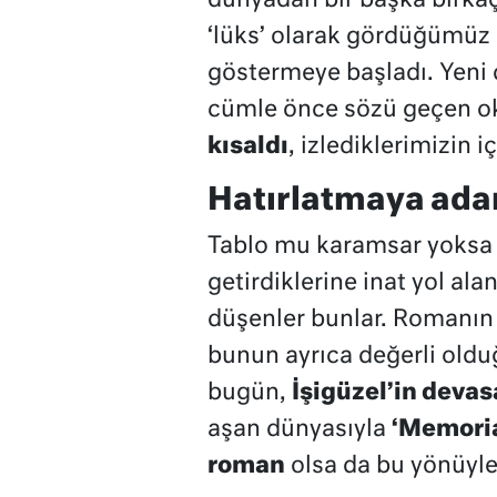
dünyadan bir başka birkaç 
‘lüks’ olarak gördüğümüz 
göstermeye başladı. Yeni d
cümle önce sözü geçen oku
kısaldı
, izlediklerimizin i
Hatırlatmaya ada
Tablo mu karamsar yoksa 
getirdiklerine inat yol alan
düşenler bunlar. Romanın
bunun ayrıca değerli old
bugün,
İşigüzel’in deva
aşan dünyasıyla
‘Memoria
roman
olsa da bu yönüyle 