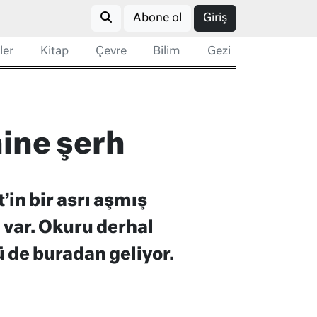
Abone ol
Giriş
ler
Kitap
Çevre
Bilim
Gezi
hine şerh
in bir asrı aşmış
ı var. Okuru derhal
sü de buradan geliyor.