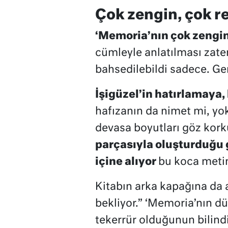
Çok zengin, çok re
‘Memoria’nın çok zengin,
cümleyle anlatılması zate
bahsedilebildi sadece. Ger
İşigüzel’in hatırlamay
hafızanın da nimet mi, yo
devasa boyutları göz kork
parçasıyla oluşturduğu 
içine alıyor
bu koca meti
Kitabın arka kapağına da 
bekliyor.” ‘Memoria’nın dü
tekerrür olduğunun bilind