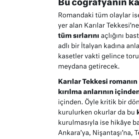
Bu coğrafyanın kad
Romandaki tüm olaylar ise
yer alan Karılar Tekkesi’
tüm sırlarını
açlığını bas
adlı bir İtalyan kadına a
kasetler vakti gelince tor
meydana getirecek.
Karılar Tekkesi romanı
kırılma anlarının içinde
içinden. Öyle kritik bir 
kurulurken okurlar da bu
kurulmasıyla ise hikâye ba
Ankara’ya, Nişantaşı’na, 