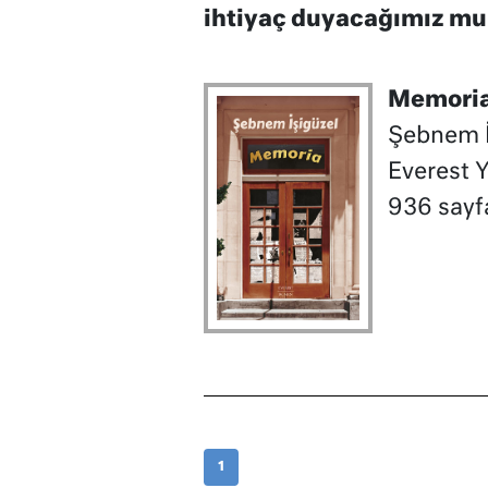
ihtiyaç duyacağımız m
Memori
Şebnem İ
Everest Y
936 sayf
1