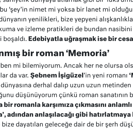
saniyelik dünyaya atlamak gibi bir ‘lüks’ümüz
bu ‘şey’in nimet mi yoksa bir lanet mi oldu
ünyanın yenilikleri, bize yepyeni alışkanlıkla
ma ve izleme pratikleri de bundan nasibini 
çi boşaldı.
Edebiyatla uğraşmak ise bir cesar
nmış bir roman ‘Memoria’
ben mi bilemiyorum. Ancak her ne olursa ol
lar da var.
Şebnem İşigüzel
’in yeni romanı
‘
 dünyasına derhal dalıp uzun uzun metinden
uğunu düşünüyorum çünkü roman sanatının bil
sa bir romanla karşımıza çıkmasını anlaml
’, adından anlaşılacağı gibi hatırlatmaya
bize dayatılan geleceğe dair de bir şerh düş