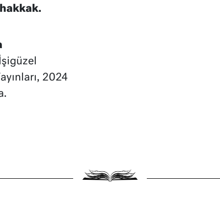
uhakkak.
a
şigüzel
ayınları, 2024
a.