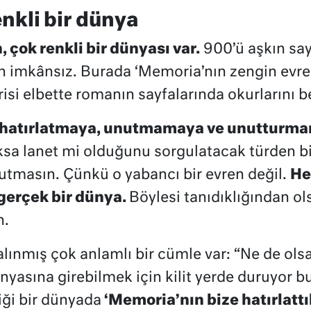
nkli bir dünya
 çok renkli bir dünyası var.
900’ü aşkın say
n imkânsız. Burada ‘Memoria’nın zengin evre
isi elbette romanın sayfalarında okurlarını 
a, hatırlatmaya, unutmamaya ve unutturma
ksa lanet mi olduğunu sorgulatacak türden bi
utmasın. Çünkü o yabancı bir evren değil.
He
gerçek bir dünya.
Böylesi tanıdıklığından ol
n.
alınmış çok anlamlı bir cümle var: “Ne de ols
nyasına girebilmek için kilit yerde duruyor bu
iği bir dünyada
‘Memoria’nın bize hatırlatt