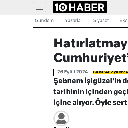
Gündem
Yazarlar
Siyaset
Eko
Hatırlatma
Cumhuriyet’i
26 Eylül 2024
Bu haber 2 yıl önce
Şebnem İşigüzel'in d
tarihinin içinden geçt
içine alıyor. Öyle ser