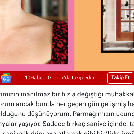
Takip Et
10Haber'i Google'da takip edin
imizin inanılmaz bir hızla değiştiği muhakka
yorum ancak bunda her geçen gün gelişmiş h
 olduğunu düşünüyorum. Parmağımızın ucunda
ünyalar yaşıyor. Sadece birkaç saniye içinde, 