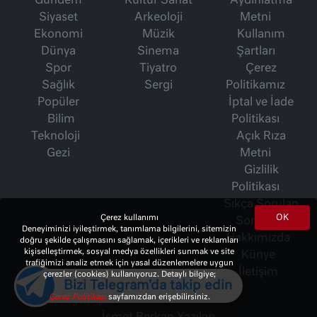
Gündem
Kültür Sanat
Aydınlatma
Siyaset
Arkeoloji
Metni
Ekonomi
Müzik
Kullanım
Dünya
Sinema
Şartları
Spor
Tiyatro
Çerez
Sağlık
Sergi
Politikamız
Popüler
İptal ve İade
Bilim
Politikası
Teknoloji
Açık Rıza
Gezi
Metni
Gizlilik
Politikası
Sıkça Sorulan
OK
Çerez kullanımı
Sorular
Deneyiminizi iyileştirmek, tanımlama bilgilerini, sitemizin
Hakkımızda
doğru şekilde çalışmasını sağlamak, içerikleri ve reklamları
kişiselleştirmek, sosyal medya özellikleri sunmak ve site
Künye
trafiğimizi analiz etmek için yasal düzenlemelere uygun
İletişim
çerezler (cookies) kullanıyoruz. Detaylı bilgiye;
Bizi Telegram'da takip edin
Çerez Politikası
sayfamızdan erişebilirsiniz.