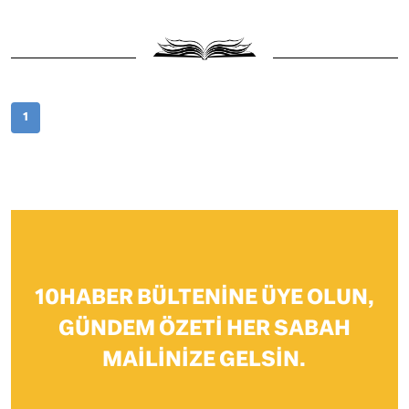
1
10HABER BÜLTENINE ÜYE OLUN,
GÜNDEM ÖZETI HER SABAH
MAILINIZE GELSIN.