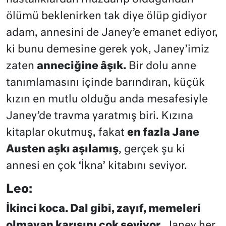
ölümü beklenirken tak diye ölüp gidiyor
adam, annesini de Janey’e emanet ediyor,
ki bunu demesine gerek yok, Janey’imiz
zaten
anneciğine âşık.
Bir dolu anne
tanımlamasını içinde barındıran, küçük
kızın en mutlu olduğu anda mesafesiyle
Janey’de travma yaratmış biri. Kızına
kitaplar okutmuş, fakat
en fazla Jane
Austen aşkı aşılamış
, gerçek şu ki
annesi en çok ‘İkna’ kitabını seviyor.
Leo:
İkinci koca. Dal gibi, zayıf, memeleri
olmayan karısını çok seviyor.
Janey her