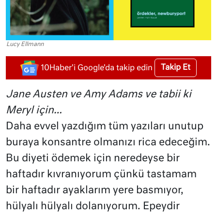
Lucy Ellmann
Takip Et
10Haber'i Google'da takip edin
Jane Austen ve Amy Adams ve tabii ki
Meryl için…
Daha evvel yazdığım tüm yazıları unutup
buraya konsantre olmanızı rica edeceğim.
Bu diyeti ödemek için neredeyse bir
haftadır kıvranıyorum çünkü tastamam
bir haftadır ayaklarım yere basmıyor,
hülyalı hülyalı dolanıyorum. Epeydir