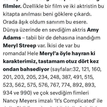
filmler.
Özellikle bir film ve iki aktristin bu
kitapta anılması beni göklere çıkardı.
Orada âşık oldum sanırım bu esere.
Dünya üzerinde en sevdiğim aktris
Amy
Adams
– tabii bir de dehasına inandığım
Meryl Streep
var. İkisi de var bu
romanda! Hele
Meryl’a öyle hayran ki
karakterimiz, tastamam otuz dört kez
ondan bahsediyor
(sayfalar:32, 121, 160,
201, 203, 205, 234, 248, 387, 491, 515,
523, 562, 575, 576, 767, 774, 892, 893,
934 ve 990) ve çok sevdiğim fimleri
Nancy Meyers imzalı ‘It’s Complicated’ ile