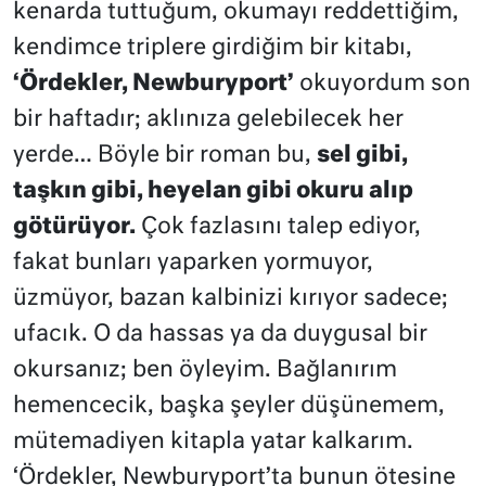
kenarda tuttuğum, okumayı reddettiğim,
kendimce triplere girdiğim bir kitabı,
‘Ördekler, Newburyport’
okuyordum son
bir haftadır; aklınıza gelebilecek her
yerde… Böyle bir roman bu,
sel gibi,
taşkın gibi, heyelan gibi okuru alıp
götürüyor.
Çok fazlasını talep ediyor,
fakat bunları yaparken yormuyor,
üzmüyor, bazan kalbinizi kırıyor sadece;
ufacık. O da hassas ya da duygusal bir
okursanız; ben öyleyim. Bağlanırım
hemencecik, başka şeyler düşünemem,
mütemadiyen kitapla yatar kalkarım.
‘Ördekler, Newburyport’ta bunun ötesine