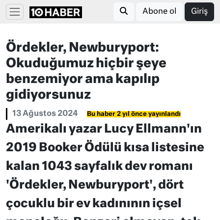
Abone ol
Giriş
Ördekler, Newburyport:
Okuduğumuz hiçbir şeye
benzemiyor ama kapılıp
gidiyorsunuz
13 Ağustos 2024
Bu haber 2 yıl önce yayınlandı
Amerikalı yazar Lucy Ellmann'ın
2019 Booker Ödülü kısa listesine
kalan 1043 sayfalık dev romanı
'Ördekler, Newburyport', dört
çocuklu bir ev kadınının içsel