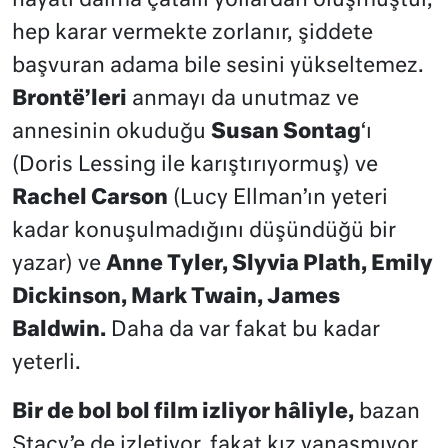
hayatı daima çatallı yollardan oluşmuştur,
hep karar vermekte zorlanır, şiddete
başvuran adama bile sesini yükseltemez.
Brontë’leri
anmayı da unutmaz ve
annesinin okuduğu
Susan Sontag
‘ı
(Doris Lessing ile karıştırıyormuş) ve
Rachel Carson
(Lucy Ellman’ın yeteri
kadar konuşulmadığını düşündüğü bir
yazar) ve
Anne Tyler, Slyvia Plath, Emily
Dickinson, Mark Twain, James
Baldwin.
Daha da var fakat bu kadar
yeterli.
Bir de bol bol film izliyor hâliyle,
bazan
Stacy’e de izletiyor, fakat kız yanaşmıyor.