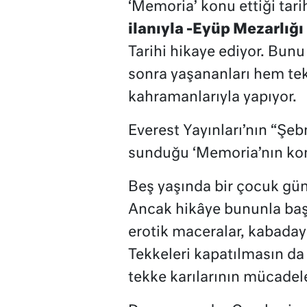
‘Memoria’ konu ettiği tar
ilanıyla -Eyüp Mezarlığı 
Tarihi hikaye ediyor. Bun
sonra yaşananları hem tekk
kahramanlarıyla yapıyor.
Everest Yayınları’nın “Şe
sunduğu ‘Memoria’nın kon
Beş yaşında bir çocuk günü
Ancak hikâye bununla başla
erotik maceralar, kabadayıl
Tekkeleri kapatılmasın da
tekke karılarının mücadel