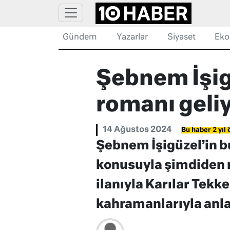
Gündem
Yazarlar
Siyaset
Eko
Şebnem İşigü
romanı geli
14 Ağustos 2024
Bu haber 2 yıl 
Şebnem İşigüzel’in b
konusuyla şimdiden m
ilanıyla Karılar Tekke
kahramanlarıyla anla