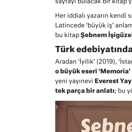
sayfayı bulacak bir kitap 
Her iddialı yazarın kendi s
Latincede ‘büyük iş’ anla
bu kitap
Şebnem İşigüze
Türk edebiyatında
Aradan ‘İyilik’ (2019), ‘İ
o büyük eseri ‘Memoria’
yeni yayınevi
Everest Yay
tek parça bir anlatı
; bu 