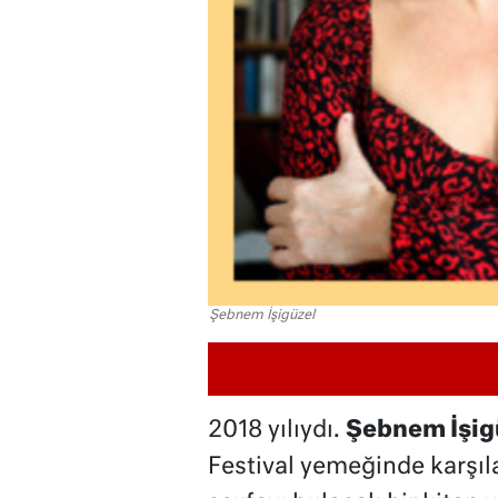
Şebnem İşigüzel
2018 yılıydı.
Şebnem İşig
Festival yemeğinde karşıla