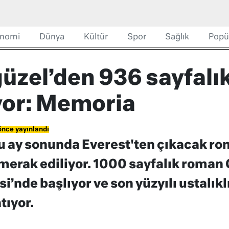
nomi
Dünya
Kültür
Spor
Sağlık
Popü
zel’den 936 sayfalık
yor: Memoria
önce yayınlandı
u ay sonunda Everest'ten çıkacak ro
erak ediliyor. 1000 sayfalık roman
si’nde başlıyor ve son yüzyılı ustalıkl
tıyor.