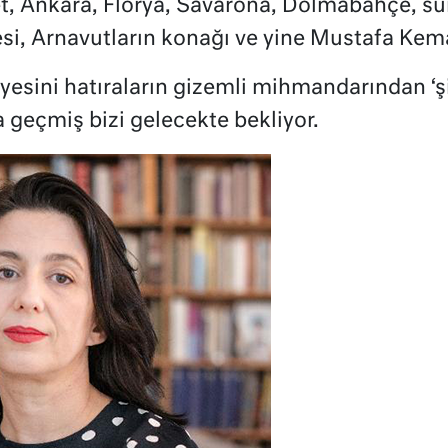
, Ankara, Florya, Savarona, Dolmabahçe, sür
si, Arnavutların konağı ve yine Mustafa Kem
yesini hatıraların gizemli mihmandarından ‘ş
a geçmiş bizi gelecekte bekliyor.