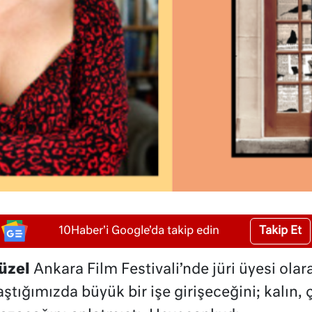
Takip Et
10Haber'i Google'da takip edin
üzel
Ankara Film Festivali’nde jüri üyesi ola
ştığımızda büyük bir işe girişeceğini; kalın, 