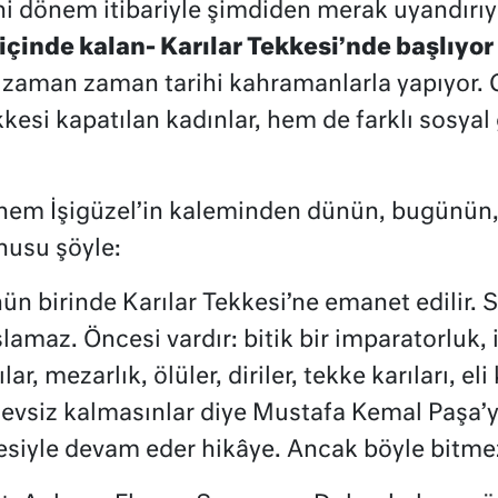
ihi dönem itibariyle şimdiden merak uyandırıy
içinde kalan- Karılar Tekkesi’nde başlıyor 
u zaman zaman tarihi kahramanlarla yapıyor. 
esi kapatılan kadınlar, hem de farklı sosyal 
bnem İşigüzel’in kaleminden dünün, bugünün, 
usu şöyle:
n birinde Karılar Tekkesi’ne emanet edilir. S
maz. Öncesi vardır: bitik bir imparatorluk, i
ar, mezarlık, ölüler, diriler, tekke karıları, 
 evsiz kalmasınlar diye Mustafa Kemal Paşa’y
esiyle devam eder hikâye. Ancak böyle bitme