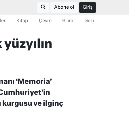
Abone ol
Giriş
ler
Kitap
Çevre
Bilim
Gezi
 yüzyılın
manı ‘Memoria’
 Cumhuriyet'in
ı kurgusu ve ilginç