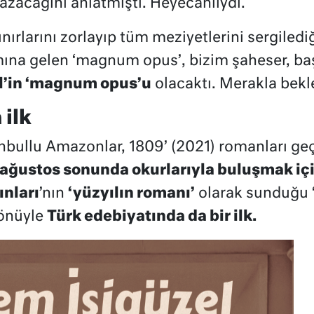
yazacağını anlatmıştı. Heyecanlıydı.
ınırlarını zorlayıp tüm meziyetlerini sergilediğ
mına gelen ‘magnum opus’, bizim şaheser, baş
l’in ‘magnum opus’u
olacaktı. Merakla bek
 ilk
stanbullu Amazonlar, 1809’ (2021) romanları ge
 ağustos sonunda okurlarıyla buluşmak içi
ınları
’nın
‘yüzyılın romanı’
olarak sunduğu
yönüyle
Türk edebiyatında da bir ilk.