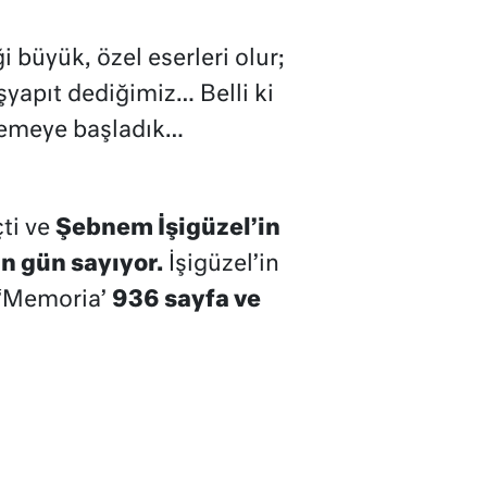
i büyük, özel eserleri olur;
yapıt dediğimiz… Belli ki
lemeye başladık…
çti ve
Şebnem İşigüzel’in
n gün sayıyor.
İşigüzel’in
 ‘Memoria’
936 sayfa ve